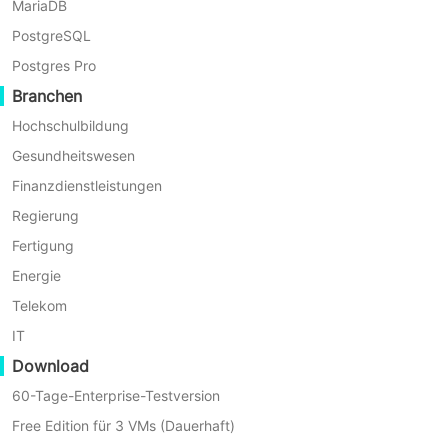
MariaDB
By Maximilian
PostgreSQL
Postgres Pro
Branchen
Hochschulbildung
Gesundheitswesen
Finanzdienstleistungen
Regierung
Fertigung
Energie
Telekom
IT
Download
4 Min
60-Tage-Enterprise-Testversion
So migrieren Sie EC2-Instanzen in ein anderes A
Free Edition für 3 VMs (Dauerhaft)