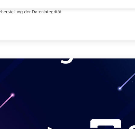
rittweisen Verfahrens, das die Erstellung von AMIs, das Freigeben v
cherstellung der Datenintegrität.