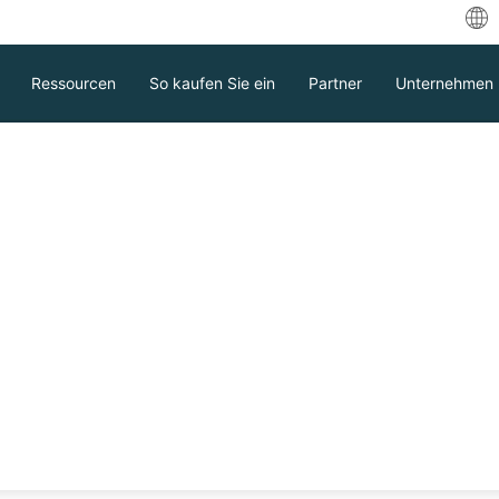
中
Ressourcen
So kaufen Sie ein
Partner
Unternehmen
Eng
بية
De
Fr
Es
In
Ita
Download
Unterstützung
Kontakt Vertrieb
日
한