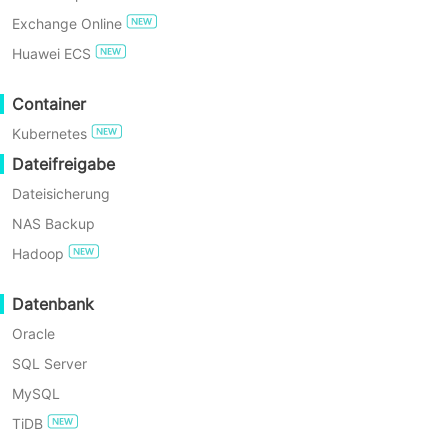
Exchange Online
JETZT KOSTENLOS TESTEN
Huawei ECS
Enterprise Free Edition
Container
Kubernetes
60 Tage kostenloser
Testzeitraum
Dateifreigabe
Dateisicherung
NAS Backup
Hadoop
3 Min
Datenbank
Wie migrieren Sie virtuelle Maschinen auf einfac
Oracle
SQL Server
Azure und Proxmox sind zentrale Plattformen für IT-Teams, die Flex
MySQL
sich ändernden Anforderungen anzupassen.
TiDB