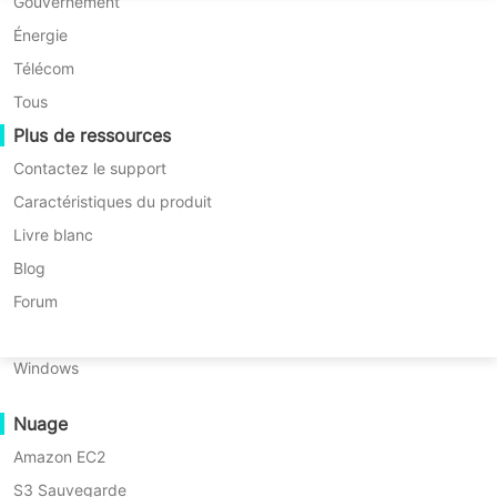
Migration P2P
Huawei FusionCompute
Gouvernement
Nederlands
malveillants
Migration C2C
Red Hat Virtualization
Énergie
Sauvegarde et récupération pour conteneurs
Polski
Kubernetes
Migration C2V
Oracle OLVM
Télécom
Português
Migration P2C
XenServer/Citrix Hypervisor
Tous
ESSAYER MAINTENANT
Récupérabilité
Plus de ressources
KayGrid
ไทย
EN SAVOIR PLUS
Vérification de récupération de VM
InCloud Sphere
Contactez le support
Türkçe
Vérification de récupération du système
Arcfra
Caractéristiques du produit
d'exploitation
Tiếng Việt
FusionOne Compute
Livre blanc
NexaVM
Blog
Sécurité des données
Serveur physique
Forum
Analyse Anti-programme malveillant
Linux
Protection contre les ransomwares
Windows
Cas d'utilisation
Fichiers volumineux
Nuage
Points de terminaison massifs
Vinchin Backup & Recovery
Amazon EC2
Sauvegarde sur le Cloud
V9.0
S3 Sauvegarde