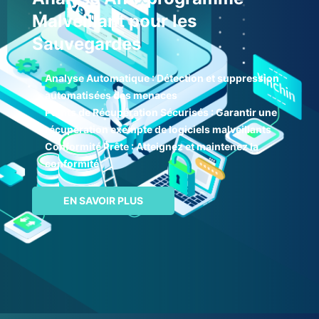
Malveillant pour les
Sauvegardes
Analyse Automatique : Détection et suppression
automatisées des menaces
Points de Récupération Sécurisés : Garantir une
récupération exempte de logiciels malveillants
Conformité Prête : Atteignez et maintenez la
conformité
EN SAVOIR PLUS