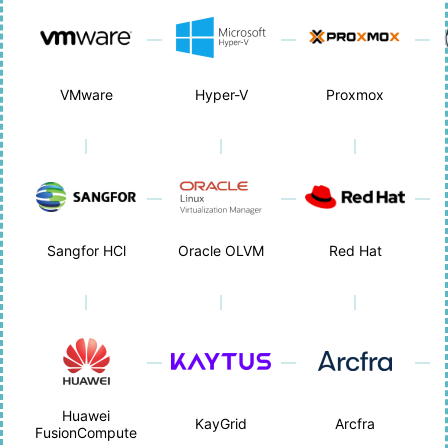
VMware
Hyper-V
Proxmox
Sangfor HCl
Oracle OLVM
Red Hat
Huawei
KayGrid
Arcfra
FusionCompute