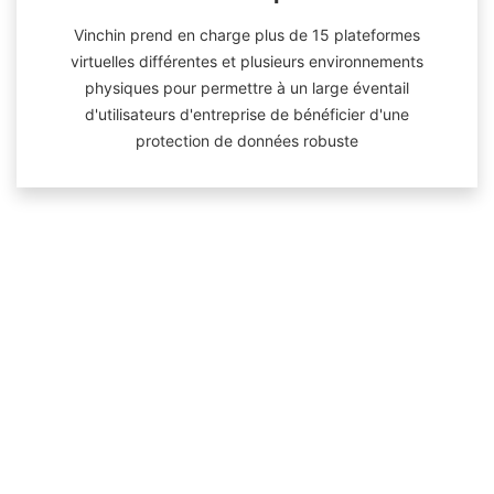
Vinchin prend en charge plus de 15 plateformes
virtuelles différentes et plusieurs environnements
physiques pour permettre à un large éventail
d'utilisateurs d'entreprise de bénéficier d'une
protection de données robuste
Nous gagnons la confiance des marques
mondiales
LEAG
Découvrez qui utilise Vinchin
Le deuxième plus grand producteur d'électricité allemand