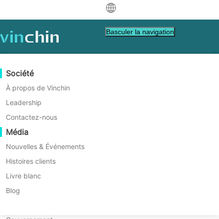
中文
Basculer la navigation
English
V9.0 Nouveautés
العربية
Protection des données
Virtuel
Ressources d'assistance
Guide d'achat
Devenir un partenaire
Société
Vinchin Backup & Recovery
Deutsch
Sauvegarde et Récupération
VMware
Base de connaissances
Apprenez comment acheter
Programme Partenaire
À propos de Vinchin
Réplication en temps réel
Hyper-V
Vidéos Tutorielles
Politique de licence
Devenir un partenaire
Leadership
Français
Vérification automatique de la récupération du
Trouver un partenaire
Protection Continue des Données
Proxmox
Centre d'aide
FAQs
Contactez-nous
serveur et de la base de données
Español
Protection du système en temps réel avec
Événements en direct
Contact
Média
Copie Hors Site
XCP-ng
Trouver un partenaire local
basculement instantané
Indonesia
Déjà partenaire
Archivage
oVirt
Webinaires
Demander un devis
Nouvelles & Événements
Réplication en temps réel pour le basculement
Contactez
Orchestration des Tâches
H3C CAS/UIS
Démo en direct
Histoires clients
Connexion au Portail Partenaire
Italiano
instantané
Télécharger
Support
Se connecter
Mobilité des charges de travail
Histoires clients
ZStack
Livre blanc
les ventes
Restauration multiplateforme pour tout
日本語
environnement
Migration V2V
Sangfor HCI
Services informatiques
Blog
Analysez les sauvegardes pour vous assurer
한국어
Migration P2V
OpenStack
Éducation
qu'elles sont exemptes de programmes