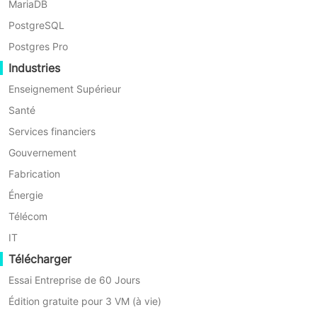
MariaDB
PostgreSQL
Postgres Pro
Industries
Enseignement Supérieur
Santé
Vinchin Backup & Recovery
Services financiers
V9.0
Gouvernement
Solutions de Migration Tout-
Fabrication
à-Tout
Énergie
Télécom
Restaurez n'importe où avec une compatibilité
garantie et aucun verrouillage.
IT
Migrez des charges de travail sur n'importe
Télécharger
quelle plateforme, de manière transparente et
Essai Entreprise de 60 Jours
sans risque.
Édition gratuite pour 3 VM (à vie)
Protégez votre stratégie pour l'avenir avec une