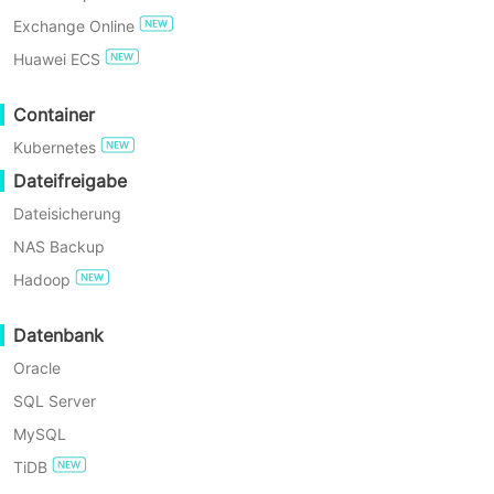
Exchange Online
LIZENZIERUNGSMODUL
STANDARD
UNTERNEHMEN
(FÜR
JETZT KOSTENLOS TESTEN
Huawei ECS
SPEZIELLE
REGION)
Enterprise Free Edition
Container
Kubernetes
60 Tage kostenloser
Perpetual
Testzeitraum
Perpetual
Dateifreigabe
License: Pro
License: Pro
Socket / Pro
Dateisicherung
Socket / Pro
VM
VM-Backup
VM
NAS Backup
MOQ: 2-10
MOQ: 2
Sockets
Hadoop
Sockets
oder 10-100
oder 10 VMs
VMs
Datenbank
Oracle
Perpetuelle
Lizenz - Pro
SQL Server
Kubernetes-
N/A
Arbeitsknoten
Sicherung
MySQL
MOQ: 5
Arbeitsknoten
TiDB