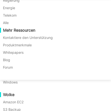
P2P-Migration
Huawei FusionCompute
Regierung
Nederlands
C2C-Migration
Red Hat Virtualization
Energie
Polski
1.1. Bezahlte Lizenzen
C2V-Migration
Oracle OLVM
Telekom
Português
P2C-Migration
XenServer/Citrix Hypervisor
Alle
1.1.1. Perpetual-Lizenz
Wiederherstellbarkeit
Mehr Ressourcen
KayGrid
ไทย
Vinchins ewige Lizenz gewährt Kunden das Nutzungsrecht
VM-Wiederherstellungsüberprüfung
InCloud Sphere
Kontaktiere den Unterstützung
Türkçe
an Vinchin-Software auf unbegrenzte Zeit. Eine einmalige
OS-Wiederherstellungsüberprüfung
Arcfra
Produktmerkmale
Lizenzgebühr ermöglicht den dauerhaften Gebrauch einer
Tiếng Việt
FusionOne Compute
Whitepapers
vereinbarten Menge an Softwarefunktionen und
Datensicherheit
NexaVM
Blog
Kapazitäten.
Malware-Scan
Physischer Server
Forum
Ransomware-Schutz
Linux
Anwendungsfälle
Windows
Umfangreiche Dateien
PERPETUAL LICENSE MODE
Wolke
Massive Endpoints
Amazon EC2
Sicherung in die Cloud
S3 Backup
GDPR-Compliance