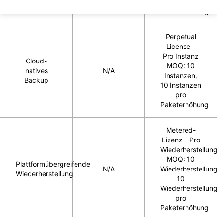
pro
Paketerhöhung
Perpetual
License -
Pro Instanz
Cloud-
MOQ: 10
natives
N/A
Instanzen,
Backup
10 Instanzen
pro
Paketerhöhung
Metered-
Lizenz - Pro
Wiederherstellun
MOQ: 10
Plattformübergreifende
N/A
Wiederherstellun
Wiederherstellung
10
Wiederherstellun
pro
Paketerhöhung