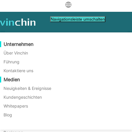
中文
Navigationsleiste umschalten
English
العربية
Datenschutz
Virtuell
Unterstützung-Ressourcen
Kaufanleitung
Werden Sie ein Partner
Unternehmen
Deutsch
Backup & Recovery
VMware
Wissensdatenbank
Erfahren Sie, wie Sie kaufen
Partner Programm
Über Vinchin
Echtzeitreplikation
Hyper-V
Wie man Videos abspielt
Lizenzrichtlinie
Werden Sie ein Partner
Führung
Français
Vinchin Lizenzpolitik
Finde einen Partner.
Kontinuierlicher Datenschutz
Proxmox
Hilfezentrum
Häufig gestellte Fragen
Kontaktiere uns
Español
Live-Veranstaltungen
Kontakt
Medien
Offsite-Kopie
XCP-ng
Finden Sie einen lokalen Partner
Indonesia
Bereits Partner
Archivierung
oVirt
Webinare
Angebot anfordern
Neuigkeiten & Ereignisse
Kontakt
Job-Orchestrierung
H3C CAS/UIS
Live-Demo
Kundengeschichten
Partner-Portal-Anmeldung
Italiano
Download
Unterstützung
Einloggen
Workload-Mobilität
Kundengeschichten
ZStack
Whitepapers
Vertrieb
日本語
V2V-Migration
Sangfor HCI
IT Dienstleistungen
Blog
한국어
P2V-Migration
OpenStack
Bildung
1. Vinchin-Lizenztypen