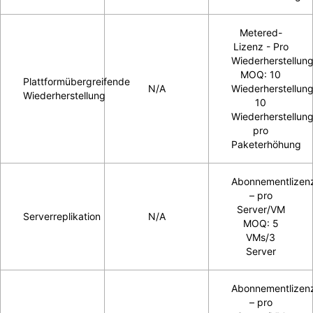
Metered-
Lizenz - Pro
Wiederherstellun
MOQ: 10
Plattformübergreifende
N/A
Wiederherstellun
Wiederherstellung
10
Wiederherstellun
pro
Paketerhöhung
Abonnementlizen
– pro
Server/VM
Serverreplikation
N/A
MOQ: 5
VMs/3
Server
Abonnementlizen
– pro