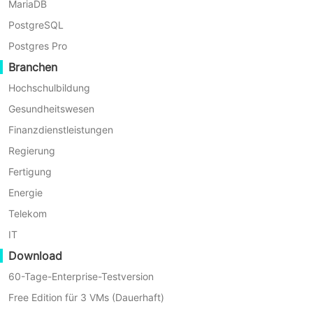
MariaDB
Perpetual
PostgreSQL
License -
Physische
Pro Server
Postgres Pro
Sicherung
N/A
MOQ: 5
Branchen
(Betriebssystem/Dateien/Datenbanken)
Physische
Server
Hochschulbildung
Gesundheitswesen
Perpetuelle
Finanzdienstleistungen
Lizenz - Pro
Regierung
Datei/NAS/S3/Hadoop
TB
N/A
HDFS
MOQ: 5TB,
Fertigung
5TB pro
Energie
Paketerhöhung
Telekom
Perpetuelle
IT
Lizenz - Pro
Download
Benutzer
Exchange
MOQ: 20
60-Tage-Enterprise-Testversion
N/A
Online
Benutzer, 10
Free Edition für 3 VMs (Dauerhaft)
Benutzer