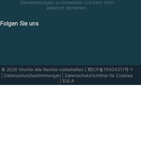
Dienstleistungen zu bewerben. Ich kann mich
jederzeit abmelden.
Folgen Sie uns
© 2026 Vinchin Alle Rechte vorbehalten
|
蜀ICP备15004311号-1
|
Datenschutzbestimmungen
|
Datenschutzrichtlinie für Cookies
|
EULA