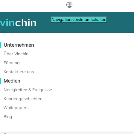
中文
Navigationsleiste umschalten
English
العربية
Datenschutz
Virtuell
Unterstützung-Ressourcen
Kaufanleitung
Werden Sie ein Partner
Unternehmen
Deutsch
Backup & Recovery
VMware
Wissensdatenbank
Erfahren Sie, wie Sie kaufen
Partner Programm
Über Vinchin
Echtzeitreplikation
Hyper-V
Wie man Videos abspielt
Lizenzrichtlinie
Werden Sie ein Partner
Führung
Français
Datenschutzerklärung
Finde einen Partner.
Kontinuierlicher Datenschutz
Proxmox
Hilfezentrum
Häufig gestellte Fragen
Kontaktiere uns
Español
Live-Veranstaltungen
Kontakt
Medien
Offsite-Kopie
XCP-ng
Finden Sie einen lokalen Partner
Indonesia
Bereits Partner
Archivierung
oVirt
Webinare
Angebot anfordern
Neuigkeiten & Ereignisse
Kontakt
Job-Orchestrierung
H3C CAS/UIS
Live-Demo
Kundengeschichten
Partner-Portal-Anmeldung
Italiano
Download
Unterstützung
Einloggen
Workload-Mobilität
Kundengeschichten
ZStack
Whitepapers
Vertrieb
日本語
V2V-Migration
Sangfor HCI
IT Dienstleistungen
Blog
한국어
P2V-Migration
OpenStack
Bildung
Zuletzt aktualisiert: 10.