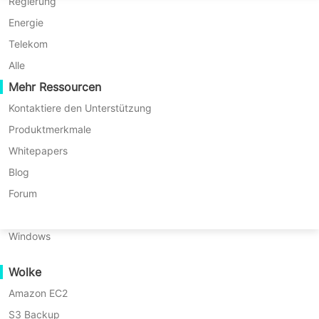
P2P-Migration
Huawei FusionCompute
Regierung
Nederlands
Juni 2025
C2C-Migration
Red Hat Virtualization
Energie
Polski
C2V-Migration
Oracle OLVM
Telekom
Português
P2C-Migration
XenServer/Citrix Hypervisor
Alle
Diese Datenschutzrichtlinie von Vinchin („wir“, „uns“ oder
Wiederherstellbarkeit
Mehr Ressourcen
KayGrid
ไทย
„unser“) beschreibt, wie und warum wir möglicherweise
VM-Wiederherstellungsüberprüfung
InCloud Sphere
Kontaktiere den Unterstützung
Ihre personenbezogenen Daten erheben, verwenden,
Türkçe
OS-Wiederherstellungsüberprüfung
Arcfra
Produktmerkmale
speichern, übertragen, schützen und/oder offenlegen,
Tiếng Việt
FusionOne Compute
Whitepapers
wenn Sie unsere Dienste („Services“) nutzen, einschließlich
Datensicherheit
NexaVM
Blog
wenn Sie:
Malware-Scan
Physischer Server
Forum
Besuchen Sie unsere Website unter
Ransomware-Schutz
Linux
https://www.vinchin.com/
oder jede andere Website
Anwendungsfälle
Windows
von uns, die auf diese Datenschutzhinweise verlinkt.
Umfangreiche Dateien
Treten Sie mit uns in anderen damit verbundenen
Wolke
Massive Endpoints
Angelegenheiten in Verbindung, einschließlich
Amazon EC2
Sicherung in die Cloud
Vertrieb, Marketing oder Veranstaltungen.
S3 Backup
GDPR-Compliance