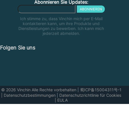
Abonnieren Sie Updates:
ABONNIEREN
Ich stimme zu, dass Vinchin mich per E-Mail
kontaktieren kann, um ihre Produkte und
Dienstleistungen zu bewerben. Ich kann mich
jederzeit abmelden.
Folgen Sie uns
© 2026 Vinchin Alle Rechte vorbehalten
|
蜀ICP备15004311号-1
|
Datenschutzbestimmungen
|
Datenschutzrichtlinie für Cookies
|
EULA