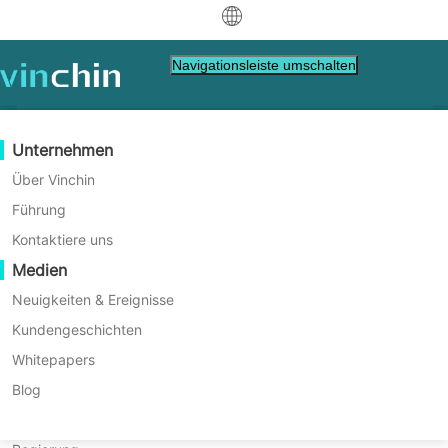
中文
Navigationsleiste umschalten
English
العربية
Datenschutz
Virtuell
Unterstützung-Ressourcen
Kaufanleitung
Werden Sie ein Partner
Unternehmen
Deutsch
Backup & Recovery
VMware
Wissensdatenbank
Erfahren Sie, wie Sie kaufen
Partner Programm
Über Vinchin
Flexible Any-to-Any-
Echtzeitreplikation
Hyper-V
Wie man Videos abspielt
Lizenzrichtlinie
Werden Sie ein Partner
Führung
Français
Migrationslösung für
Finde einen Partner.
Kontinuierlicher Datenschutz
Proxmox
Hilfezentrum
Häufig gestellte Fragen
Kontaktiere uns
Unternehmen
Español
Live-Veranstaltungen
Kontakt
Medien
Offsite-Kopie
XCP-ng
Finden Sie einen lokalen Partner
Indonesia
Bereits Partner
Archivierung
oVirt
Webinare
Angebot anfordern
Neuigkeiten & Ereignisse
Einfach, intelligent, kosteneffektiv.
Kontakt
Job-Orchestrierung
H3C CAS/UIS
Live-Demo
Kundengeschichten
Partner-Portal-Anmeldung
Italiano
Download
Unterstützung
Einloggen
Workload-Mobilität
Kundengeschichten
ZStack
Whitepapers
Vertrieb
DOWNLOAD KOSTENLOSE TESTVERSION
日本語
V2V-Migration
Sangfor HCI
IT Dienstleistungen
Blog
한국어
P2V-Migration
OpenStack
Bildung
* Unterstützt V2V, P2V, P2C, C2C, P2P, C2V