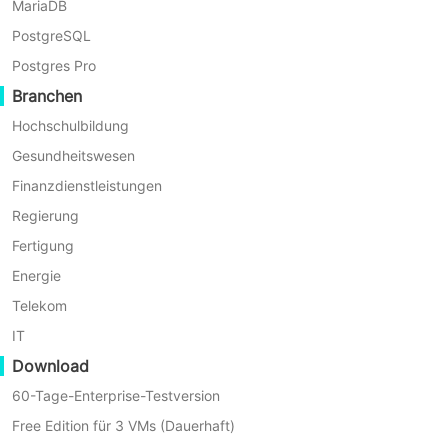
MariaDB
PostgreSQL
Postgres Pro
Branchen
Hochschulbildung
Gesundheitswesen
Finanzdienstleistungen
Regierung
Einfache Operationen
Fertigung
Stellen Sie einfach die Sicherung einer Workload
Energie
direkt auf der Zielplattform wieder her, um die
Telekom
Migration abzuschließen. Eine intuitive grafische
Benutzeroberfläche vereinfacht die Konfiguration
IT
und Workflows, senkt die technischen
Download
Anforderungen, reduziert Fehler und vereinfacht
60-Tage-Enterprise-Testversion
die gesamten Verfahren.
Free Edition für 3 VMs (Dauerhaft)