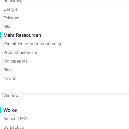
P2P-Migration
Huawei FusionCompute
Regierung
usw.
Nederlands
* 60-Tage Testversion (Unbegrenzte
C2C-Migration
Red Hat Virtualization
Energie
Polski
Enterprise Edition)
C2V-Migration
Oracle OLVM
Telekom
* Keine Kreditkarte erforderlich
Português
P2C-Migration
XenServer/Citrix Hypervisor
Alle
* In 10 Minuten starten
Wiederherstellbarkeit
Mehr Ressourcen
KayGrid
ไทย
VM-Wiederherstellungsüberprüfung
InCloud Sphere
Kontaktiere den Unterstützung
Türkçe
OS-Wiederherstellungsüberprüfung
Arcfra
Produktmerkmale
Tiếng Việt
FusionOne Compute
Whitepapers
Datensicherheit
NexaVM
Blog
Malware-Scan
Physischer Server
Forum
Ransomware-Schutz
Linux
Die Vinchin Any-to-Any-
Anwendungsfälle
Windows
Migrationslösung ermöglicht die
Umfangreiche Dateien
Migration von Workloads zwischen
Wolke
Massive Endpoints
physischen Servern, virtuellen
Amazon EC2
Sicherung in die Cloud
Maschinen und Public-Cloud-
S3 Backup
GDPR-Compliance