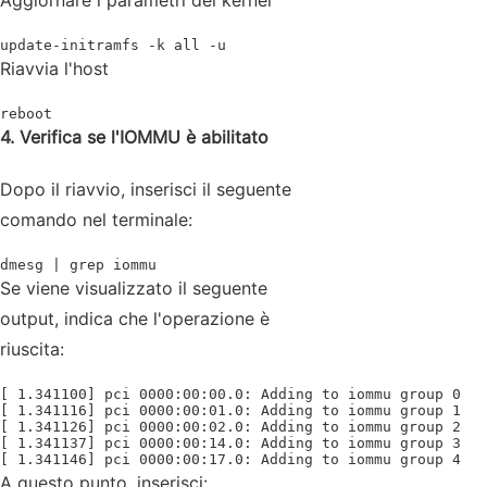
Aggiornare i parametri del kernel
update-initramfs -k all -u
Riavvia l'host
reboot
4. Verifica se l'IOMMU è abilitato
Dopo il riavvio, inserisci il seguente
comando nel terminale:
dmesg | grep iommu
Se viene visualizzato il seguente
output, indica che l'operazione è
riuscita:
[ 1.341100] pci 0000:00:00.0: Adding to iommu group 0

[ 1.341116] pci 0000:00:01.0: Adding to iommu group 1

[ 1.341126] pci 0000:00:02.0: Adding to iommu group 2

[ 1.341137] pci 0000:00:14.0: Adding to iommu group 3

[ 1.341146] pci 0000:00:17.0: Adding to iommu group 4
A questo punto, inserisci: