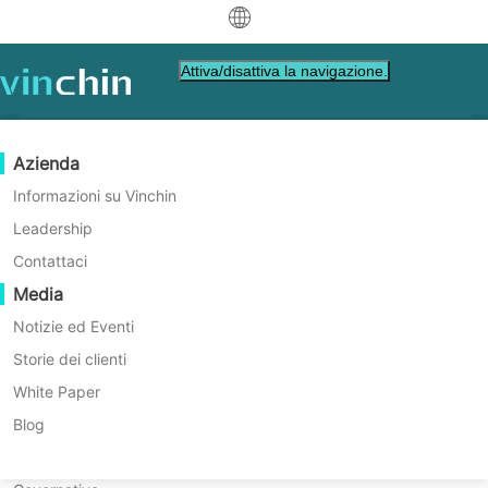
中文
Attiva/disattiva la navigazione.
English
العربية
Protezione dei Dati
Virtuale
Risorse di supporto
Guida all'acquisto
Diventa un Partner
Azienda
Home
VM Tips
Deutsch
Backup & Recovery
VMware
Base di conoscenza
Impara come acquistare
Programma Partner
Informazioni su Vinchin
Come passare direttamente i
Replicazione in tempo reale
Hyper-V
Video su come fare
Politica di licenza
Diventa un Partner
Leadership
Français
dischi rigidi in Proxmox VE
Trova un partner
Protezione Continua dei Dati
Proxmox
Centro di assistenza
Domande frequenti
Contattaci
Español
con 2 metodi?
Eventi in diretta
Contatto
Media
Copia fuori sede
XCP-ng
Trova un partner locale
Il passaggio diretto del disco consente alla
Indonesia
Già un partner
macchina virtuale un accesso esclusivo a un
Archiviazione
oVirt
Webinars
Richiedi un preventivo
Notizie ed Eventi
disco fisico, offrendo diversi vantaggi, tra
Contattaci
Orchestrazione dei Lavori
H3C CAS/UIS
Demo dal vivo
Storie dei clienti
Accesso Portale Partner
Italiano
Download
Supporto
Accedi
cui una riduzione dell'overhead di I/O e la
Mobilità dei Carichi di Lavoro
Storie dei clienti
ZStack
White Paper
per Vendite
funzionalità hardware nativa all'interno della
Download gratuito
日本語
macchina virtuale.
Migrazione V2V
Sangfor HCI
Servizi IT
Blog
per VM, sistema operativo, database, file, NAS,
한국어
Migrazione P2V
OpenStack
Formazione
ecc.