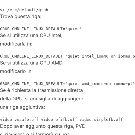
vi /etc/default/grub
Trova questa riga:
GRUB_CMDLINE_LINUX_DEFAULT="quiet"
Se si utilizza una CPU Intel,
modificarla in:
GRUB_CMDLINE_LINUX_DEFAULT="quiet intel_iommu=on iommu=p
Se si utilizza una CPU AMD,
modificarlo in:
GRUB_CMDLINE_LINUX_DEFAULT="quiet amd_iommu=on iommu=pt"
Se è richiesta la trasmissione diretta
della GPU, si consiglia di aggiungere
una riga aggiuntiva:
video=vesafb:off video=efifb:off video=simplefb:off
Dopo aver aggiunto questa riga, PVE
si riavvierà e si fermerà su una