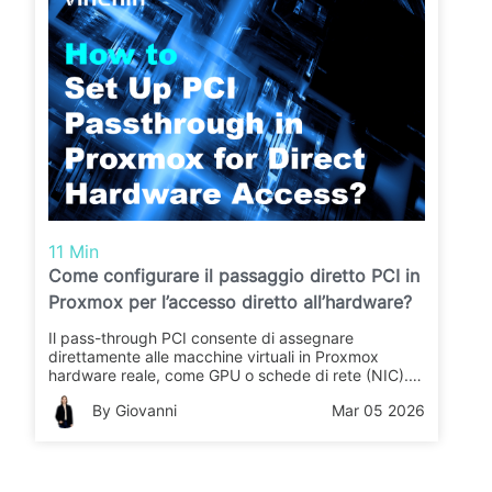
11 Min
Come configurare il passaggio diretto PCI in
Proxmox per l’accesso diretto all’hardware?
Il pass-through PCI consente di assegnare
direttamente alle macchine virtuali in Proxmox
hardware reale, come GPU o schede di rete (NIC).
Questa guida spiega passo dopo passo il processo
By Giovanni
Mar 05 2026
di configurazione, in modo da migliorare le
prestazioni e l'affidabilità delle VM.