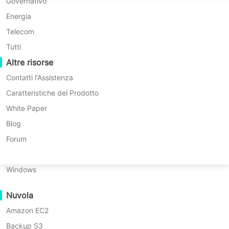
Migrazione P2P
Huawei FusionCompute
Governativo
Nederlands
Migrazione C2C
Red Hat Virtualization
Energia
Updated by
Giovanni
on 2025/10/24
Polski
Migrazione C2V
Oracle OLVM
Telecom
Português
Migrazione P2C
XenServer/Citrix Hypervisor
Tutti
Recoveribilità
Altre risorse
KayGrid
ไทย
Verifica del Recupero della VM
InCloud Sphere
Contatti l'Assistenza
Indice
Türkçe
Verifica del Recupero del Sistema Operativo
Arcfra
Caratteristiche del Prodotto
dei
Tiếng Việt
FusionOne Compute
White Paper
Proxmox VE è una piattaforma
contenuti
Sicurezza dei Dati
Cos'è
NexaVM
Blog
potente e open-source per la
il
Scansione Malware
Server fisico
Forum
pass-
virtualizzazione che supporta sia
Protezione da Ransomware
through
Linux
macchine virtuali basate su KVM che
del
Casi d'uso
Windows
disco?
container Linux. Una delle
File di grandi dimensioni
caratteristiche che rende Proxmox
Tipi
Nuvola
Massive Endpoints
di
particolarmente flessibile per utenti
pass-
Amazon EC2
Backup nel Cloud
avanzati è il pass-through del disco,
through
Backup S3
Conformità GDPR
del