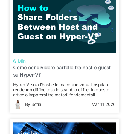
6 Min
Come condividere cartelle tra host e guest
su Hyper-V?
Hyper-V isola l’host e le macchine virtuali ospitate,
rendendo difficoltoso lo scambio di file. In questo
articolo imparerai tre metodi fondamentali —
Modalità sessione avanzata, condivisioni di rete
By Sofia
Mar 11 2026
SMB e dischi pass-through — per condividere
cartelle in modo sicuro ed efficiente.