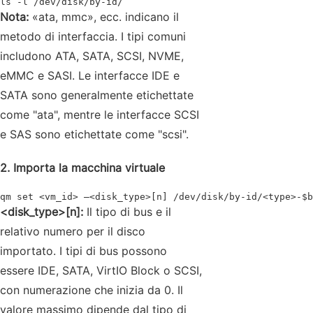
ls -l /dev/disk/by-id/
Nota:
«ata, mmc», ecc. indicano il
metodo di interfaccia. I tipi comuni
includono ATA, SATA, SCSI, NVME,
eMMC e SASI. Le interfacce IDE e
SATA sono generalmente etichettate
come "ata", mentre le interfacce SCSI
e SAS sono etichettate come "scsi".
2. Importa la macchina virtuale
qm set <vm_id> –<disk_type>[n] /dev/disk/by-id/<type>-$b
<disk_type>[n]:
Il tipo di bus e il
relativo numero per il disco
importato. I tipi di bus possono
essere IDE, SATA, VirtIO Block o SCSI,
con numerazione che inizia da 0. Il
valore massimo dipende dal tipo di