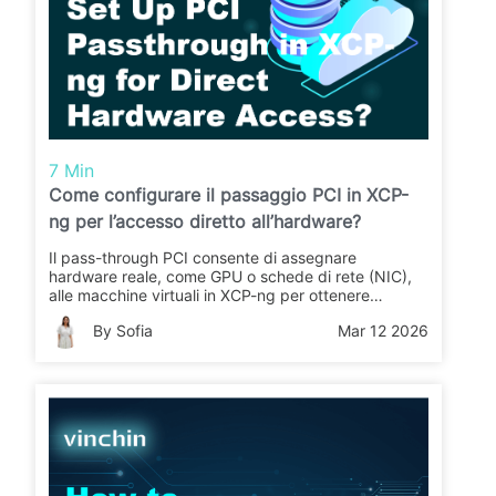
7 Min
Come configurare il passaggio PCI in XCP-
ng per l’accesso diretto all’hardware?
Il pass-through PCI consente di assegnare
hardware reale, come GPU o schede di rete (NIC),
alle macchine virtuali in XCP-ng per ottenere
prestazioni massime. Questa guida illustra i
By Sofia
Mar 12 2026
passaggi di configurazione, i controlli necessari, le
soluzioni ai problemi comuni e le migliori pratiche
per sfruttare al meglio le proprie macchine virtuali.