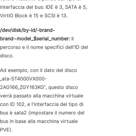
interfaccia del bus: IDE è 3, SATA è 5,
VirtIO Block è 15 e SCSI è 13.
/dev/disk/by-id/-brand-
brand−model_$serial_number:
Il
percorso e il nome specifici dell'ID del
disco.
Ad esempio, con il dato del disco
„ata-ST4000VX000-
2AG166_ZGY163KG“, questo disco
verrà passato alla macchina virtuale
con ID 102, e l'interfaccia del tipo di
bus è sata2 (impostare il numero del
bus in base alla macchina virtuale
PVE).