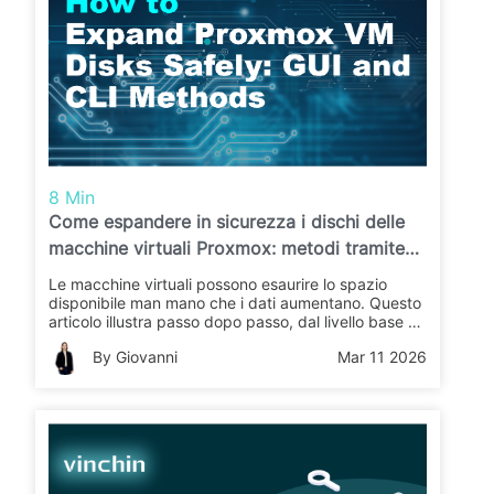
8 Min
Come espandere in sicurezza i dischi delle
macchine virtuali Proxmox: metodi tramite
interfaccia grafica e riga di comando
Le macchine virtuali possono esaurire lo spazio
disponibile man mano che i dati aumentano. Questo
articolo illustra passo dopo passo, dal livello base a
quello avanzato, come espandere i dischi delle VM
By Giovanni
Mar 11 2026
in Proxmox, con esempi, comandi e verifiche per
evitare la perdita di dati.