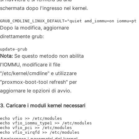
schermata dopo l'ingresso nel kernel.
GRUB_CMDLINE_LINUX_DEFAULT="quiet amd_iommu=on iommu=pt 
Dopo la modifica, aggiornare
direttamente grub:
update-grub
Nota:
Se questo metodo non abilita
l'IOMMU, modificare il file
"/etc/kernel/cmdline" e utilizzare
"proxmox-boot-tool refresh" per
aggiornare le opzioni di avvio.
3. Caricare i moduli kernel necessari
echo vfio >> /etc/modules

echo vfio_iommu_type1 >> /etc/modules

echo vfio_pci >> /etc/modules

echo vfio_virqfd >> /etc/modules