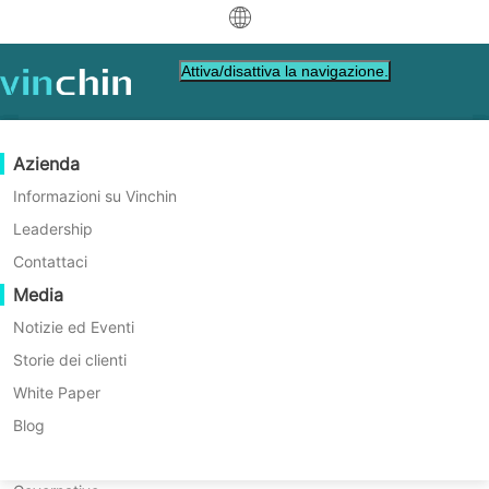
中文
Attiva/disattiva la navigazione.
English
العربية
Protezione dei Dati
Virtuale
Risorse di supporto
Guida all'acquisto
Diventa un Partner
Azienda
Deutsch
Backup & Recovery
VMware
Base di conoscenza
Impara come acquistare
Programma Partner
Informazioni su Vinchin
Replicazione in tempo reale
Hyper-V
Video su come fare
Politica di licenza
Diventa un Partner
Leadership
Français
Demo dal vivo
Trova un partner
Protezione Continua dei Dati
Proxmox
Centro di assistenza
Domande frequenti
Contattaci
Español
Richiedi una demo live con noi One-to-One
Eventi in diretta
Contatto
Media
Copia fuori sede
XCP-ng
Trova un partner locale
Indonesia
Già un partner
Archiviazione
oVirt
Webinars
Richiedi un preventivo
Notizie ed Eventi
Contattaci
Orchestrazione dei Lavori
H3C CAS/UIS
Demo dal vivo
Storie dei clienti
Accesso Portale Partner
Italiano
Download
Supporto
Accedi
Mobilità dei Carichi di Lavoro
Storie dei clienti
ZStack
White Paper
per Vendite
日本語
Migrazione V2V
Sangfor HCI
Servizi IT
Blog
한국어
È la tua attuale soluzione di backup troppo complessa da
Migrazione P2V
OpenStack
Formazione
utilizzare?