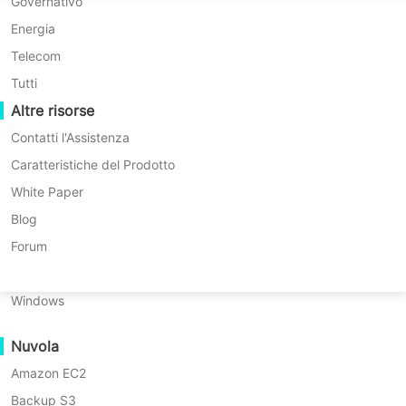
Migrazione P2P
Huawei FusionCompute
Governativo
Nederlands
Cercando una soluzione di backup alternativa per
Migrazione C2C
Red Hat Virtualization
Energia
sostituire quella attuale?
Polski
Migrazione C2V
Oracle OLVM
Telecom
Nuovo nel backup di macchine virtuali, non sai da dove
cominciare?
Português
Migrazione P2C
XenServer/Citrix Hypervisor
Tutti
Troppo occupato per provare il software da solo?
Recoveribilità
Altre risorse
KayGrid
ไทย
Non preoccuparti, lasciati sentire da
Verifica del Recupero della VM
InCloud Sphere
Contatti l'Assistenza
noi e ti forniremo una demo live su
Türkçe
Verifica del Recupero del Sistema Operativo
Arcfra
Caratteristiche del Prodotto
richiesta!
Tiếng Việt
FusionOne Compute
White Paper
Sicurezza dei Dati
NexaVM
Blog
Inizia il tuo nuovo viaggio di backup con Vinchin Backup &
Scansione Malware
Server fisico
Forum
Recovery!
Protezione da Ransomware
Linux
Imparare come semplificare il processo di protezione dei
Casi d'uso
dati con le nostre robuste tecnologie di backup e
Windows
ripristino.
File di grandi dimensioni
Nuvola
Massive Endpoints
Amazon EC2
Backup nel Cloud
Backup S3
Conformità GDPR