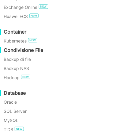
alle richieste SLA più rigorose, sfrutta
Exchange Online
il multithreading e il backup forever-
PROVA GRATIS
Huawei ECS
incremental per consentire una
Edizione Gratuita Enterprise
Container
protezione efficiente dei dati e un
Kubernetes
ripristino rapido, riducendo
Prova gratuita di 60 giorni
Condivisione File
significativamente le finestre di
Backup di file
backup e garantendo la continuità
Backup NAS
operativa. Con il ripristino immediato e
Hadoop
il failover senza interruzioni, i sistemi
raggiungono un RTO minimo,
Database
garantendo fortemente la stabilità
Oracle
operativa.
SQL Server
MySQL
TiDB