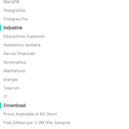
MariaDB
PostgreSQL
Postgres Pro
Perché Scegliere Vinchin
Industrie
Educazione Superiore
per Backup e Ripristino?
Assistenza sanitaria
Servizi Finanziari
Vinchin Backup & Recovery offre una protezione
Governativo
affidabile per i dati aziendali.
Manifattura
Energia
Telecom
IT
Download
Prova Aziendale di 60 Giorni
Free Edition per 3 VM (Per Sempre)