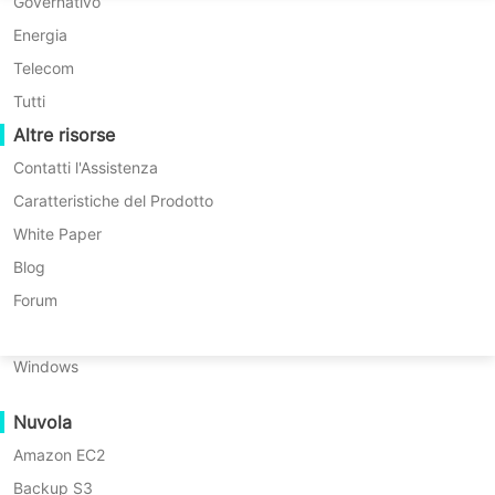
Migrazione P2P
Huawei FusionCompute
Governativo
* Prova gratuita di 60 giorni (Versione
Nederlands
Enterprise illimitata)
Migrazione C2C
Red Hat Virtualization
Energia
Polski
* Nessuna carta di credito richiesta
Migrazione C2V
Oracle OLVM
Telecom
* Inizia in 10 minuti
Português
Migrazione P2C
XenServer/Citrix Hypervisor
Tutti
Recoveribilità
Altre risorse
KayGrid
ไทย
Verifica del Recupero della VM
InCloud Sphere
Contatti l'Assistenza
Türkçe
Verifica del Recupero del Sistema Operativo
Arcfra
Caratteristiche del Prodotto
Tiếng Việt
FusionOne Compute
White Paper
Sicurezza dei Dati
NexaVM
Blog
Scansione Malware
Server fisico
Forum
Protezione da Ransomware
Linux
Vinchin Backup & Recovery offre
Casi d'uso
Windows
protezione completa per server fisici
File di grandi dimensioni
aziendali, macchine virtuali,
Nuvola
Massive Endpoints
piattaforme cloud e database. Di
Amazon EC2
Backup nel Cloud
fronte alla rapida crescita dei dati e
Backup S3
Conformità GDPR