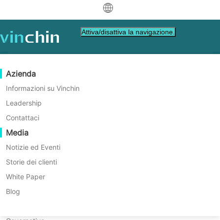
中文
Attiva/disattiva la navigazione.
English
العربية
Protezione dei Dati
Virtuale
Risorse di supporto
Guida all'acquisto
Diventa un Partner
Azienda
Deutsch
Backup & Recovery
VMware
Base di conoscenza
Impara come acquistare
Programma Partner
Informazioni su Vinchin
Replicazione in tempo reale
Hyper-V
Video su come fare
Politica di licenza
Diventa un Partner
Leadership
Robusta Soluzione di Backup
Français
Trova un partner
Protezione Continua dei Dati
Proxmox
Centro di assistenza
Domande frequenti
Contattaci
e Ripristino a Livello
Español
Eventi in diretta
Contatto
Media
Copia fuori sede
XCP-ng
Trova un partner locale
Aziendale con Vinchin
Indonesia
Già un partner
Archiviazione
oVirt
Webinars
Richiedi un preventivo
Notizie ed Eventi
Contattaci
Orchestrazione dei Lavori
H3C CAS/UIS
Demo dal vivo
Storie dei clienti
Affidabile, Potente, Efficiente
Accesso Portale Partner
Italiano
Download
Supporto
Accedi
Mobilità dei Carichi di Lavoro
Storie dei clienti
ZStack
White Paper
per Vendite
日本語
Migrazione V2V
Sangfor HCI
Servizi IT
Blog
SCARICA LA VERSIONE DI PROVA GRATUITA
한국어
Migrazione P2V
OpenStack
Formazione