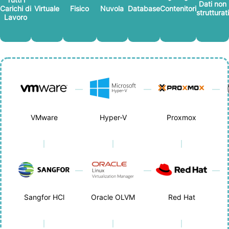
Dati non
Carichi di
Virtuale
Fisico
Nuvola
Database
Contenitori
strutturati
Lavoro
VMware
Hyper-V
Proxmox
Sangfor HCl
Oracle OLVM
Red Hat