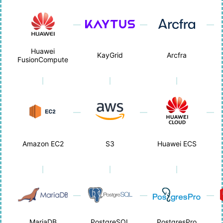
Huawei
KayGrid
Arcfra
FusionCompute
Amazon EC2
S3
Huawei ECS
MariaDB
PostgreSQL
PostgresPro