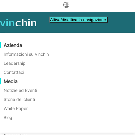
中文
Attiva/disattiva la navigazione.
English
العربية
Protezione dei Dati
Virtuale
Risorse di supporto
Guida all'acquisto
Diventa un Partner
Azienda
Deutsch
Backup & Recovery
VMware
Base di conoscenza
Impara come acquistare
Programma Partner
Informazioni su Vinchin
Soluzione di backup cloud
Replicazione in tempo reale
Hyper-V
Video su come fare
Politica di licenza
Diventa un Partner
Leadership
Français
robusta a livello aziendale con
Trova un partner
Protezione Continua dei Dati
Proxmox
Centro di assistenza
Domande frequenti
Contattaci
Vinchin Backup & Recovery
Español
Eventi in diretta
Contatto
Media
Copia fuori sede
XCP-ng
Trova un partner locale
Indonesia
Già un partner
Archiviazione
oVirt
Webinars
Richiedi un preventivo
Notizie ed Eventi
Facile, veloce, sicuro
Contattaci
Orchestrazione dei Lavori
H3C CAS/UIS
Demo dal vivo
Storie dei clienti
Accesso Portale Partner
Italiano
Download
Supporto
Accedi
Mobilità dei Carichi di Lavoro
Storie dei clienti
ZStack
White Paper
per Vendite
SCARICA LA VERSIONE DI PROVA GRATUITA
日本語
Migrazione V2V
Sangfor HCI
Servizi IT
Blog
한국어
Migrazione P2V
OpenStack
Formazione
* Supporta Amazon S3, Microsoft Azure,