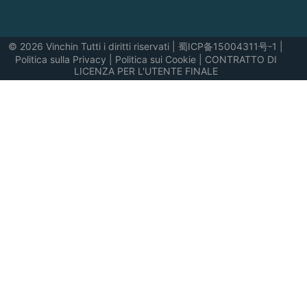
© 2026 Vinchin Tutti i diritti riservati
|
蜀ICP备15004311号-1
|
Politica sulla Privacy
|
Politica sui Cookie
|
CONTRATTO DI
LICENZA PER L'UTENTE FINALE