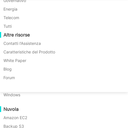
Migrazione P2P
Huawei FusionCompute
Governativo
Wasabi, MinIO...
Nederlands
* Prova gratuita di 60 giorni (Versione
Migrazione C2C
Red Hat Virtualization
Energia
Polski
Enterprise illimitata)
Migrazione C2V
Oracle OLVM
Telecom
* Nessuna carta di credito richiesta
Português
Migrazione P2C
XenServer/Citrix Hypervisor
Tutti
* Inizia in 10 minuti
Recoveribilità
Altre risorse
KayGrid
ไทย
Verifica del Recupero della VM
InCloud Sphere
Contatti l'Assistenza
Türkçe
Verifica del Recupero del Sistema Operativo
Arcfra
Caratteristiche del Prodotto
Tiếng Việt
FusionOne Compute
White Paper
Sicurezza dei Dati
NexaVM
Blog
Scansione Malware
Server fisico
Forum
Protezione da Ransomware
Linux
Vinchin Backup & Recovery fornisce
Casi d'uso
Windows
robuste funzionalità di backup cloud
File di grandi dimensioni
per consentire agli utenti aziendali di
Nuvola
Massive Endpoints
eseguire il backup dei dati critici
Amazon EC2
Backup nel Cloud
direttamente su diversi storage cloud.
Backup S3
Conformità GDPR