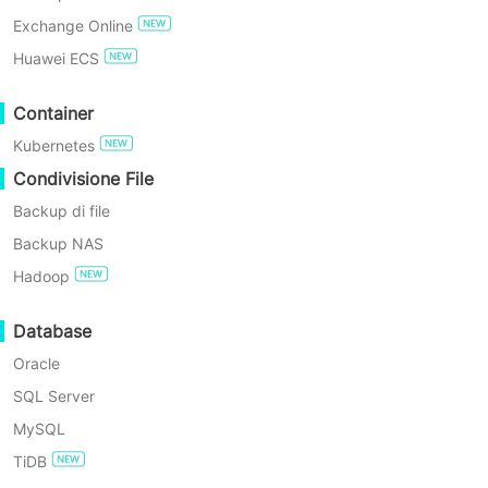
Il backup su cloud è applicato a tutti i
Exchange Online
carichi di lavoro supportati da Vinchin,
PROVA GRATIS
Huawei ECS
includendo macchine virtuali,
Edizione Gratuita Enterprise
Container
macchine fisiche, applicazioni,
Kubernetes
database, dispositivi NAS, ecc.,
Prova gratuita di 60 giorni
Condivisione File
offrendo agli utenti una scelta
Backup di file
flessibile per proteggere i dati con una
Backup NAS
soluzione altamente scalabile ed
Hadoop
economica
Database
Oracle
SQL Server
MySQL
TiDB