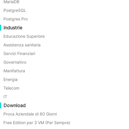
Perché scegliere Vinchin per
MariaDB
PostgreSQL
il backup su cloud
Postgres Pro
Industrie
Vinchin fornisce una soluzione di backup cloud
Educazione Superiore
sicura e altamente efficiente
Assistenza sanitaria
Servizi Finanziari
Governativo
Manifattura
Energia
Installazione senza sforzo
Telecom
Aggiungi e connetti facilmente allo storage cloud con le
IT
credenziali, senza configurazioni complesse
Download
Prova Aziendale di 60 Giorni
Free Edition per 3 VM (Per Sempre)