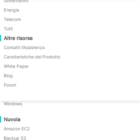
Migrazione P2P
Huawei FusionCompute
Governativo
Nederlands
Enterprise illimitata)
Migrazione C2C
Red Hat Virtualization
Energia
* Nessuna carta di credito richiesta
Polski
* Inizia in 10 minuti
Migrazione C2V
Oracle OLVM
Telecom
Português
Migrazione P2C
XenServer/Citrix Hypervisor
Tutti
Recoveribilità
Altre risorse
KayGrid
ไทย
Verifica del Recupero della VM
InCloud Sphere
Contatti l'Assistenza
Türkçe
Verifica del Recupero del Sistema Operativo
Arcfra
Caratteristiche del Prodotto
Tiếng Việt
FusionOne Compute
White Paper
Sicurezza dei Dati
NexaVM
Blog
Scansione Malware
Server fisico
Forum
Protezione da Ransomware
Linux
Vinchin combina la verifica di ripristino
Casi d'uso
Windows
di sistema completo con una
File di grandi dimensioni
piattaforma di drill integrata, la
Nuvola
Massive Endpoints
scansione antivirus isolata e i report
Amazon EC2
Backup nel Cloud
visivi automatici in un flusso di lavoro
Backup S3
Conformità GDPR