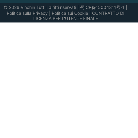
© 2026 Vinchin Tutti i diritti riservati
|
蜀ICP备15004311号-1
|
Politica sulla Privacy
|
Politica sui Cookie
|
CONTRATTO DI
LICENZA PER L'UTENTE FINALE