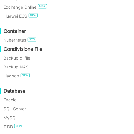
unificato. Guidato dal principio che il
Exchange Online
ripristino è il vero scopo del backup,
PROVA GRATIS
Huawei ECS
Vinchin integra backup, convalida,
Edizione Gratuita Enterprise
Container
ripristino e failover per riportare
Kubernetes
rapidamente i dati a uno stato
Prova gratuita di 60 giorni
Condivisione File
operativo. Ciò riduce i costi di
Backup di file
ripristino, abbrevia i tempi di inattività
Backup NAS
e fornisce prove pronte per l'audit per
Hadoop
garantire la continuità operativa e
l'accessibilità dei servizi IT.
Database
Oracle
SQL Server
MySQL
TiDB