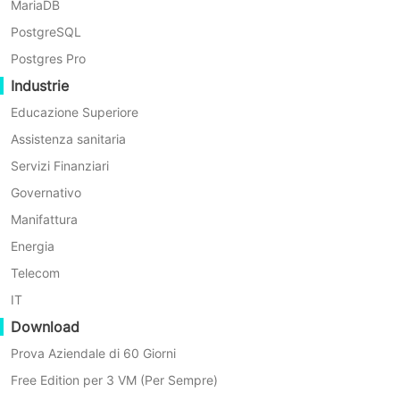
MariaDB
Vantaggi Principali della
PostgreSQL
Postgres Pro
Verifica di Recupero Full-
Industrie
System Vinchin
Educazione Superiore
Assistenza sanitaria
Servizi Finanziari
Governativo
Manifattura
Energia
Telecom
IT
Download
Prova Aziendale di 60 Giorni
Free Edition per 3 VM (Per Sempre)
Piattaforma di Convalida Integrata