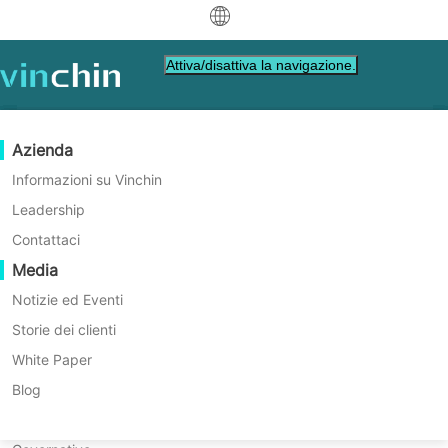
中文
Attiva/disattiva la navigazione.
English
العربية
Protezione dei Dati
Virtuale
Risorse di supporto
Guida all'acquisto
Diventa un Partner
Azienda
Deutsch
Backup & Recovery
VMware
Base di conoscenza
Impara come acquistare
Programma Partner
Informazioni su Vinchin
Replicazione in tempo reale
Hyper-V
Video su come fare
Politica di licenza
Diventa un Partner
Leadership
Français
Verifica di Ripristino per
Trova un partner
Protezione Continua dei Dati
Proxmox
Centro di assistenza
Domande frequenti
Contattaci
Español
Backup Completi del Sistema
Eventi in diretta
Contatto
Media
Copia fuori sede
XCP-ng
Trova un partner locale
Indonesia
Già un partner
Archiviazione
oVirt
Webinars
Richiedi un preventivo
Notizie ed Eventi
Facile, Intelligente, Affidabile
Contattaci
Orchestrazione dei Lavori
H3C CAS/UIS
Demo dal vivo
Storie dei clienti
Accesso Portale Partner
Italiano
Download
Supporto
Accedi
Mobilità dei Carichi di Lavoro
Storie dei clienti
ZStack
White Paper
per Vendite
SCARICA LA VERSIONE DI PROVA GRATUITA
日本語
Migrazione V2V
Sangfor HCI
Servizi IT
Blog
한국어
Migrazione P2V
OpenStack
Formazione
* Prova gratuita di 60 giorni (Versione