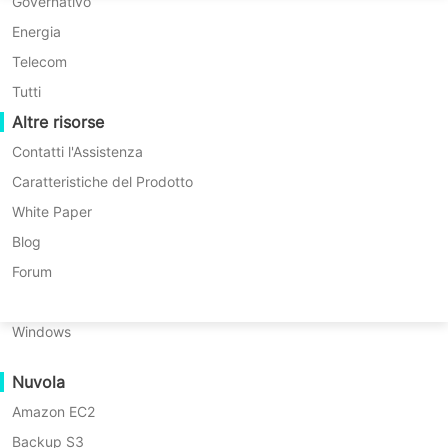
Migrazione P2P
Huawei FusionCompute
Governativo
Nederlands
Inizia la prova gratuita
Migrazione C2C
Red Hat Virtualization
Energia
Polski
Demo
Migrazione C2V
Oracle OLVM
Telecom
Português
Migrazione P2C
XenServer/Citrix Hypervisor
Tutti
Recoveribilità
Altre risorse
KayGrid
ไทย
Verifica del Recupero della VM
InCloud Sphere
Contatti l'Assistenza
Türkçe
Verifica del Recupero del Sistema Operativo
Arcfra
Caratteristiche del Prodotto
Tiếng Việt
FusionOne Compute
White Paper
Sicurezza dei Dati
NexaVM
Blog
Scansione Malware
Server fisico
Forum
Protezione da Ransomware
Linux
Le sfide del ripristino dei
Casi d'uso
Windows
File di grandi dimensioni
dati in caso di disastro nel
Nuvola
Massive Endpoints
settore energetico
Amazon EC2
Backup nel Cloud
Backup S3
Conformità GDPR