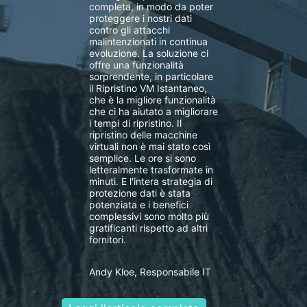
completa, in modo da poter
proteggere i nostri dati
contro gli attacchi
malintenzionati in continua
evoluzione. La soluzione ci
offre una funzionalità
sorprendente, in particolare
il Ripristino VM Istantaneo,
che è la migliore funzionalità
che ci ha aiutato a migliorare
i tempi di ripristino. Il
ripristino delle macchine
virtuali non è mai stato così
semplice. Le ore si sono
letteralmente trasformate in
minuti. E l'intera strategia di
protezione dati è stata
potenziata e i benefici
complessivi sono molto più
gratificanti rispetto ad altri
fornitori.
Andy Kloe, Responsabile IT