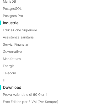
MariaDB
PostgreSQL
Postgres Pro
Industrie
Educazione Superiore
Dati Massivi
Assistenza sanitaria
Con la profonda integrazione delle nuove tecnologie
Servizi Finanziari
intelligenti e del business energetico, l'industria
Governativo
energetica sta diventando sempre più dipendente dalla
digitalizzazione e dalle tecnologie intelligenti,
Manifattura
portando a una continua crescita della quantità di dati
Energia
e alla diversificazione delle fonti
Telecom
IT
Download
Prova Aziendale di 60 Giorni
Free Edition per 3 VM (Per Sempre)