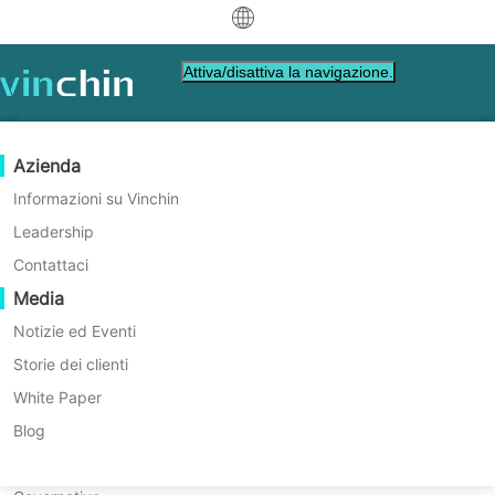
中文
Attiva/disattiva la navigazione.
English
العربية
Protezione dei Dati
Virtuale
Risorse di supporto
Guida all'acquisto
Diventa un Partner
Azienda
Deutsch
Backup & Recovery
VMware
Base di conoscenza
Impara come acquistare
Programma Partner
Informazioni su Vinchin
Replicazione in tempo reale
Hyper-V
Video su come fare
Politica di licenza
Diventa un Partner
Leadership
Français
Garantire la Continuità nella
Trova un partner
Protezione Continua dei Dati
Proxmox
Centro di assistenza
Domande frequenti
Contattaci
Español
Trasformazione Digitale
Eventi in diretta
Contatto
Media
Copia fuori sede
XCP-ng
Trova un partner locale
per l'Industria Energetica
Indonesia
Già un partner
Archiviazione
oVirt
Webinars
Richiedi un preventivo
Notizie ed Eventi
Contattaci
Orchestrazione dei Lavori
H3C CAS/UIS
Demo dal vivo
Storie dei clienti
Accesso Portale Partner
Italiano
Download
Supporto
Accedi
Soluzioni di ripristino di emergenza per
Mobilità dei Carichi di Lavoro
Storie dei clienti
ZStack
White Paper
per Vendite
日本語
le industrie di energia, carbone, petrolio
Migrazione V2V
Sangfor HCI
Servizi IT
Blog
e gas
한국어
Migrazione P2V
OpenStack
Formazione