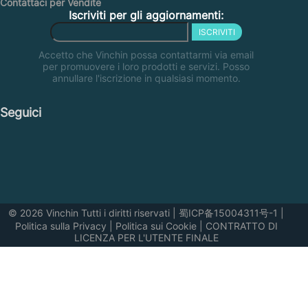
Contattaci per Vendite
Iscriviti per gli aggiornamenti:
ISCRIVITI
Accetto che Vinchin possa contattarmi via email
per promuovere i loro prodotti e servizi. Posso
annullare l'iscrizione in qualsiasi momento.
Seguici
© 2026 Vinchin Tutti i diritti riservati
|
蜀ICP备15004311号-1
|
Politica sulla Privacy
|
Politica sui Cookie
|
CONTRATTO DI
LICENZA PER L'UTENTE FINALE