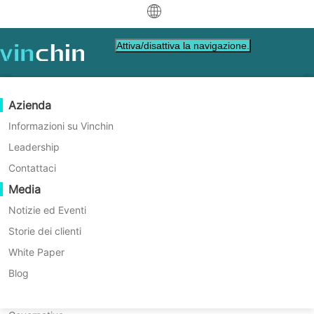
中文
Attiva/disattiva la navigazione.
English
العربية
Protezione dei Dati
Virtuale
Risorse di supporto
Guida all'acquisto
Diventa un Partner
Azienda
Deutsch
Backup & Recovery
VMware
Base di conoscenza
Impara come acquistare
Programma Partner
Informazioni su Vinchin
Replicazione in tempo reale
Hyper-V
Video su come fare
Politica di licenza
Diventa un Partner
Leadership
Protezione continua dei dati
Français
Trova un partner
Protezione Continua dei Dati
Proxmox
Centro di assistenza
Domande frequenti
Contattaci
del server robusta con
Español
Eventi in diretta
Contatto
Media
Copia fuori sede
XCP-ng
Trova un partner locale
Vinchin Backup & Recovery
Indonesia
Già un partner
Archiviazione
oVirt
Webinars
Richiedi un preventivo
Notizie ed Eventi
Contattaci
Orchestrazione dei Lavori
H3C CAS/UIS
Demo dal vivo
Storie dei clienti
Facile, intelligente, conveniente.
Accesso Portale Partner
Italiano
Download
Supporto
Accedi
Mobilità dei Carichi di Lavoro
Storie dei clienti
ZStack
White Paper
per Vendite
日本語
Migrazione V2V
Sangfor HCI
Servizi IT
Blog
SCARICA LA VERSIONE DI PROVA GRATUITA
한국어
Migrazione P2V
OpenStack
Formazione