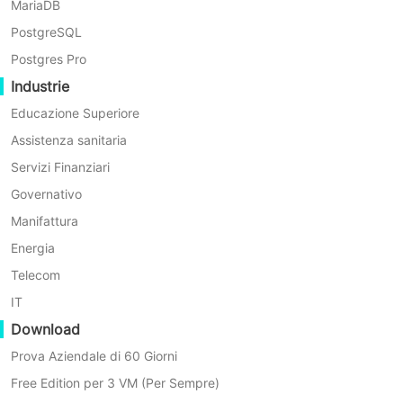
MariaDB
PostgreSQL
Postgres Pro
Perché scegliere Vinchin per
Industrie
Educazione Superiore
la protezione continua dei
Assistenza sanitaria
dati del server
Servizi Finanziari
Governativo
Vinchin Backup & Recovery offre servizi di alta
Manifattura
qualità per la protezione continua dei dati (CDP) dei
Energia
server
Telecom
IT
Download
Prova Aziendale di 60 Giorni
Free Edition per 3 VM (Per Sempre)