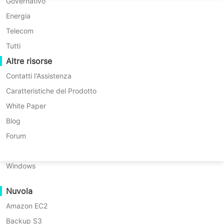
Migrazione P2P
Huawei FusionCompute
Governativo
* Prova gratuita di 60 giorni (Versione
Nederlands
Enterprise illimitata)
Migrazione C2C
Red Hat Virtualization
Energia
Polski
* Nessuna carta di credito richiesta
Migrazione C2V
Oracle OLVM
Telecom
* Inizia in 10 minuti
Português
Migrazione P2C
XenServer/Citrix Hypervisor
Tutti
Recoveribilità
Altre risorse
KayGrid
ไทย
Verifica del Recupero della VM
InCloud Sphere
Contatti l'Assistenza
Türkçe
Verifica del Recupero del Sistema Operativo
Arcfra
Caratteristiche del Prodotto
Tiếng Việt
FusionOne Compute
White Paper
Sicurezza dei Dati
NexaVM
Blog
Scansione Malware
Server fisico
Forum
Protezione da Ransomware
Linux
Vinchin offre una protezione continua
Casi d'uso
Windows
dei dati (CDP) resiliente e affidabile
File di grandi dimensioni
per i dati critici dei vostri server,
Nuvola
Massive Endpoints
garantendo l'integrità dei dati al
Amazon EC2
Backup nel Cloud
secondo o al minuto (RPO). La nostra
Backup S3
Conformità GDPR