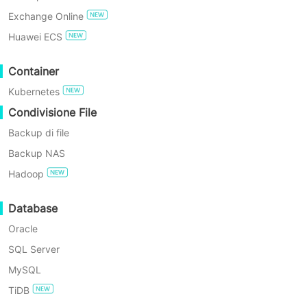
soluzione assicura anche un obiettivo
Exchange Online
di tempo di recupero minimo (RTO)
PROVA GRATIS
Huawei ECS
durante i disastri attraverso processi
Edizione Gratuita Enterprise
Container
di failover o failback senza
Kubernetes
interruzioni, garantendo una
Prova gratuita di 60 giorni
Condivisione File
continuità operativa ininterrotta.
Backup di file
Scegliere una piattaforma unificata
Backup NAS
rappresenta la protezione continua dei
Hadoop
dati per i vostri preziosi dati di server,
con un'implementazione senza sforzo,
Database
una gestione semplice e un budget
Oracle
ottimizzato.
SQL Server
MySQL
TiDB