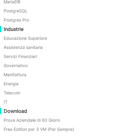
MariaDB
PostgreSQL
Backup automatico d
Postgres Pro
Automazione del backup con opzioni flessibili
Industrie
Educazione Superiore
Assistenza sanitaria
Servizi Finanziari
Governativo
BitDetec
Manifattura
Estrazione avanzata dei dati per un risparmio più eff
Energia
Telecom
IT
Download
Prova Aziendale di 60 Giorni
Ripristin
Free Edition per 3 VM (Per Sempre)