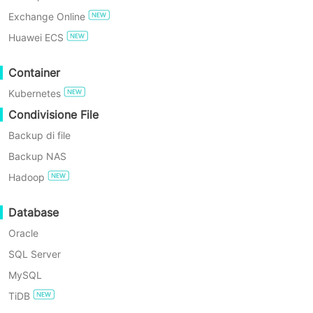
Exchange Online
Hai mai pensato di aver
PROVA GRATIS
Huawei ECS
tuo ambiente H3C CA
Edizione Gratuita Enterprise
Container
odierna, Vinchin Backu
Kubernetes
su host H3C CAS/UIS sta
Prova gratuita di 60 giorni
Condivisione File
Backup di file
Backup NAS
Hadoop
Punti sali
Database
Oracle
SQL Server
MySQL
TiDB