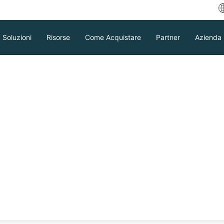
Soluzioni
Risorse
Come Acquistare
Partner
Azienda
tezione del tuo H3C
hin Backup &
Download
Supporto
Contattaci per Vendite
veniente.
GRATUITA