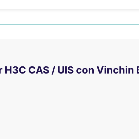
otti a 15 secondi tramite montaggio NFS
Gestione semplificata d
er H3C CAS / UIS con Vinchi