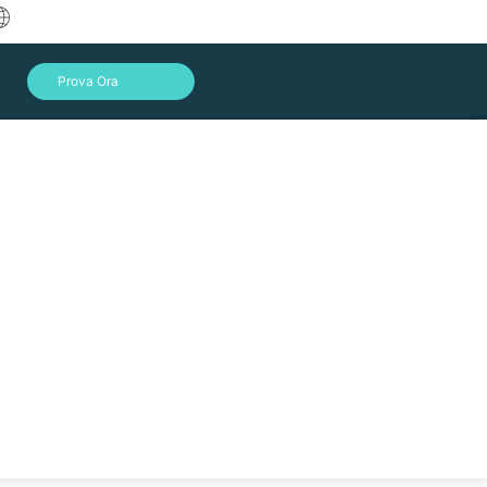
中文
Prova Ora
English
العربية
Deutsch
Français
Español
Indonesia
Italiano
Accedi
日本語
한국어