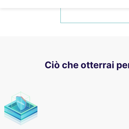
Tempi di ripristino degli RTO rid
Ciò che otterrai p