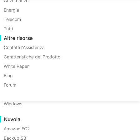
Migrazione P2P
Huawei FusionCompute
Governativo
Nederlands
Migrazione C2C
Red Hat Virtualization
Energia
Updated by
Giovanni
on 2025/12/03
Polski
Migrazione C2V
Oracle OLVM
Telecom
Português
Migrazione P2C
XenServer/Citrix Hypervisor
Tutti
Recoveribilità
Altre risorse
KayGrid
ไทย
Verifica del Recupero della VM
InCloud Sphere
Contatti l'Assistenza
Türkçe
Verifica del Recupero del Sistema Operativo
Arcfra
Caratteristiche del Prodotto
Tiếng Việt
FusionOne Compute
White Paper
Sicurezza dei Dati
NexaVM
Blog
Scansione Malware
Server fisico
Forum
Protezione da Ransomware
Linux
Casi d'uso
Windows
File di grandi dimensioni
Nuvola
Massive Endpoints
Amazon EC2
Backup nel Cloud
Backup S3
Conformità GDPR