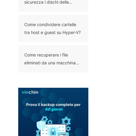
sicurezza i dischi delle
macchine virtuali Proxmox:
metodi tramite interfaccia
Come condividere cartelle
grafica e riga di comando
tra host e guest su Hyper-V?
Come recuperare i file
eliminati da una macchina
virtuale: 6 metodi
comprovati