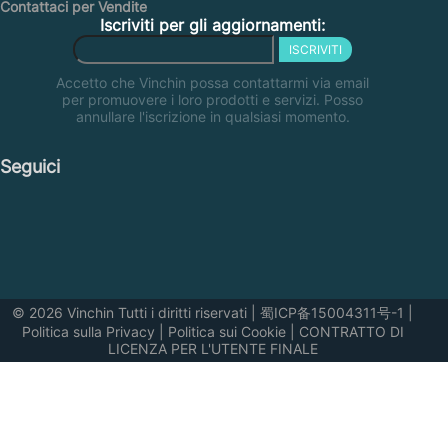
Contattaci per Vendite
Iscriviti per gli aggiornamenti:
ISCRIVITI
Accetto che Vinchin possa contattarmi via email
per promuovere i loro prodotti e servizi. Posso
annullare l'iscrizione in qualsiasi momento.
Seguici
© 2026 Vinchin Tutti i diritti riservati
|
蜀ICP备15004311号-1
|
Politica sulla Privacy
|
Politica sui Cookie
|
CONTRATTO DI
LICENZA PER L'UTENTE FINALE