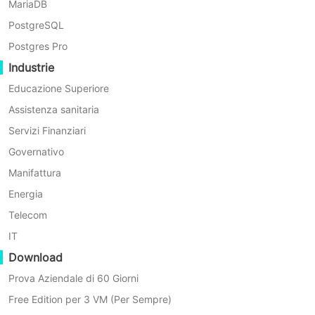
MariaDB
Per prima cosa, apriamo un browser e
PostgreSQL
accediamo alla console web del
Postgres Pro
server Vinchin Backup. Andare alla
Industrie
pagina
Backup VM
>
Ripristino
.
Educazione Superiore
Fase 1.
Seleziona il punto di ripristino
Assistenza sanitaria
Servizi Finanziari
Nell'elenco puoi vedere tutti i punti di
Governativo
ripristino disponibili. Seleziona
Manifattura
semplicemente il punto di ripristino
Energia
Proxmox che desideri ripristinare,
Telecom
inserisci un nome per l'attività e fai
IT
clic su
OK
.
Download
Prova Aziendale di 60 Giorni
Free Edition per 3 VM (Per Sempre)