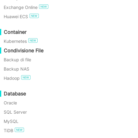
Exchange Online
PROVA GRATIS
Huawei ECS
Edizione Gratuita Enterprise
Container
Kubernetes
Prova gratuita di 60 giorni
Condivisione File
Backup di file
Backup NAS
Imparerai come ripristinare una
Hadoop
macchina virtuale Proxmox con
Vinchin Backup & Recovery
in 4
Database
passaggi.
Oracle
Prima di ripristinare una macchina
SQL Server
virtuale Proxmox, è necessario
MySQL
disporre di un backup Proxmox.
TiDB