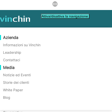
中文
Attiva/disattiva la navigazione.
English
العربية
Protezione dei Dati
Virtuale
Risorse di supporto
Guida all'acquisto
Diventa un Partner
Azienda
Home
Vinchin Help
Deutsch
Backup & Recovery
VMware
Base di conoscenza
Impara come acquistare
Programma Partner
Informazioni su Vinchin
Come ripristinare una
Replicazione in tempo reale
Hyper-V
Video su come fare
Politica di licenza
Diventa un Partner
Leadership
Français
macchina virtuale Proxmox in
Trova un partner
Protezione Continua dei Dati
Proxmox
Centro di assistenza
Domande frequenti
Contattaci
Español
Vinchin Backup & Recovery?
Eventi in diretta
Contatto
Media
Copia fuori sede
XCP-ng
Trova un partner locale
imparare a ripristinare una macchina virtuale
Indonesia
Già un partner
Proxmox con Vinchin Backup & Recovery in
Archiviazione
oVirt
Webinars
Richiedi un preventivo
Notizie ed Eventi
4 passaggi.
Contattaci
Orchestrazione dei Lavori
H3C CAS/UIS
Demo dal vivo
Storie dei clienti
Accesso Portale Partner
Italiano
Download
Supporto
Accedi
Mobilità dei Carichi di Lavoro
Storie dei clienti
ZStack
White Paper
per Vendite
Download gratuito
日本語
Migrazione V2V
Sangfor HCI
Servizi IT
Blog
per VM, sistema operativo, database, file, NAS,
한국어
Migrazione P2V
OpenStack
Formazione
ecc.