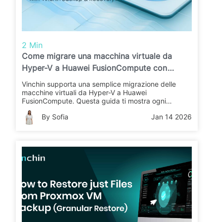
2 Min
Come migrare una macchina virtuale da
Hyper-V a Huawei FusionCompute con
Vinchin Backup & Recovery?
Vinchin supporta una semplice migrazione delle
macchine virtuali da Hyper-V a Huawei
FusionCompute. Questa guida ti mostra ogni
passaggio per un trasferimento senza intoppi.
By Sofia
Jan 14 2026
Scopri come Vinchin rende il processo rapido e
sicuro.