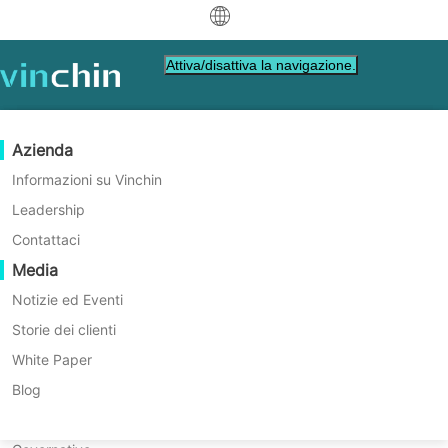
中文
Attiva/disattiva la navigazione.
English
العربية
Protezione dei Dati
Virtuale
Risorse di supporto
Guida all'acquisto
Diventa un Partner
Azienda
Home
Vinchin Help
Deutsch
Backup & Recovery
VMware
Base di conoscenza
Impara come acquistare
Programma Partner
Informazioni su Vinchin
Come eseguire il backup e il
Replicazione in tempo reale
Hyper-V
Video su come fare
Politica di licenza
Diventa un Partner
Leadership
Français
ripristino di una VM
Trova un partner
Protezione Continua dei Dati
Proxmox
Centro di assistenza
Domande frequenti
Contattaci
Español
XenServer in Vinchin Backup
Eventi in diretta
Contatto
Media
Copia fuori sede
XCP-ng
Trova un partner locale
Imparerai come eseguire il backup e il
& Recovery?
Indonesia
Già un partner
ripristino di una macchina virtuale
Archiviazione
oVirt
Webinars
Richiedi un preventivo
Notizie ed Eventi
XenServer con Vinchin Backup & Recovery
Contattaci
Orchestrazione dei Lavori
H3C CAS/UIS
Demo dal vivo
Storie dei clienti
Accesso Portale Partner
Italiano
Download
Supporto
Accedi
in 6 passaggi.
Mobilità dei Carichi di Lavoro
Storie dei clienti
ZStack
White Paper
per Vendite
Download gratuito
日本語
Migrazione V2V
Sangfor HCI
Servizi IT
Blog
per VM, sistema operativo, database, file, NAS,
한국어
Migrazione P2V
OpenStack
Formazione
ecc.