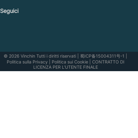
Seguici
© 2026 Vinchin Tutti i diritti riservati
|
蜀ICP备15004311号-1
|
Politica sulla Privacy
|
Politica sui Cookie
|
CONTRATTO DI
LICENZA PER L'UTENTE FINALE