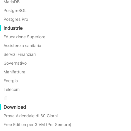
dell'infrastruttura virtuale XenServer
MariaDB
supportato può essere un server
PostgreSQL
autonomo o un cluster con failover.
Postgres Pro
Industrie
Prima di tutto, apriamo un browser e
Educazione Superiore
accediamo alla console web del
Assistenza sanitaria
server Vinchin Backup. Vai a
Backup
Servizi Finanziari
VM
> Pagina di backup.
Governativo
Passaggio 1.
Seleziona la fonte del
Manifattura
backup
Energia
Telecom
IT
Download
Prova Aziendale di 60 Giorni
Free Edition per 3 VM (Per Sempre)