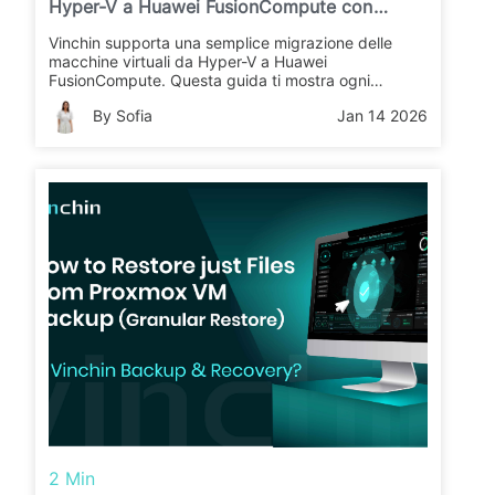
Hyper-V a Huawei FusionCompute con
Vinchin Backup & Recovery?
Vinchin supporta una semplice migrazione delle
macchine virtuali da Hyper-V a Huawei
FusionCompute. Questa guida ti mostra ogni
passaggio per un trasferimento senza intoppi.
By Sofia
Jan 14 2026
Scopri come Vinchin rende il processo rapido e
sicuro.
2 Min