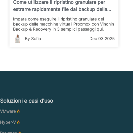
Come utilizzare il ripristino granulare per
estrarre rapidamente file dal backup della
macchina virtuale Proxmox in Vinchin
Impara come eseguire il ripristino granulare dei
Backup & Recovery?
backup delle macchine virtuali Proxmox con Vinchin
Backup & Recovery in 3 semplici passaggi qui.
By Sofia
Dec 03 2025
Soluzioni e casi d'uso
VMware
Hyper-V