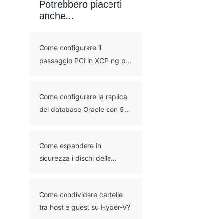
Potrebbero piacerti
anche...
Come configurare il
passaggio PCI in XCP-ng per
l’accesso diretto
all’hardware?
Come configurare la replica
del database Oracle con 5
metodi?
Come espandere in
sicurezza i dischi delle
macchine virtuali Proxmox:
metodi tramite interfaccia
Come condividere cartelle
grafica e riga di comando
tra host e guest su Hyper-V?