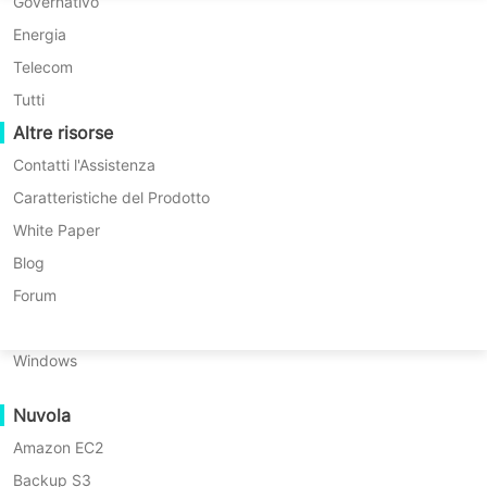
Migrazione P2P
Huawei FusionCompute
Governativo
Nederlands
Migrazione C2C
Red Hat Virtualization
Energia
Updated by
Sofia
on 2025/11/25
Polski
Migrazione C2V
Oracle OLVM
Telecom
Português
Migrazione P2C
XenServer/Citrix Hypervisor
Tutti
Recoveribilità
Altre risorse
KayGrid
ไทย
Verifica del Recupero della VM
InCloud Sphere
Contatti l'Assistenza
Türkçe
Verifica del Recupero del Sistema Operativo
Arcfra
Caratteristiche del Prodotto
Tiếng Việt
FusionOne Compute
White Paper
Sicurezza dei Dati
NexaVM
Blog
Scansione Malware
Server fisico
Forum
Protezione da Ransomware
Linux
Casi d'uso
Windows
File di grandi dimensioni
Nuvola
Massive Endpoints
Amazon EC2
Backup nel Cloud
Backup S3
Conformità GDPR