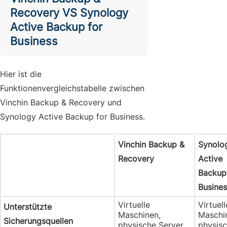
Recovery VS Synology
Active Backup for
Business
Hier ist die
Funktionenvergleichstabelle zwischen
Vinchin Backup & Recovery und
Synology Active Backup for Business.
Vinchin Backup &
Synolo
Recovery
Active
Backup
Busines
Virtuelle
Virtuell
Unterstützte
Maschinen,
Maschi
Sicherungsquellen
physische Server,
physis