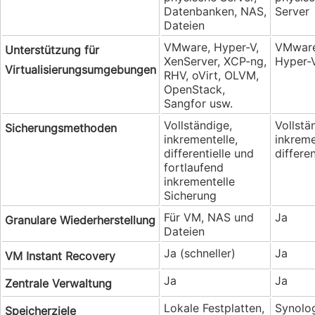
Datenbanken, NAS,
Server
Dateien
VMware, Hyper-V,
VMware
Unterstützung für
XenServer, XCP-ng,
Hyper-
Virtualisierungsumgebungen
RHV, oVirt, OLVM,
OpenStack,
Sangfor usw.
Vollständige,
Vollstä
Sicherungsmethoden
inkrementelle,
inkreme
differentielle und
differen
fortlaufend
inkrementelle
Sicherung
Für VM, NAS und
Ja
Granulare Wiederherstellung
Dateien
Ja (schneller)
Ja
VM Instant Recovery
Ja
Ja
Zentrale Verwaltung
Lokale Festplatten,
Synolo
Speicherziele