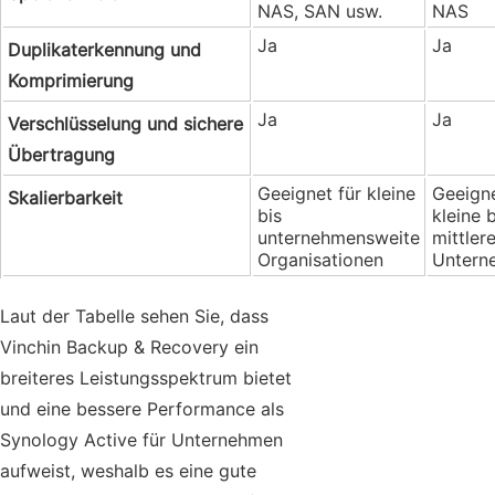
NAS, SAN usw.
NAS
Ja
Ja
Duplikaterkennung und
Komprimierung
Ja
Ja
Verschlüsselung und sichere
Übertragung
Geeignet für kleine
Geeigne
Skalierbarkeit
bis
kleine b
unternehmensweite
mittler
Organisationen
Untern
Laut der Tabelle sehen Sie, dass
Vinchin Backup & Recovery ein
breiteres Leistungsspektrum bietet
und eine bessere Performance als
Synology Active für Unternehmen
aufweist, weshalb es eine gute