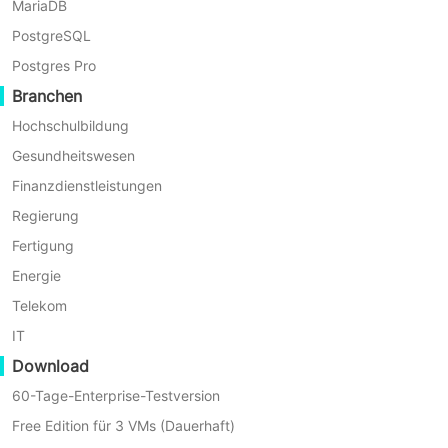
MariaDB
–
Business vorgestellt und dabei
Häufig
PostgreSQL
geholfen, die beste Alternative dazu
gestellte
Postgres Pro
zu finden, um die Datensicherheit in
Fragen
Branchen
Unternehmen zu verbessern.
Zusammenfassung
Hochschulbildung
Gesundheitswesen
Finanzdienstleistungen
Regierung
Fertigung
Energie
Telekom
IT
Download
Funktionen von
60-Tage-Enterprise-Testversion
Synology Active Backup
Free Edition für 3 VMs (Dauerhaft)
for Business