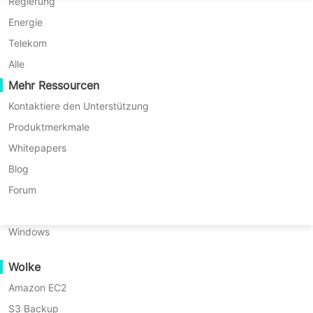
P2P-Migration
Huawei FusionCompute
Regierung
Nederlands
C2C-Migration
Red Hat Virtualization
Energie
Updated by
Maximilian
on 2025/09/30
Polski
C2V-Migration
Oracle OLVM
Telekom
Português
P2C-Migration
XenServer/Citrix Hypervisor
Alle
Wiederherstellbarkeit
Mehr Ressourcen
KayGrid
ไทย
VM-Wiederherstellungsüberprüfung
InCloud Sphere
Kontaktiere den Unterstützung
Inhaltsverzeichnis
Türkçe
OS-Wiederherstellungsüberprüfung
Arcfra
Produktmerkmale
Tiếng Việt
FusionOne Compute
Whitepapers
Synology ist ein führender Anbieter
Datensicherheit
Funktionen
NexaVM
Blog
von Network-Attached Storage (NAS)
von
Malware-Scan
Physischer Server
Forum
Synology
und viele Unternehmen nutzen seine
Ransomware-Schutz
Active
Linux
NAS-Geräte, um wichtige
Backup
Anwendungsfälle
Windows
for
Geschäftsdaten zu speichern.
Umfangreiche Dateien
Business
Wolke
Massive Endpoints
Warum ist die Synology-NAS im
Vinchin
Backup
Amazon EC2
Sicherung in die Cloud
Geschäftsbereich so beliebt? Das
&
S3 Backup
GDPR-Compliance
könnte daran liegen, dass sie nicht nur
Recovery