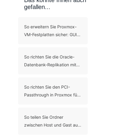
gefallen...
So erweitern Sie Proxmox-
VM-Festplatten sicher: GUI-
und CLI-Methoden
So richten Sie die Oracle-
Datenbank-Replikation mit
fünf Methoden ein
So richten Sie den PCI-
Passthrough in Proxmox für
den direkten
Hardwarezugriff ein?
So teilen Sie Ordner
zwischen Host und Gast auf
Hyper-V