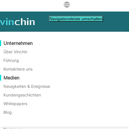
中文
Navigationsleiste umschalten
English
العربية
Datenschutz
Virtuell
Unterstützung-Ressourcen
Kaufanleitung
Werden Sie ein Partner
Unternehmen
Startseite
NAS Backup
Deutsch
Backup & Recovery
VMware
Wissensdatenbank
Erfahren Sie, wie Sie kaufen
Partner Programm
Über Vinchin
Finden Sie die beste
Echtzeitreplikation
Hyper-V
Wie man Videos abspielt
Lizenzrichtlinie
Werden Sie ein Partner
Führung
Français
Alternative zu Synology
Finde einen Partner.
Kontinuierlicher Datenschutz
Proxmox
Hilfezentrum
Häufig gestellte Fragen
Kontaktiere uns
Español
Active Backup für
Live-Veranstaltungen
Kontakt
Medien
Offsite-Kopie
XCP-ng
Finden Sie einen lokalen Partner
Active Backup for Business ist eine gute
Unternehmen
Indonesia
Bereits Partner
Lösung, um IT-Geräte auf ein Synology NAS
Archivierung
oVirt
Webinare
Angebot anfordern
Neuigkeiten & Ereignisse
zu sichern, aber Sie können auch eine
Kontakt
Job-Orchestrierung
H3C CAS/UIS
Live-Demo
Kundengeschichten
Partner-Portal-Anmeldung
Italiano
Download
Unterstützung
Einloggen
Alternative dazu finden, um die
Workload-Mobilität
Kundengeschichten
ZStack
Whitepapers
Vertrieb
Datensicherheit zu erhöhen.
日本語
Kostenloser Download
V2V-Migration
Sangfor HCI
IT Dienstleistungen
Blog
für VM, Betriebssystem, DB, Datei, NAS usw.
한국어
P2V-Migration
OpenStack
Bildung