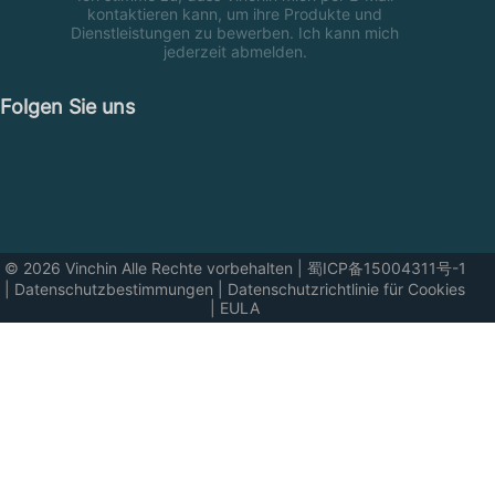
kontaktieren kann, um ihre Produkte und
Dienstleistungen zu bewerben. Ich kann mich
jederzeit abmelden.
Folgen Sie uns
© 2026 Vinchin Alle Rechte vorbehalten
|
蜀ICP备15004311号-1
|
Datenschutzbestimmungen
|
Datenschutzrichtlinie für Cookies
|
EULA