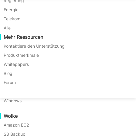
P2P-Migration
Huawei FusionCompute
Regierung
Nederlands
C2C-Migration
Red Hat Virtualization
Energie
Polski
C2V-Migration
Oracle OLVM
Telekom
Português
P2C-Migration
XenServer/Citrix Hypervisor
Alle
Wiederherstellbarkeit
Mehr Ressourcen
KayGrid
ไทย
VM-Wiederherstellungsüberprüfung
InCloud Sphere
Kontaktiere den Unterstützung
Türkçe
OS-Wiederherstellungsüberprüfung
Arcfra
Produktmerkmale
Tiếng Việt
FusionOne Compute
Whitepapers
Datensicherheit
NexaVM
Blog
Malware-Scan
Physischer Server
Forum
Ransomware-Schutz
All
VM Backup
VM Migration
Linux
Anwendungsfälle
Windows
Umfangreiche Dateien
Vinchin Help
Disaster Recovery
Database Backup
Wolke
Massive Endpoints
Amazon EC2
Sicherung in die Cloud
Windows Backup
Linux Backup
File Backup
S3 Backup
GDPR-Compliance