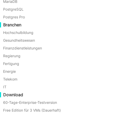
MariaDB
2026-03
By Emma
PostgreSQL
Postgres Pro
Branchen
Hochschulbildung
Gesundheitswesen
Finanzdienstleistungen
Regierung
Fertigung
Energie
Telekom
IT
7 Min
Download
So listen Sie alle Tabellen in einer Oracle-Datenba
auf
60-Tage-Enterprise-Testversion
Oracle speichert die Metadaten von Tabellen in Data-Dictionary-
Free Edition für 3 VMs (Dauerhaft)
Ansichten. In diesem Artikel werden fünf Methoden zum Auflisten