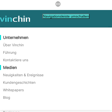
中文
Navigationsleiste umschalten
English
العربية
Datenschutz
Virtuell
Unterstützung-Ressourcen
Kaufanleitung
Werden Sie ein Partner
Unternehmen
Deutsch
Backup & Recovery
VMware
Wissensdatenbank
Erfahren Sie, wie Sie kaufen
Partner Programm
Über Vinchin
Tipps zur Datenbankverwaltung
Echtzeitreplikation
Hyper-V
Wie man Videos abspielt
Lizenzrichtlinie
Werden Sie ein Partner
Führung
Français
Finde einen Partner.
Kontinuierlicher Datenschutz
Proxmox
Hilfezentrum
Häufig gestellte Fragen
Kontaktiere uns
Da Datenbanken die effiziente
Español
Live-Veranstaltungen
Kontakt
Medien
Offsite-Kopie
XCP-ng
Finden Sie einen lokalen Partner
Datenverwaltung erleichtern ist es wichtig sich
Indonesia
Bereits Partner
Archivierung
oVirt
Webinare
Angebot anfordern
Neuigkeiten & Ereignisse
um die gespeicherten Daten zu kümmern Hier
Kontakt
Job-Orchestrierung
H3C CAS/UIS
Live-Demo
Kundengeschichten
finden Sie die besten Tipps zum Verwalten
Partner-Portal-Anmeldung
Italiano
Download
Unterstützung
Einloggen
Workload-Mobilität
Kundengeschichten
ZStack
Whitepapers
Vertrieb
verschiedener Datenbanken wie Oracle DB
日本語
V2V-Migration
Sangfor HCI
IT Dienstleistungen
Blog
MySQL SQL Server und MariaDB
한국어
P2V-Migration
OpenStack
Bildung