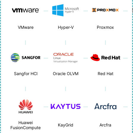
VMware
Hyper-V
Proxmox
Sangfor HCl
Oracle OLVM
Red Hat
Huawei
KayGrid
Arcfra
FusionCompute