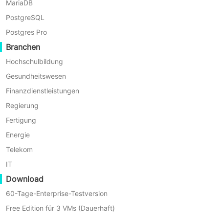
MariaDB
PostgreSQL
Postgres Pro
Branchen
Warum Vinchin für Backup
Hochschulbildung
Gesundheitswesen
und Wiederherstellung
Finanzdienstleistungen
wählen?
Regierung
Fertigung
Vinchin Backup & Recovery bietet zuverlässigen
Energie
Schutz für Unternehmensdaten
Telekom
IT
Download
60-Tage-Enterprise-Testversion
Free Edition für 3 VMs (Dauerhaft)