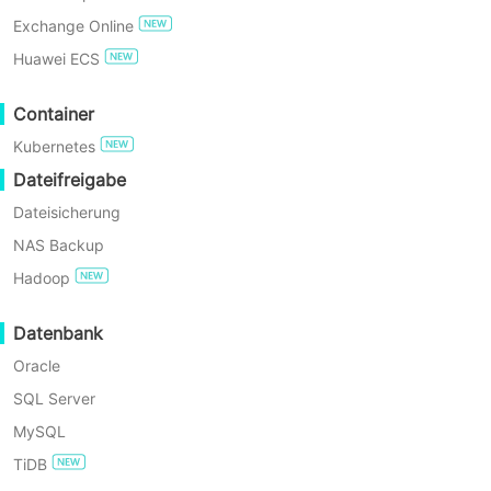
Datenwachstums und strengerer SLA-
Exchange Online
Anforderungen nutzt es
JETZT KOSTENLOS TESTEN
Huawei ECS
Multithreading und Forever-
Enterprise Free Edition
Container
Incremental-Backup, um effizienten
Kubernetes
Datenschutz und schnelle
60 Tage kostenloser
Testzeitraum
Dateifreigabe
Wiederherstellung zu ermöglichen,
Dateisicherung
was Backup-Fenster erheblich
NAS Backup
verkürzt und Geschäftskontinuität
Hadoop
gewährleistet. Mit sofortiger
Wiederherstellung und nahtlosem
Datenbank
Failover erreichen Systeme minimales
Oracle
RTO und garantieren stark die
SQL Server
Betriebsstabilität.
MySQL
TiDB