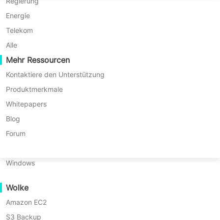
P2P-Migration
Huawei FusionCompute
Regierung
* 60-Tage Testversion (Unbegrenzte
Nederlands
Enterprise Edition)
C2C-Migration
Red Hat Virtualization
Energie
Polski
* Keine Kreditkarte erforderlich
C2V-Migration
Oracle OLVM
Telekom
* In 10 Minuten starten
Português
P2C-Migration
XenServer/Citrix Hypervisor
Alle
Wiederherstellbarkeit
Mehr Ressourcen
KayGrid
ไทย
VM-Wiederherstellungsüberprüfung
InCloud Sphere
Kontaktiere den Unterstützung
Türkçe
OS-Wiederherstellungsüberprüfung
Arcfra
Produktmerkmale
Tiếng Việt
FusionOne Compute
Whitepapers
Datensicherheit
NexaVM
Blog
Malware-Scan
Physischer Server
Forum
Ransomware-Schutz
Linux
Vinchin Backup & Recovery bietet
Anwendungsfälle
Windows
umfassenden Schutz für physische
Umfangreiche Dateien
Unternehmensserver, virtuelle
Wolke
Massive Endpoints
Maschinen, Cloud-Plattformen und
Amazon EC2
Sicherung in die Cloud
Datenbanken. Angesichts schnellen
S3 Backup
GDPR-Compliance