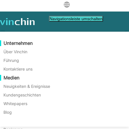
中文
Navigationsleiste umschalten
English
العربية
Datenschutz
Virtuell
Unterstützung-Ressourcen
Kaufanleitung
Werden Sie ein Partner
Unternehmen
Deutsch
Backup & Recovery
VMware
Wissensdatenbank
Erfahren Sie, wie Sie kaufen
Partner Programm
Über Vinchin
Echtzeitreplikation
Hyper-V
Wie man Videos abspielt
Lizenzrichtlinie
Werden Sie ein Partner
Führung
Robustes Enterprise-Level
Français
Finde einen Partner.
Kontinuierlicher Datenschutz
Proxmox
Hilfezentrum
Häufig gestellte Fragen
Kontaktiere uns
Backup & Recovery mit
Español
Live-Veranstaltungen
Kontakt
Medien
Offsite-Kopie
XCP-ng
Finden Sie einen lokalen Partner
Vinchin
Indonesia
Bereits Partner
Archivierung
oVirt
Webinare
Angebot anfordern
Neuigkeiten & Ereignisse
Kontakt
Job-Orchestrierung
H3C CAS/UIS
Live-Demo
Kundengeschichten
Zuverlässig, Leistungsstark, Effizient
Partner-Portal-Anmeldung
Italiano
Download
Unterstützung
Einloggen
Workload-Mobilität
Kundengeschichten
ZStack
Whitepapers
Vertrieb
日本語
V2V-Migration
Sangfor HCI
IT Dienstleistungen
Blog
DOWNLOAD KOSTENLOSE TESTVERSION
한국어
P2V-Migration
OpenStack
Bildung