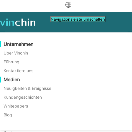
中文
Navigationsleiste umschalten
English
العربية
Datenschutz
Virtuell
Unterstützung-Ressourcen
Kaufanleitung
Werden Sie ein Partner
Unternehmen
Deutsch
Backup & Recovery
VMware
Wissensdatenbank
Erfahren Sie, wie Sie kaufen
Partner Programm
Über Vinchin
Echtzeitreplikation
Hyper-V
Wie man Videos abspielt
Lizenzrichtlinie
Werden Sie ein Partner
Führung
Français
Ein-Klick-Cloud-zu-Virtual-
Finde einen Partner.
Kontinuierlicher Datenschutz
Proxmox
Hilfezentrum
Häufig gestellte Fragen
Kontaktiere uns
Español
Migration (C2V)
Live-Veranstaltungen
Kontakt
Medien
Offsite-Kopie
XCP-ng
Finden Sie einen lokalen Partner
Indonesia
Bereits Partner
Archivierung
oVirt
Webinare
Angebot anfordern
Neuigkeiten & Ereignisse
Schnell, automatisiert, sicher
Kontakt
Job-Orchestrierung
H3C CAS/UIS
Live-Demo
Kundengeschichten
Partner-Portal-Anmeldung
Italiano
Download
Unterstützung
Einloggen
Workload-Mobilität
Kundengeschichten
ZStack
Whitepapers
Vertrieb
DOWNLOAD KOSTENLOSE TESTVERSION
日本語
V2V-Migration
Sangfor HCI
IT Dienstleistungen
Blog
한국어
P2V-Migration
OpenStack
Bildung
* 60-Tage Testversion (Unbegrenzte