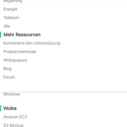
P2P-Migration
Huawei FusionCompute
Regierung
Nederlands
Enterprise Edition)
C2C-Migration
Red Hat Virtualization
Energie
* Keine Kreditkarte erforderlich
Polski
* In 10 Minuten starten
C2V-Migration
Oracle OLVM
Telekom
Português
P2C-Migration
XenServer/Citrix Hypervisor
Alle
Wiederherstellbarkeit
Mehr Ressourcen
KayGrid
ไทย
VM-Wiederherstellungsüberprüfung
InCloud Sphere
Kontaktiere den Unterstützung
Türkçe
OS-Wiederherstellungsüberprüfung
Arcfra
Produktmerkmale
Tiếng Việt
FusionOne Compute
Whitepapers
Datensicherheit
NexaVM
Blog
Malware-Scan
Physischer Server
Forum
Ransomware-Schutz
Linux
Vinchins C2V-Migrationsfunktion
Anwendungsfälle
Windows
(Cloud-to-Virtual) stellt Cloud-
Umfangreiche Dateien
Instanzen mit vollständiger
Wolke
Massive Endpoints
Datenintegrität auf lokalen virtuellen
Amazon EC2
Sicherung in die Cloud
Maschinen wieder her und bewahrt so
S3 Backup
GDPR-Compliance