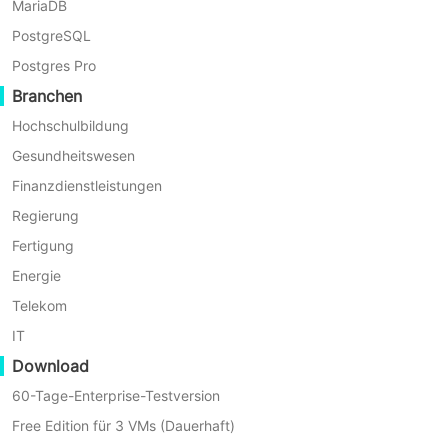
MariaDB
PostgreSQL
Postgres Pro
Hauptvorteile der Vinchin
Branchen
Hochschulbildung
C2V-Migration
Gesundheitswesen
Finanzdienstleistungen
Regierung
Fertigung
Energie
Telekom
IT
Download
60-Tage-Enterprise-Testversion
Free Edition für 3 VMs (Dauerhaft)