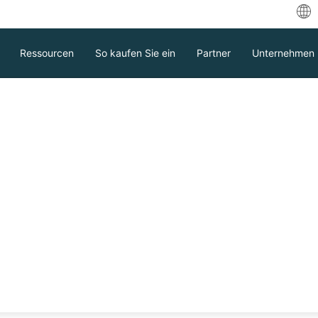
中
Ressourcen
So kaufen Sie ein
Partner
Unternehmen
Eng
بية
De
 | Wie sichert und
Fr
e VM?
Es
, wie findet man also eine Alternative?
In
 RHV und oVirt und wie man VMs von RHV
Ita
Download
Unterstützung
Kontakt Vertrieb
日
한
NAS usw.