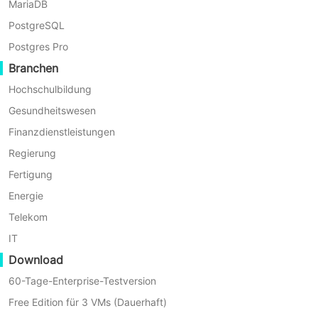
MariaDB
PostgreSQL
RHV/RHEV vs. oVirt
Postgres Pro
Branchen
Bevor Sie oVirt als Alternative zur Virtualisierung auswähl
Hochschulbildung
Funktionsvergleich erhalten.
Gesundheitswesen
Finanzdienstleistungen
Funktion
RHV/RHEV
Regierung
Eigentumsschutz
Lizenzierung
Fertigung
Basierend auf KVM
Hypervisor
Energie
Telekom
Red Hat Virtualization Manager
Verwaltungsschnittstelle
IT
Webbasiert
Benutzeroberfläche
Download
Ja
Hohe Verfügbarkeit
60-Tage-Enterprise-Testversion
Free Edition für 3 VMs (Dauerhaft)
Live-Migration
Ja