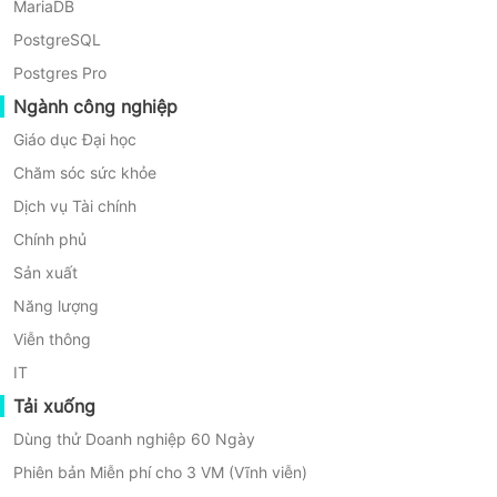
MariaDB
PostgreSQL
Postgres Pro
Sao lưu VM tự động
Ngành công nghiệp
Giáo dục Đại học
Tự động sao lưu RHV với các tùy chọn lập lịch sao lưu linh
Chăm sóc sức khỏe
hoạt
Dịch vụ Tài chính
Chính phủ
Sản xuất
Năng lượng
Sao Lưu Không Cần Đại Lý
Viễn thông
IT
Dễ dàng cài đặt, tiêu thụ tài nguyên ít hơn và giảm chi phí
Tải xuống
bảo trì
Dùng thử Doanh nghiệp 60 Ngày
Phiên bản Miễn phí cho 3 VM (Vĩnh viễn)