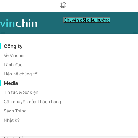
中文
Chuyển đổi điều hướng
English
العربية
Bảo vệ Dữ liệu
Ảo
Tài nguyên Hỗ trợ
Hướng dẫn mua hàng
Trở thành Đối tác
Công ty
Deutsch
Sao lưu & Khôi phục
VMware
Cơ sở kiến thức
Học cách mua hàng
Chương Trình Đối Tác
Về Vinchin
Phục chế Thời gian Thật
Hyper-V
Cách xem video hướng dẫn
Chính sách cấp phép
Trở thành Đối tác
Lãnh đạo
Đơn giản hóa việc bảo vệ RHV
Français
Tìm một Đối tác
Bảo vệ Dữ liệu Liên tục
Proxmox
Trung tâm trợ giúp
Câu hỏi thường gặp
Liên hệ chúng tôi
của bạn với Vinchin Backup &
Español
Sự kiện trực tiếp
Liên hệ
Media
Sao lưu tại nơi khác
XCP-ng
Tìm đối tác địa phương
Recovery
Indonesia
Đã là đối tác chưa
Lưu trữ
oVirt
Hội thảo
Yêu cầu báo giá
Tin tức & Sự kiện
Tải
Hỗ
Liên hệ
Điều phối Công việc
H3C CAS/UIS
Phiên bản trực tiếp
Câu chuyện của khách hàng
Dễ dùng, thông minh, tiết kiệm chi phí.
Đăng nhập Cổng thông tin Đối tác
Italiano
Đăng nhập
Di Chuyển Khối Lượng Công Việc
Câu chuyện của khách hàng
ZStack
Sách Trắng
xuống
trợ
bán hàng
日本語
Di chuyển V2V
Sangfor HCI
Dịch vụ Công nghệ thông tin
Nhật ký
TẢI VỀ PHIÊN BẢN DÙNG THỬ MIỄN PHÍ
한국어
Di chuyển P2V
OpenStack
Giáo dục