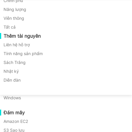
Di chuyển P2P
Huawei FusionCompute
Chính phủ
* 60 Ngày Dùng Thử (Phiên Bản Doanh
Nederlands
Nghiệp Không Giới Hạn)
Di chuyển C2C
Red Hat Virtualization
Năng lượng
Polski
* Không cần thẻ tín dụng
Di chuyển C2V
Oracle OLVM
Viễn thông
* Bắt đầu trong vòng 10 phút
Português
Di chuyển P2C
XenServer/Citrix Hypervisor
Tất cả
Khả năng khôi phục
Thêm tài nguyên
KayGrid
ไทย
Xác Minh Khôi Phục VM
InCloud Sphere
Liên hệ hỗ trợ
Türkçe
Xác Minh Khôi Phục Hệ Điều Hành
Arcfra
Tính năng sản phẩm
Tiếng Việt
FusionOne Compute
Sách Trắng
Bảo mật Dữ liệu
NexaVM
Nhật ký
Quét Mã độc
Máy chủ vật lý
Diễn đàn
Tổng quan
Lợi ích chính
Nguồn tài nguyên
Giá 
Bảo vệ chống Ransomware
Linux
Các trường hợp sử dụng
Windows
Tập tin khổng lồ
Đám mây
Điểm Cuối Quy Mô Lớn
Với sự tương thích cao hỗ trợ cả môi trườ
Amazon EC2
Sao lưu đến đám mây
ảo hóa độc lập và cụm Red Hat
S3 Sao lưu
Tuân thủ GDPR