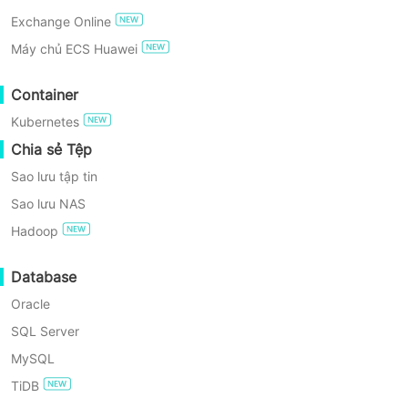
Exchange Online
DÙNG THỬ MIỄN PHÍ
Máy chủ ECS Huawei
Phiên bản Miễn phí Doanh nghiệp
Container
Kubernetes
Dùng thử miễn phí 60 ngày
Chia sẻ Tệp
Sao lưu tập tin
Tôi đồng ý với
Chính sách bảo mật
và
EULA
*
Sao lưu NAS
Tôi muốn tạo một
tài khoản Vinchin
*
Hadoop
Database
Oracle
SQL Server
MySQL
TiDB