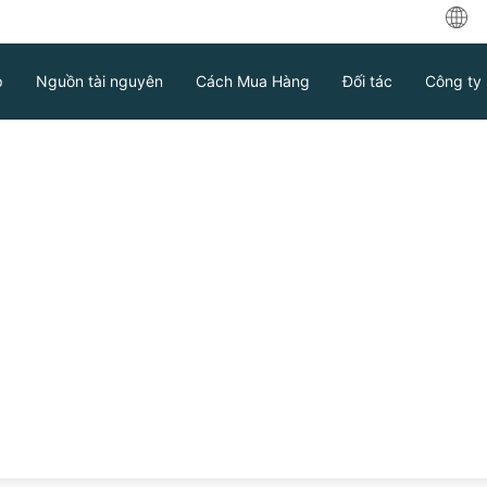
中
p
Nguồn tài nguyên
Cách Mua Hàng
Đối tác
Công ty
Engl
ربية
Deu
Fran
 miễn phí 60 ngày với tất cả các
Esp
Ind
Ital
Tải xuống
Hỗ trợ
Liên hệ bán hàng
日
한