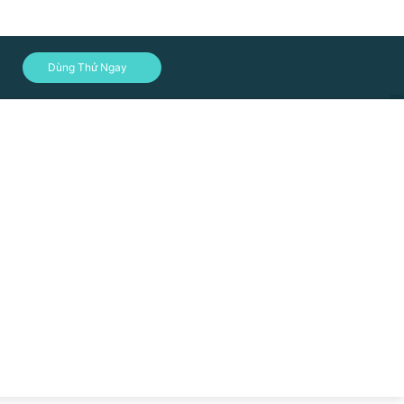
文
Dùng Thử Ngay
ish
الع
tsch
çais
 tính năng hôm nay!
añol
onesia
iano
Đăng nhập
本語
국어