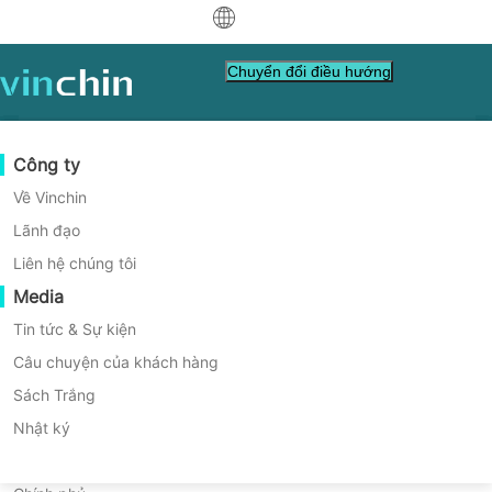
中文
Chuyển đổi điều hướng
English
العربية
Bảo vệ Dữ liệu
Ảo
Tài nguyên Hỗ trợ
Hướng dẫn mua hàng
Trở thành Đối tác
Công ty
Giải pháp Backup Hợp nhất
Deutsch
Sao lưu & Khôi phục
VMware
Cơ sở kiến thức
Học cách mua hàng
Chương Trình Đối Tác
Về Vinchin
cho Windows
Phục chế Thời gian Thật
Hyper-V
Cách xem video hướng dẫn
Chính sách cấp phép
Trở thành Đối tác
Lãnh đạo
Français
Server/Workstation với
Tìm một Đối tác
Bảo vệ Dữ liệu Liên tục
Proxmox
Trung tâm trợ giúp
Câu hỏi thường gặp
Liên hệ chúng tôi
Español
Sự kiện trực tiếp
Liên hệ
Media
Sao lưu tại nơi khác
XCP-ng
Tìm đối tác địa phương
Vinchin
Indonesia
Đã là đối tác chưa
Lưu trữ
oVirt
Hội thảo
Yêu cầu báo giá
Tin tức & Sự kiện
Tải
Hỗ
Liên hệ
Dễ dàng, nhanh chóng, an toàn
Điều phối Công việc
H3C CAS/UIS
Phiên bản trực tiếp
Câu chuyện của khách hàng
Đăng nhập Cổng thông tin Đối tác
Italiano
Đăng nhập
Di Chuyển Khối Lượng Công Việc
Câu chuyện của khách hàng
ZStack
Sách Trắng
xuống
trợ
bán hàng
日本語
TẢI VỀ PHIÊN BẢN DÙNG THỬ MIỄN PHÍ
Di chuyển V2V
Sangfor HCI
Dịch vụ Công nghệ thông tin
Nhật ký
한국어
Di chuyển P2V
OpenStack
Giáo dục
* Giải pháp sao lưu toàn diện cho các môi