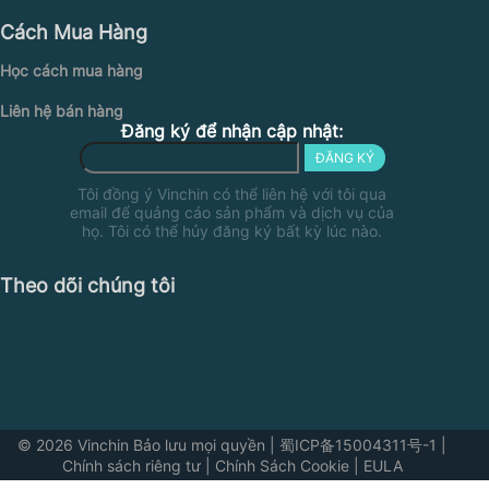
Cách Mua Hàng
Học cách mua hàng
Liên hệ bán hàng
Đăng ký để nhận cập nhật:
ĐĂNG KÝ
Tôi đồng ý Vinchin có thể liên hệ với tôi qua
email để quảng cáo sản phẩm và dịch vụ của
họ. Tôi có thể hủy đăng ký bất kỳ lúc nào.
Theo dõi chúng tôi
© 2026 Vinchin Bảo lưu mọi quyền
|
蜀ICP备15004311号-1
|
Chính sách riêng tư
|
Chính Sách Cookie
|
EULA