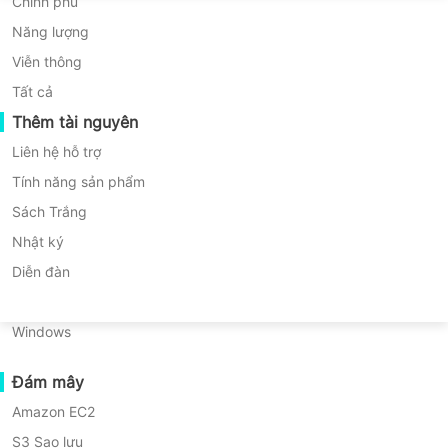
Di chuyển P2P
Huawei FusionCompute
Chính phủ
Nederlands
trường Windows
Di chuyển C2C
Red Hat Virtualization
Năng lượng
* 60 Ngày Dùng Thử (Phiên Bản Doanh
Polski
Di chuyển C2V
Oracle OLVM
Viễn thông
Nghiệp Không Giới Hạn)
Português
* Không cần thẻ tín dụng
Di chuyển P2C
XenServer/Citrix Hypervisor
Tất cả
* Bắt đầu trong vòng 10 phút
Khả năng khôi phục
Thêm tài nguyên
KayGrid
ไทย
Xác Minh Khôi Phục VM
InCloud Sphere
Liên hệ hỗ trợ
Türkçe
Xác Minh Khôi Phục Hệ Điều Hành
Arcfra
Tính năng sản phẩm
Tiếng Việt
FusionOne Compute
Sách Trắng
Bảo mật Dữ liệu
NexaVM
Nhật ký
Quét Mã độc
Máy chủ vật lý
Diễn đàn
Bảo vệ chống Ransomware
Linux
Vinchin cung cấp giải pháp sao lưu
Các trường hợp sử dụng
Windows
toàn diện cho các doanh nghiệp, cho
Tập tin khổng lồ
phép sao lưu hiệu quả và tiện lợi nhiều
Đám mây
Điểm Cuối Quy Mô Lớn
máy chủ và máy trạm Windows. Với sự
Amazon EC2
Sao lưu đến đám mây
hỗ trợ rộng rãi cho nhiều hệ điều hành
S3 Sao lưu
Tuân thủ GDPR