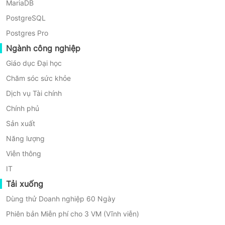
MariaDB
PostgreSQL
Postgres Pro
Ngành công nghiệp
Khôi phục dữ liệu
Giáo dục Đại học
Chăm sóc sức khỏe
Từ các doanh nghiệp nhỏ đến các tập đoàn lớn, các thiết bị
Windows là trung tâm của hoạt động. Sự mở rộng nhanh
Dịch vụ Tài chính
chóng của dữ liệu doanh nghiệp đã làm tăng đáng kể rủi ro rò
Chính phủ
rỉ dữ liệu. Sao lưu dữ liệu là tuyến phòng thủ đầu tiên chống
Sản xuất
lại mất dữ liệu
Năng lượng
Viễn thông
IT
Tải xuống
Nhiều Thiết Bị
Dùng thử Doanh nghiệp 60 Ngày
Phiên bản Miễn phí cho 3 VM (Vĩnh viễn)
Các doanh nghiệp thường mua một số lượng lớn thiết bị