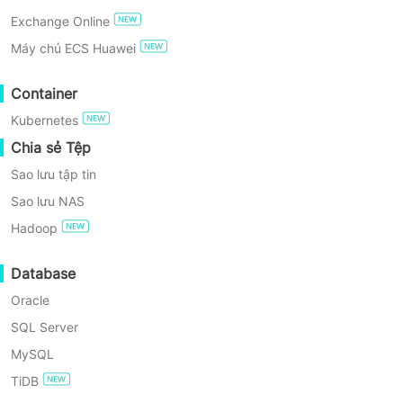
Windows khác nhau, nó đảm bảo việc
Exchange Online
bảo vệ toàn bộ đội ngũ thiết bị
DÙNG THỬ MIỄN PHÍ
Máy chủ ECS Huawei
Windows của công ty bạn
Phiên bản Miễn phí Doanh nghiệp
Container
Kubernetes
Dùng thử miễn phí 60 ngày
Chia sẻ Tệp
Sao lưu tập tin
Sao lưu NAS
Hadoop
Tầm quan trọng của sao lưu
Database
Windows Server
Oracle
SQL Server
Thách thức trong việc sao lưu máy chủ windows
MySQL
TiDB