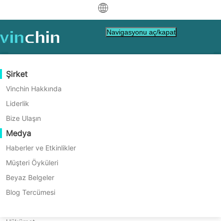
中文
Navigasyonu aç/kapat
English
العربية
Veri Koruma
Sanal
Destek Kaynakları
Satın Alma Rehberi
Bir Ortak Olun
Şirket
Deutsch
Yedekleme ve Kurtarma
VMware
Bilgi Tabanı
Nasıl Satın Alacağınızı Öğrenin
Ortaklık Programı
Vinchin Hakkında
Gerçek Zamanlı Yeniden Yapılandırma
Hyper-V
Nasıl Yapılır Videoları
Lisanslama Politikası
Bir Ortak Olun
Liderlik
Français
MySQL Yedekten İş
Bir Ortak Bul
Sürekli Veri Koruma
Proxmox
Yardım Merkezi
SSS
Bize Ulaşın
Español
Sürekliliğine Tam Koruma
Canlı Etkinlikler
İletişim
Medya
Yedek Kopya için Dış Site
XCP-ng
Yerel bir ortak bulun
Indonesia
Zaten bir ortak mısınız?
Arşivleme
oVirt
Webinars
Teklif Talebi İste
Haberler ve Etkinlikler
Satış
Basit, Verimli, Güvenilir
İş Orkestrasyonu
H3C CAS/UIS
Canlı Örnek
Müşteri Öyküleri
Partner Portal Girişi
Italiano
İndir
Destek
Temsilcisiyle
Giriş Yap
İş Yükü Taşınabilirliği
Müşteri Öyküleri
ZStack
Beyaz Belgeler
ÜCRETSİZ DENEMEYİ İNDİR
日本語
İletişime Geçin
V2V Geçişi
Sangfor HCI
IT Hizmetleri
Blog Tercümesi
한국어
P2V Geçişi
OpenStack
Eğitim
* 60 Günlük Deneme (Sınırsız Kurumsal