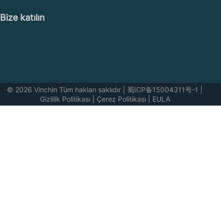
Bize katılın
© 2026 Vinchin Tüm hakları saklıdır
|
蜀ICP备15004311号-1
|
Gizlilik Politikası
|
Çerez Politikası
|
EULA