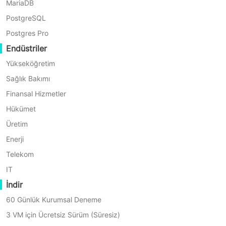
MariaDB
Yedeklemesinin Temel
PostgreSQL
Faydaları
Postgres Pro
Endüstriler
Yükseköğretim
Sağlık Bakımı
Finansal Hizmetler
Hükümet
Üretim
Enerji
Telekom
IT
İndir
60 Günlük Kurumsal Deneme
Çoklu Yedekleme Yöntemleri
3 VM için Ücretsiz Sürüm (Süresiz)
Oracle standart arayüzlerini RMAN+SBT ile kullanarak,