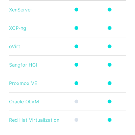
XenServer
●
●
XCP-ng
●
●
oVirt
●
●
Sangfor HCI
●
●
Proxmox VE
●
●
Oracle OLVM
●
●
Red Hat Virtualization
●
●