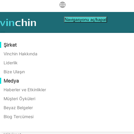
中文
Navigasyonu aç/kapat
English
العربية
Veri Koruma
Sanal
Destek Kaynakları
Satın Alma Rehberi
Bir Ortak Olun
Şirket
Deutsch
Yedekleme ve Kurtarma
VMware
Bilgi Tabanı
Nasıl Satın Alacağınızı Öğrenin
Ortaklık Programı
Vinchin Hakkında
Gerçek Zamanlı Yeniden Yapılandırma
Hyper-V
Nasıl Yapılır Videoları
Lisanslama Politikası
Bir Ortak Olun
Liderlik
Français
Nasıl Satın Alınır
Bir Ortak Bul
Sürekli Veri Koruma
Proxmox
Yardım Merkezi
SSS
Bize Ulaşın
Español
İhtiyacınız olan tam korumayı elde edin.
Canlı Etkinlikler
İletişim
Medya
Yedek Kopya için Dış Site
XCP-ng
Yerel bir ortak bulun
Vinchin, benzersiz iş ve bütçe
Indonesia
Zaten bir ortak mısınız?
Arşivleme
oVirt
Webinars
Teklif Talebi İste
Haberler ve Etkinlikler
Satış
gereksinimlerinize uyacak şekilde veri koruma
İş Orkestrasyonu
H3C CAS/UIS
Canlı Örnek
Müşteri Öyküleri
Partner Portal Girişi
Italiano
İndir
Destek
Temsilcisiyle
Giriş Yap
stratejinizi özelleştirebilmeniz için çoklu
İş Yükü Taşınabilirliği
Müşteri Öyküleri
ZStack
Beyaz Belgeler
日本語
sürümler ve esnek lisanslama sunar.
İletişime Geçin
V2V Geçişi
Sangfor HCI
IT Hizmetleri
Blog Tercümesi
한국어
P2V Geçişi
OpenStack
Eğitim