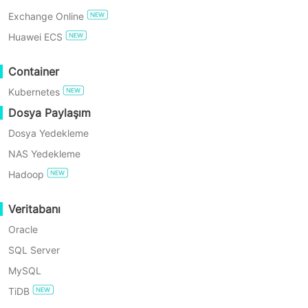
Exchange Online
ÜCRETSİZ DENEYİN
Huawei ECS
Standart Sürüm
Enterprise Free Edition
Container
Kubernetes
60 Günlük Ücretsiz Deneme
Desteklenen Ölçek
Dosya Paylaşım
2–10 soket veya 10–100 sanal makine
Dosya Yedekleme
NAS Yedekleme
Desteklenen İş Yükleri
Hadoop
VMware
Hyper-V
Veritabanı
XenServer
Oracle
XCP-ng
SQL Server
oVirt
MySQL
Sangfor HCI
TiDB