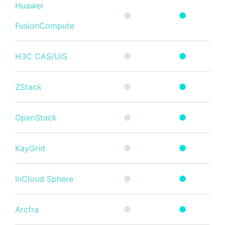
Huawei
●
●
FusionCompute
H3C CAS/UIS
●
●
ZStack
●
●
OpenStack
●
●
KayGrid
●
●
InCloud Sphere
●
●
Arcfra
●
●