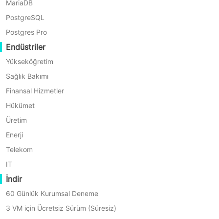
Proxmox VE
MariaDB
PostgreSQL
Ana Özellikler
Postgres Pro
Ajanstan Muaft VM Yedekleme
Endüstriler
Granüler Kurtarma
Yükseköğretim
Hızlı Kurtarma
Sağlık Bakımı
Bant Depolama
Finansal Hizmetler
Hükümet
Destek
Üretim
12/5 Teknik Destek
Enerji
Telekom
TÜM ÖZELLIKLERI GÖRÜN
IT
İndir
Kurumsal Sürüm
60 Günlük Kurumsal Deneme
3 VM için Ücretsiz Sürüm (Süresiz)