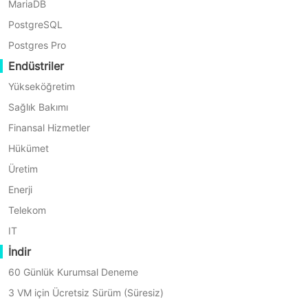
Ortak Listesi
MariaDB
PostgreSQL
Postgres Pro
Bayi
Endüstriler
Yükseköğretim
Sağlık Bakımı
Finansal Hizmetler
Hükümet
United States of America
Üretim
ICE Systems
Enerji
Silver Partner
Telekom
İletişim Partner
IT
İndir
60 Günlük Kurumsal Deneme
3 VM için Ücretsiz Sürüm (Süresiz)