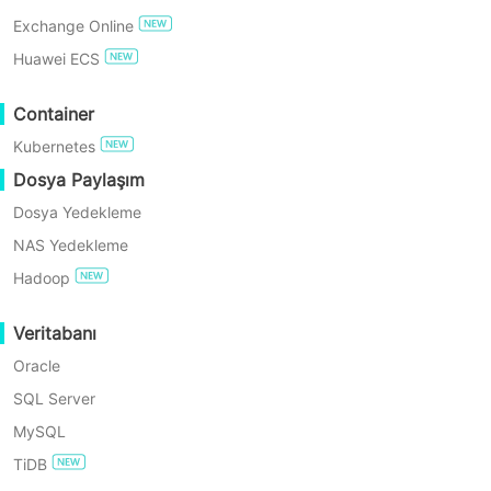
Exchange Online
ÜCRETSİZ DENEYİN
Huawei ECS
Enterprise Free Edition
Container
Kubernetes
60 Günlük Ücretsiz Deneme
Dosya Paylaşım
Dosya Yedekleme
NAS Yedekleme
Hadoop
Veritabanı
Oracle
SQL Server
MySQL
TiDB