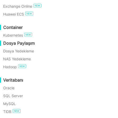
API’sini kullanarak karmaşık kurulum
Exchange Online
gerektirmeyen ajansız yedekleme
ÜCRETSİZ DENEYİN
Huawei ECS
sunar, Exchange Online’daki e-
Enterprise Free Edition
Container
postaları, kişileri, takvimleri ve
Kubernetes
görevleri etkili bir şekilde korur. Süreç
60 Günlük Ücretsiz Deneme
Dosya Paylaşım
verimli ve sorunsuzdur, geleneksel
Dosya Yedekleme
teknik karmaşıklığı ve kaynak
NAS Yedekleme
tüketimini önler, veri güvenliğini ve
Hadoop
kesintisiz iş sürekliliğini sağlar.
Veritabanı
Oracle
SQL Server
MySQL
TiDB