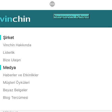
中文
Navigasyonu aç/kapat
English
العربية
Veri Koruma
Sanal
Destek Kaynakları
Satın Alma Rehberi
Bir Ortak Olun
Şirket
Deutsch
Yedekleme ve Kurtarma
VMware
Bilgi Tabanı
Nasıl Satın Alacağınızı Öğrenin
Ortaklık Programı
Vinchin Hakkında
Gerçek Zamanlı Yeniden Yapılandırma
Hyper-V
Nasıl Yapılır Videoları
Lisanslama Politikası
Bir Ortak Olun
Liderlik
Français
Microsoft Exchange Online
Bir Ortak Bul
Sürekli Veri Koruma
Proxmox
Yardım Merkezi
SSS
Bize Ulaşın
Español
Verilerinizi Güvenle Koruyun
Canlı Etkinlikler
İletişim
Medya
Yedek Kopya için Dış Site
XCP-ng
Yerel bir ortak bulun
Indonesia
Zaten bir ortak mısınız?
Arşivleme
oVirt
Webinars
Teklif Talebi İste
Haberler ve Etkinlikler
Satış
Güvenli, Güvenilir E-posta Koruması
İş Orkestrasyonu
H3C CAS/UIS
Canlı Örnek
Müşteri Öyküleri
Partner Portal Girişi
Italiano
İndir
Destek
Temsilcisiyle
Giriş Yap
İş Yükü Taşınabilirliği
Müşteri Öyküleri
ZStack
Beyaz Belgeler
ÜCRETSİZ DENEMEYİ İNDİR
日本語
İletişime Geçin
V2V Geçişi
Sangfor HCI
IT Hizmetleri
Blog Tercümesi
한국어
P2V Geçişi
OpenStack
Eğitim
* 60 Günlük Deneme (Sınırsız Kurumsal