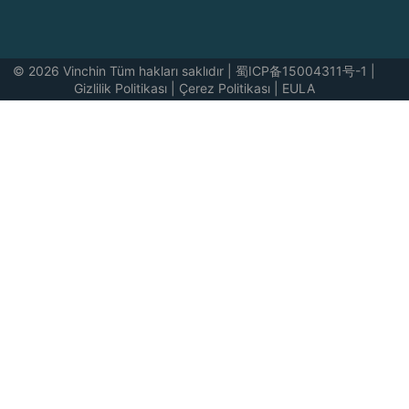
© 2026 Vinchin Tüm hakları saklıdır
|
蜀ICP备15004311号-1
|
Gizlilik Politikası
|
Çerez Politikası
|
EULA