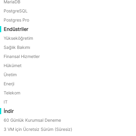
Exchange Online'un Temel
MariaDB
PostgreSQL
Avantajları
Postgres Pro
Endüstriler
Yükseköğretim
Sağlık Bakımı
Finansal Hizmetler
Hükümet
Üretim
Enerji
Telekom
IT
İndir
Şifrelenmiş ve Güvenilir Yedekleme
60 Günlük Kurumsal Deneme
3 VM için Ücretsiz Sürüm (Süresiz)
Vinchin, güvenlik ve güvenilirliğe odaklanarak Exchange