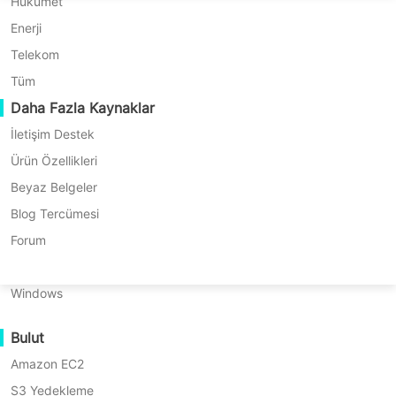
P2P Geçişi
Huawei FusionCompute
Hükümet
Nederlands
Sürüm)
C2C Geçişi
Red Hat Virtualization
Enerji
* Kredi kartına gerek yok
Polski
* 10 dakikada başlayın
C2V Geçişi
Oracle OLVM
Telekom
Português
P2C Geçişi
XenServer/Citrix Hypervisor
Tüm
Kurtarılabilirlik
Daha Fazla Kaynaklar
KayGrid
ไทย
VM Kurtarma Doğrulama
InCloud Sphere
İletişim Destek
Türkçe
OS Kurtarma Doğrulama
Arcfra
Ürün Özellikleri
Tiếng Việt
FusionOne Compute
Beyaz Belgeler
Veri Güvenliği
NexaVM
Blog Tercümesi
Kötücül Yazılım Taraması
Fiziksel Sunucu
Forum
Ransomware Koruma
Linux
Vinchin’in Exchange Online Yedekleme
Kullanım Senaryoları
Windows
ve Kurtarma çözümü, işletmelerin
Devasa Dosyalar
bulut tabanlı e-posta sistemlerini
Bulut
Devasa Uç Noktalar
kolayca korumasına ve yönetmesine
Amazon EC2
Buluta Yedekle
yardımcı olur. Microsoft’un resmi
S3 Yedekleme
GDPR Uyumlu