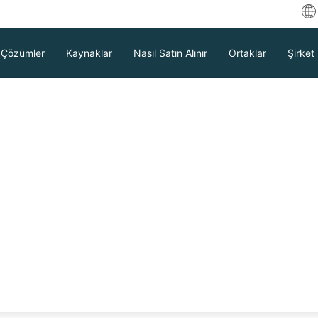
Çözümler
Kaynaklar
Nasıl Satın Alınır
Ortaklar
Şirket
E
ية
D
lden Sanala Geçiş
F
E
I
 Kaygısız
It
İndir
Destek
Satış Temsilcisiyle İletişime Geçin