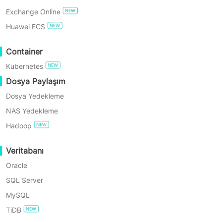
Exchange Online
ÜCRETSİZ DENEYİN
Huawei ECS
Enterprise Free Edition
Container
Vin
Kubernetes
60 Günlük Ücretsiz Deneme
Dosya Paylaşım
Dosya Yedekleme
NAS Yedekleme
Hadoop
Neredeyse Sıfır Kapalı Kalma Süresi ile Taşıma
Veritabanı
Vinchin, en az hizmet kesintisiyle kesintisiz canlı geçiş 
Oracle
etkilenmemesini garanti eder. Tüm değişiklikler yeni sun
SQL Server
alır.
MySQL
TiDB