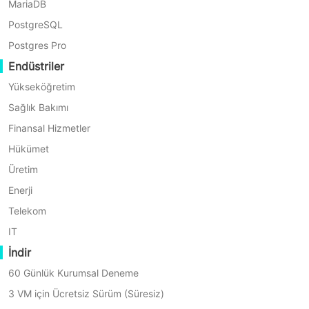
MariaDB
PostgreSQL
Postgres Pro
Endüstriler
Yükseköğretim
Sağlık Bakımı
Finansal Hizmetler
Otomatik Önyükleme Onarı
Hükümet
Vinchin, kurtarma sırasında ön
Üretim
manuel müdahaleye gerek yokt
Enerji
işlevsellik sunar.
Telekom
IT
İndir
60 Günlük Kurumsal Deneme
3 VM için Ücretsiz Sürüm (Süresiz)