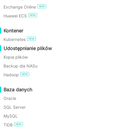
Exchange Online
WYPRÓBUJ ZA DARMO
Huawei ECS
Enterprise Free Edition
Kontener
Kubernetes
60-Dniowy bezpłatny okres
próbny
Udostępnianie plików
Kluczowe korzyśc
Kopia plików
Backup dla NASu
Hadoop
Baza danych
Strumieniowe tworzenie kopii zapasowych na pozio
Oracle
SQL Server
Korzystając ze standardowych interfejsów Oracle z R
MySQL
bezpośrednio do systemu kopii zapasowych bez lokaln
TiDB
produkcyjnych i obciążenie systemu, skraca okna tworz