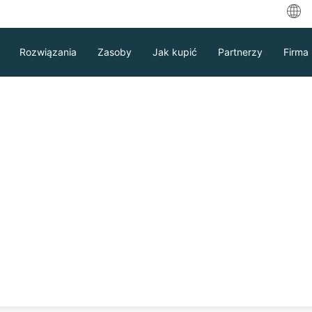
中
Rozwiązania
Zasoby
Jak kupić
Partnerzy
Firma
Eng
ربية
Deu
ych Oracle klasy
Fra
Vinchin
Esp
Ind
, Odtwarzalne
Ital
Pobierz
Wsparcie
Kontakt Sprzedaż
日
한
ÓBNĄ