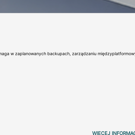
ej pomaga w zaplanowanych backupach, zarządzaniu międzyplatformo
WIĘCEJ INFORMA