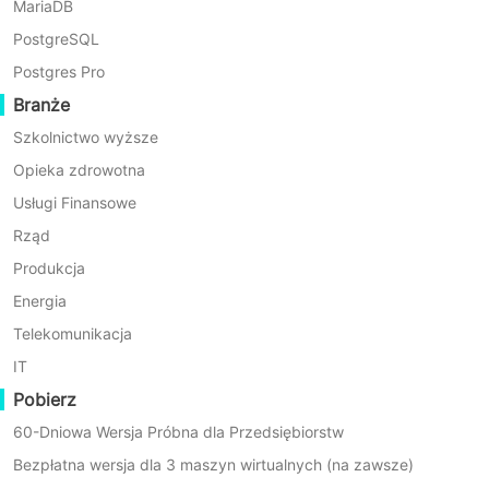
niezawodne, szybkie przywracanie przy jednoczesnym 
MariaDB
PostgreSQL
Postgres Pro
Branże
Szkolnictwo wyższe
Opieka zdrowotna
Usługi Finansowe
Rząd
Produkcja
Uproszczona autoryzacja R
Energia
Vinchin Backup & Recovery ob
Telekomunikacja
wszystkich węzłach RAC i aut
IT
przełączać się między węzłami
Pobierz
odzyskiwanie awaryjne.
60-Dniowa Wersja Próbna dla Przedsiębiorstw
Bezpłatna wersja dla 3 maszyn wirtualnych (na zawsze)