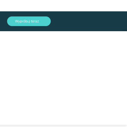
文
Wypróbuj teraz
lish
الع
tsch
nçais
añol
onesia
iano
Zaloguj się
本語
국어