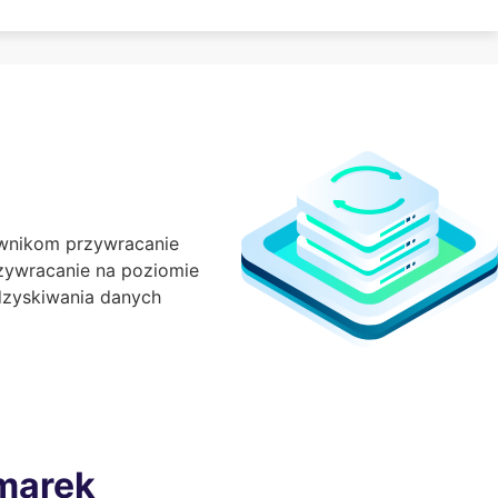
kownikom przywracanie
zywracanie na poziomie
odzyskiwania danych
marek