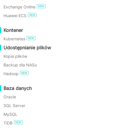
Exchange Online
WYPRÓBUJ ZA DARMO
Huawei ECS
Enterprise Free Edition
Kontener
Kubernetes
60-Dniowy bezpłatny okres
Dlaczego wybrać
próbny
Udostępnianie plików
Kopia plików
Vinchin Backup & Recov
Backup dla NASu
Hadoop
Baza danych
Oracle
SQL Server
MySQL
TiDB