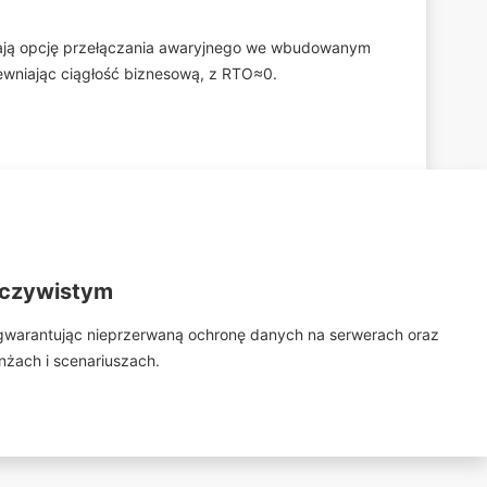
ają opcję przełączania awaryjnego we wbudowanym
ewniając ciągłość biznesową, z RTO≈0.
eczywistym
gwarantując nieprzerwaną ochronę danych na serwerach oraz
żach i scenariuszach.