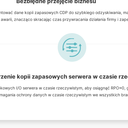
Bezbłędne przejęcie biznesu
ontować dane kopii zapasowych CDP do szybkiego odzyskiwania, m
warii, znacząco skracając czas przywracania działania firmy i zap
zenie kopii zapasowych serwera w czasie rz
yskowych I/O serwera w czasie rzeczywistym, aby osiągnąć RPO≈0, 
ymagania ochrony danych w czasie rzeczywistym we wszystkich bran