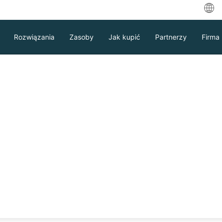
中
Rozwiązania
Zasoby
Jak kupić
Partnerzy
Firma
Eng
ربية
Deu
na ochrona danych
Fra
n Backup &
Esp
Ind
Ital
Pobierz
Wsparcie
Kontakt Sprzedaż
calne.
日
한
ÓBNĄ