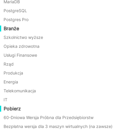
MariaDB
PostgreSQL
Postgres Pro
Branże
Szybkie i łatwe wdroże
Szkolnictwo wyższe
Opieka zdrowotna
Usługi Finansowe
Rząd
Produkcja
Energia
Telekomunikacja
Funkcje wyróż
IT
Pobierz
Korzystaj z dobrze działa
60-Dniowa Wersja Próbna dla Przedsiębiorstw
Bezpłatna wersja dla 3 maszyn wirtualnych (na zawsze)