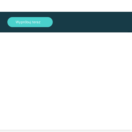
文
Wypróbuj teraz
lish
الع
tsch
nçais
añol
onesia
iano
Zaloguj się
本語
국어