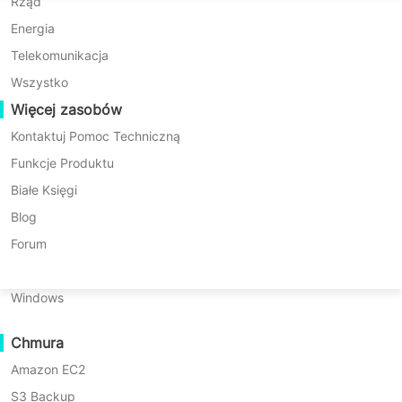
Migracja P2P
Huawei FusionCompute
Rząd
Nederlands
Rozpocznij darmowy okres próbny
Migracja C2C
Red Hat Virtualization
Energia
Polski
Migracja C2V
Oracle OLVM
Telekomunikacja
Demo
Português
Migracja P2C
XenServer/Citrix Hypervisor
Wszystko
Odzyskiwalność
Więcej zasobów
KayGrid
ไทย
Weryfikacja Odzyskiwania Maszyny Wirtualnej
InCloud Sphere
Kontaktuj Pomoc Techniczną
Türkçe
Weryfikacja Odbudowy Systemu Operacyjnego
Arcfra
Funkcje Produktu
Tiếng Việt
FusionOne Compute
Białe Księgi
NexaVM
Blog
Bezpieczeństwo Danych
Fizyczny serwer
Forum
Skanowanie Złośliwego Oprogramowania
Linux
Ochrona przed ransomware
Wyzwania związane z
Windows
Przykłady użycia
odzyskiwaniem danych po
Ogromne Pliki
Chmura
awarii w branży
Ogromna Liczba Punktów Końcowych
Amazon EC2
Kopia zapasowa w chmurze
S3 Backup