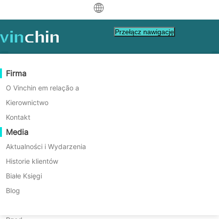
中文
Przełącz nawigację
English
العربية
Ochrona danych
Wirtualny
Zasoby Wsparcia
Przewodnik zakupowy
Zostań Partnerem
Firma
Deutsch
Backup & Recovery
VMware
Baza wiedzy
Naucz się, jak kupować
Program partnerów
O Vinchin em relação a
Replicacja w czasie rzeczywistym
Hyper-V
Jak wykonać filmy
Polityka licencjonowania
Zostań Partnerem
Kierownictwo
Zapewnij ciągłość
Français
Znajdź Partnera
Ciągła Ochrona Danych
Proxmox
Centrum Pomocy
FAQy
Kontakt
transformacji cyfrowej
Español
Wydarzenia na żywo
Kontakt
Media
Kopia zewnętrzna
XCP-ng
Znajdź lokalnego partnera
dla przemysłu
Indonesia
Już partner?
Archiwizacja
oVirt
Webinary
Poprosić o wycenę
Aktualności i Wydarzenia
energetycznego
Kontakt
Orkiestracja Zadań
H3C CAS/UIS
Demo na żywo
Historie klientów
Logowanie do Portalu Partnera
Italiano
Pobierz
Wsparcie
Zaloguj się
Mobilność Obciążeń
Historie klientów
ZStack
Białe Księgi
Sprzedaż
Rozwiązania do odzyskiwania danych po
日本語
Migracja V2V
Sangfor HCI
Usługi IT
Blog
awarii dla przemysłu energetycznego,
한국어
Migracja P2V
OpenStack
Edukacja
węglowego, naftowego i gazowego