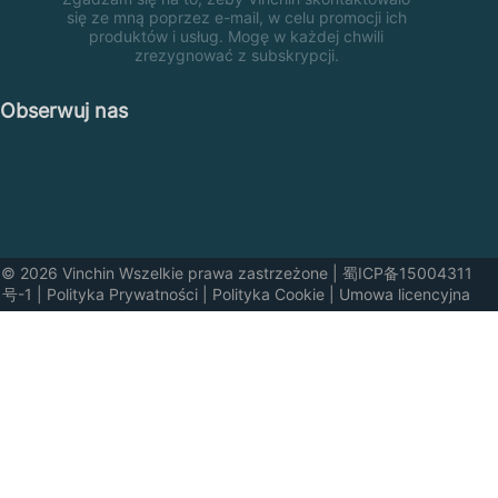
się ze mną poprzez e-mail, w celu promocji ich
produktów i usług. Mogę w każdej chwili
zrezygnować z subskrypcji.
Obserwuj nas
© 2026 Vinchin Wszelkie prawa zastrzeżone
|
蜀ICP备15004311
号-1
|
Polityka Prywatności
|
Polityka Cookie
|
Umowa licencyjna