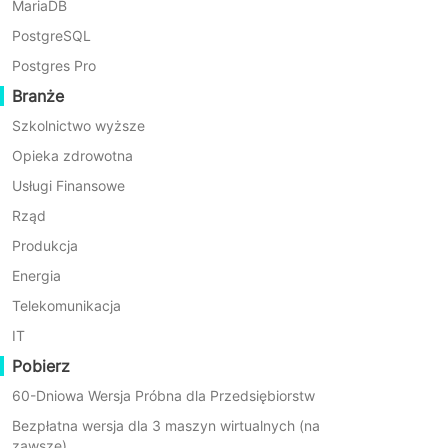
zarządzanie krytycznymi systemami, takimi jak PCS,
MariaDB
DMS, TMS i SCM.
PostgreSQL
Postgres Pro
Branże
Szkolnictwo wyższe
Opieka zdrowotna
Usługi Finansowe
Ogromne dane
Rząd
Dzięki głębokiej integracji nowoczesnych
Produkcja
inteligentnych technologii z sektorem energetycznym,
Energia
branża energetyczna staje się coraz bardziej
uzależniona od cyfryzacji i inteligentnych technologii,
Telekomunikacja
co prowadzi do ciągłego wzrostu ilości danych i
IT
różnorodności ich źródeł
Pobierz
60-Dniowa Wersja Próbna dla Przedsiębiorstw
Bezpłatna wersja dla 3 maszyn wirtualnych (na
zawsze)