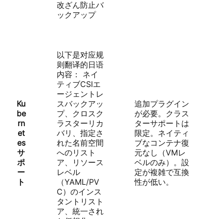
改ざん防止バ
ックアップ
以下是对应规
则翻译的日语
内容： ネイ
ティブCSIエ
ージェントレ
Ku
スバックアッ
追加プラグイン
be
プ、クロスク
が必要。クラス
rn
ラスターリカ
ターサポートは
et
バリ、指定さ
限定。ネイティ
es
れた名前空間
ブなコンテナ復
サ
へのリスト
元なし（VMレ
ポ
ア、リソース
ベルのみ）。設
ー
レベル
定が複雑で互換
ト
（YAML/PV
性が低い。
C）のインス
タントリスト
ア、統一され