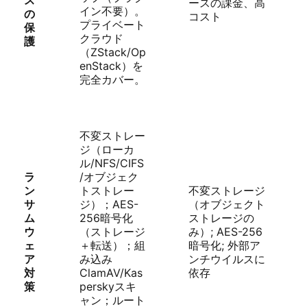
ス
ースの課金、高
イン不要）。
の
コスト
プライベート
保
クラウド
護
（ZStack/Op
enStack）を
完全カバー。
不変ストレー
ジ（ローカ
ル/NFS/CIFS
ラ
/オブジェク
ン
トストレー
不変ストレージ
サ
ジ）；AES-
（オブジェクト
ム
256暗号化
ストレージの
ウ
（ストレージ
み）; AES-256
ェ
＋転送）；組
暗号化; 外部ア
ア
み込み
ンチウイルスに
対
ClamAV/Kas
依存
策
perskyスキ
ャン；ルート