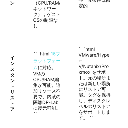
整、互換性は限
ン
（CPU/RAM/
定的
ネットワー
ク）；ゲスト
OSの制限な
し
```html
```html
16プ
VMware/Hype
イ
ラットフォー
r-
ン
V/Nutanix/Pro
ム
に対応。
ス
xmox をサポー
VMの
タ
ト。元の場所ま
CPU/RAM編
ン
たは新しい場所
集が可能。追
ト
にリストア可
加リソース不
リ
能。タグを保持
要で、内蔵の
ス
し、ディスクレ
隔離DR-Lab
ト
ベルのリストア
に復元可能。
ア
をサポートしま
```
す。 ```