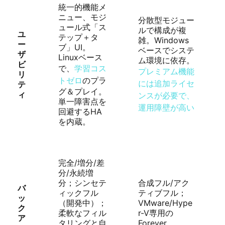
統一的機能メ
ニュー、モジ
分散型モジュー
ュール式「ス
ルで構成が複
ユ
テップ＋タ
雑。Windows
ー
ブ」UI。
ベースでシステ
ザ
Linuxベース
ム環境に依存。
ビ
で、
学習コス
プレミアム機能
リ
トゼロ
のプラ
には追加ライセ
テ
グ＆プレイ。
ィ
ンスが必要で、
単一障害点を
運用障壁が高い
回避するHA
を内蔵。
完全/増分/差
分/永続増
分；シンセテ
合成フル/アク
バ
ィックフル
ティブフル；
ッ
（開発中）；
VMware/Hype
ク
柔軟なフィル
r-V専用の
ア
タリングと自
Forever