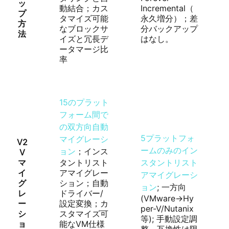
ッ
動結合；カス
Incremental（
プ
タマイズ可能
永久増分）；差
方
なブロックサ
分バックアップ
法
イズと冗長デ
はなし。
ータマージ比
率
15のプラット
フォーム間で
の双方向自動
5プラットフォ
マイグレーシ
V2
ームのみのイン
ョン
；インス
V
マ
タントリスト
スタントリスト
イ
アマイグレー
アマイグレーシ
グ
ション；自動
ョン
; 一方向
レ
ドライバー/
(VMware→Hy
ー
設定変換；カ
per-V/Nutanix
シ
スタマイズ可
等); 手動設定調
ョ
能なVM仕様