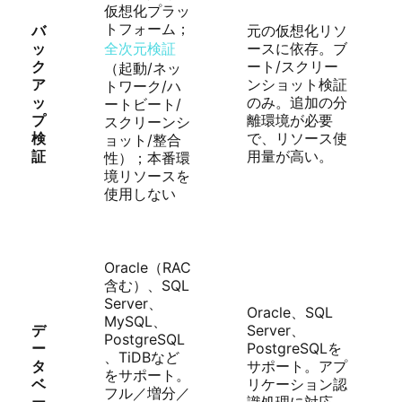
仮想化プラッ
トフォーム；
バ
元の仮想化リソ
ッ
全次元検証
ースに依存。ブ
ク
ート/スクリー
（起動/ネッ
ア
ンショット検証
トワーク/ハ
ッ
のみ。追加の分
ートビート/
プ
離環境が必要
スクリーンシ
検
で、リソース使
ョット/整合
証
用量が高い。
性）；本番環
境リソースを
使用しない
Oracle（RAC
含む）、SQL
Server、
Oracle、SQL
MySQL、
デ
Server、
PostgreSQL
ー
PostgreSQLを
、TiDBなど
タ
サポート。アプ
をサポート。
ベ
リケーション認
フル／増分／