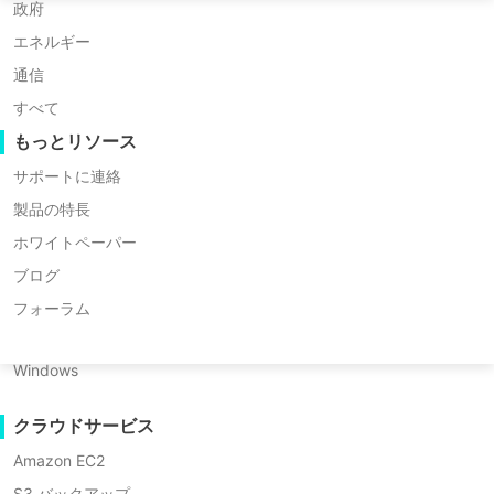
合バックアップソリューション
Huawei FusionCompute
P2P 移行
Nederlands
政府
* 60日間トライアル（無制限エンタープライズ
Red Hat Virtualization
C2C 移行
エネルギー
Polski
版）
Oracle OLVM
C2V 移行
通信
* クレジットカードは必要ありません
Português
XenServer/Citrix Hypervisor
P2C 移行
すべて
* 10分で始めましょう
KayGrid
リカバリビリティ
もっとリソース
ไทย
InCloud Sphere
VMリカバリ検証
サポートに連絡
Türkçe
Arcfra
OSリカバリ検証
製品の特長
Tiếng Việt
FusionOne Compute
ホワイトペーパー
データセキュリティ
NexaVM
ブログ
マルウェアスキャン
サーバー
フォーラム
ランサムウェア保護
Linux
仮想インフラストラクチャをVinchinの
利用ケース
Windows
受賞歴のあるVMバックアップソリュー
大量ファイル
ションで保護してください：エンタープ
クラウドサービス
マッシブエンドポイント
ライズクラスのバックアップと即時復元
Amazon EC2
クラウドへのバックアップ
機能でVMware、Hyper-V、Proxmoxな
S3 バックアップ