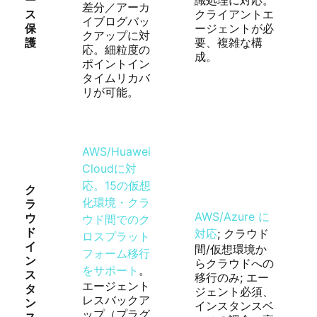
ー
識処理に対応。
差分／アーカ
ス
クライアントエ
イブログバッ
保
ージェントが必
クアップに対
護
要、複雑な構
応。細粒度の
成。
ポイントイン
タイムリカバ
リが可能。
AWS/Huawei
Cloudに対
応。15の仮想
ク
化環境・クラ
ラ
AWS/Azure に
ウ
ウド間でのク
ド
対応
; クラウド
ロスプラット
イ
間/仮想環境か
フォーム移行
ン
らクラウドへの
をサポート
。
ス
移行のみ; エー
エージェント
タ
ジェント必須、
レスバックア
ン
インスタンスベ
ップ（プラグ