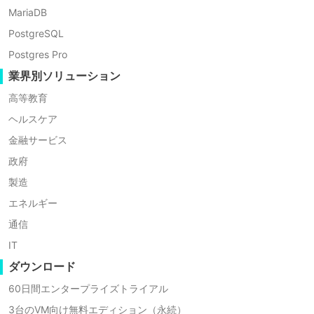
MariaDB
PostgreSQL
エージェントレスバックアップ
Postgres Pro
エージェントを各VMにインストールせずにVMをバックアップ
業界別ソリューション
し、パフォーマンスへの影響を最小限に抑えます
高等教育
ヘルスケア
金融サービス
政府
製造
インスタントリカバリー
エネルギー
バックアップを通じてVMを直接実行することにより、RTOを1
通信
分に短縮します
IT
ダウンロード
60日間エンタープライズトライアル
3台のVM向け無料エディション（永続）