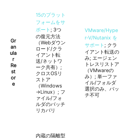
15のプラット
フォームをサ
ポート
; 3つ
VMware/Hype
の復元方法
r-V/Nutanix を
Gr
（Webダウン
サポート
; クラ
an
ロード/クラ
イアント転送の
ula
イアント転
み; エージェン
r
送/ネットワ
トレスリストア
Re
ーク共有）;
（VMwareの
st
クロスOSリ
み）; 単一ファ
or
ストア
イル/フォルダ
e
（Windows
選択のみ、バッ
→Linux）; フ
チ不可
ァイル/フォ
ルダのバッチ
リカバリ
内蔵の隔離型