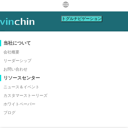
中文
トグルナビゲーション
English
العربية
データ保護
バーチャルマシン
サポートリソース
購入ガイド
パートナーになる
当社について
Deutsch
バックアップ＆リカバリ
VMware
ナレッジベース
購入方法を学ぶ
パートナープログラム
会社概要
バーチャル環境用の包括的なVM
リアルタイムレプリケーション
Hyper-V
ビデオガイド
ライセンスポリシー
パートナーになる
リーダーシップ
Français
バックアップソリューション -
パートナーを探す
継続的データ保護
Proxmox
ヘルプセンター
よくある質問
お問い合わせ
Vinchin
Español
ライブイベント
お問い合わせ
リソースセンター
オフサイトコピー
XCP-ng
地域パートナーを探す
サ
お問い
Indonesia
ダウ
アーカイブ
oVirt
すでにパートナーですか
ウェビナー
見積もりの依頼
ニュース＆イベント
簡単、迅速、安全
ポ
合わせ
ジョブオーケストレーション
H3C CAS/UIS
ライブデモ
カスタマーストーリーズ
Italiano
パートナーポータルログイン
ンロ
ログイン
ワークロードモビリティ
ー
セール
ZStack
カスタマーストーリーズ
ホワイトペーパー
無料トライアルをダウンロード
日本語
ード
Sangfor HCI
V2V 移行
ブログ
ITサービス
ト
ス
한국어
OpenStack
P2V 移行
教育
* VMware、Hyper-V、Proxmox など向けの統