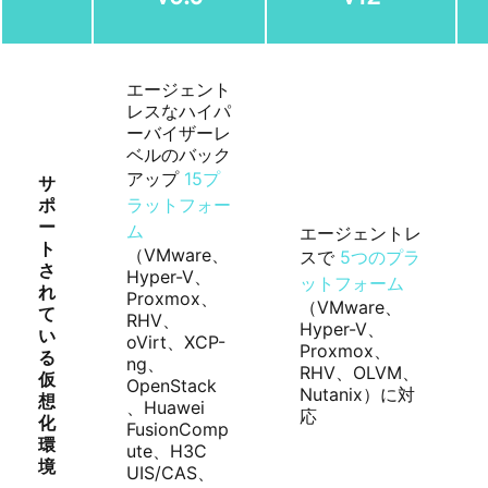
エージェント
レスなハイパ
ーバイザーレ
ベルのバック
アップ
15プ
サ
ポ
ラットフォー
ー
ム
エージェントレ
ト
（VMware、
スで
5つのプラ
さ
Hyper-V、
ットフォーム
れ
Proxmox、
（VMware、
て
RHV、
Hyper-V、
い
oVirt、XCP-
Proxmox、
る
ng、
RHV、OLVM、
仮
OpenStack
Nutanix）に対
想
、Huawei
応
化
FusionComp
環
ute、H3C
境
UIS/CAS、