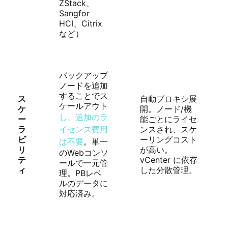
ZStack、
Sangfor
HCI、Citrix
など）
バックアップ
ノードを追加
することでス
ス
自動プロキシ展
ケールアウト
ケ
開。ノード/機
し、追加のラ
ー
能ごとにライセ
ラ
イセンス費用
ンスされ、スケ
ビ
ーリングコスト
は不要
。単一
リ
が高い。
のWebコンソ
テ
vCenter に依存
ールで一元管
ィ
した分散管理。
理。PBレベ
ルのデータに
対応済み。