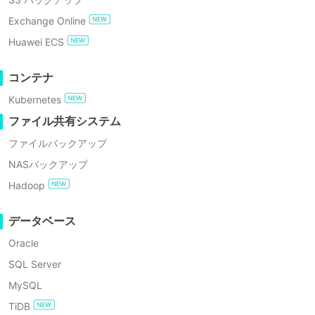
GDPRコンプライアンス
どの仮想マシンを守ります
Exchange Online
無料でお試し
Huawei ECS
エンタープライズ無料エディション
コンテナ
Kubernetes
60日間の無料トライアル
ファイル共有システム
ファイルバックアップ
なぜあなたのVMバックアッ
NASバックアップ
プニーズにVinchinを選ぶべ
Hadoop
きですか？
データベース
Oracle
SQL Server
MySQL
TiDB