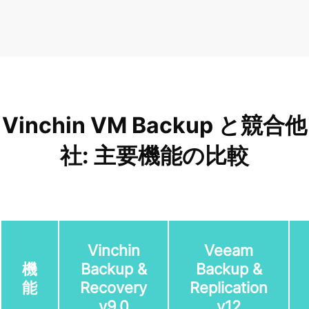
Vinchin VM Backup と競合他
社: 主要機能の比較
Vinchin
Veeam
機
Backup &
Backup &
能
Recovery
Replication
v9.0
v12