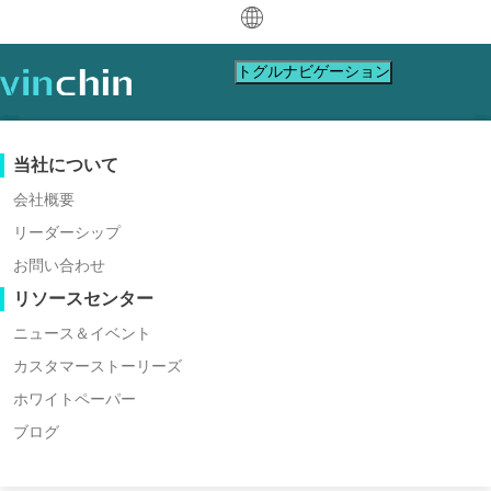
中文
トグルナビゲーション
English
العربية
データ保護
バーチャルマシン
サポートリソース
購入ガイド
パートナーになる
当社について
Vinchin Backup & Recoveryに
Deutsch
バックアップ＆リカバリ
VMware
ナレッジベース
購入方法を学ぶ
パートナープログラム
会社概要
よる堅牢なエンタープライズレ
リアルタイムレプリケーション
Hyper-V
ビデオガイド
ライセンスポリシー
パートナーになる
リーダーシップ
Français
ベルのクラウドバックアップソ
パートナーを探す
継続的データ保護
Proxmox
ヘルプセンター
よくある質問
お問い合わせ
Español
リューション
ライブイベント
お問い合わせ
リソースセンター
オフサイトコピー
XCP-ng
地域パートナーを探す
サ
お問い
Indonesia
ダウ
アーカイブ
oVirt
すでにパートナーですか
ウェビナー
見積もりの依頼
ニュース＆イベント
ポ
合わせ
簡単、迅速、安全
ジョブオーケストレーション
H3C CAS/UIS
ライブデモ
カスタマーストーリーズ
Italiano
パートナーポータルログイン
ンロ
ログイン
ワークロードモビリティ
ー
セール
ZStack
カスタマーストーリーズ
ホワイトペーパー
日本語
ード
無料トライアルをダウンロード
Sangfor HCI
V2V 移行
ブログ
ITサービス
ト
ス
한국어
OpenStack
P2V 移行
教育
* Amazon S3、Microsoft Azure、Wasabi、