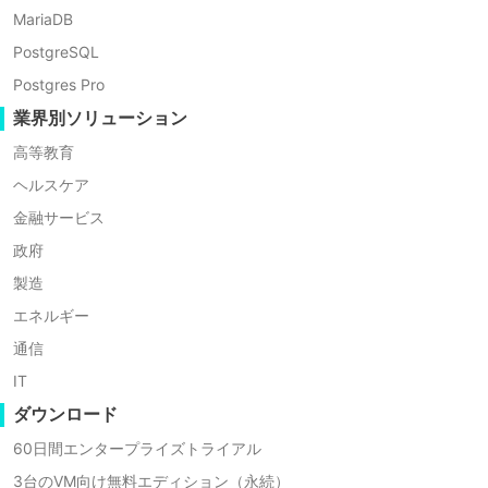
Vinchinを選ぶ理由
MariaDB
PostgreSQL
Vinchinは安全で高効率なクラウドバックアップソリュ
Postgres Pro
ーションを提供します
業界別ソリューション
高等教育
ヘルスケア
金融サービス
政府
製造
簡単なセットアップ
エネルギー
認証情報を使用してクラウドストレージを簡単に追加し接続、
通信
複雑な設定不要
IT
ダウンロード
60日間エンタープライズトライアル
3台のVM向け無料エディション（永続）