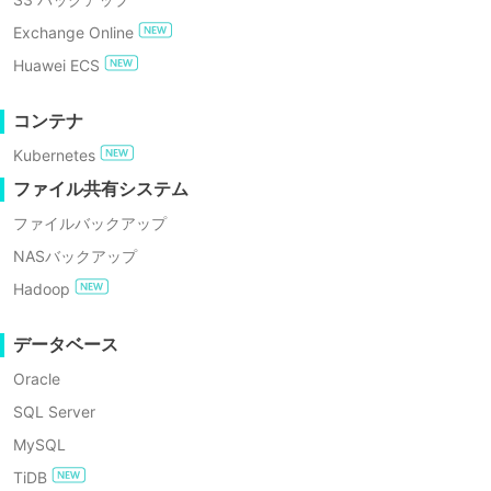
GDPRコンプライアンス
を提供します。クラウドバックアップ
Exchange Online
は、仮想マシン、物理マシン、アプリケ
無料でお試し
Huawei ECS
ーション、データベース、NASデバイス
エンタープライズ無料エディション
など、Vinchinがサポートするすべての
コンテナ
ワークロードに適用され、ユーザーに高
Kubernetes
60日間の無料トライアル
いスケーラビリティとコスト効率の高い
ファイル共有システム
ソリューションを使用したデータ保護の
ファイルバックアップ
柔軟な選択肢を提供します
NASバックアップ
Hadoop
データベース
Oracle
SQL Server
MySQL
クラウドバックアップに
TiDB