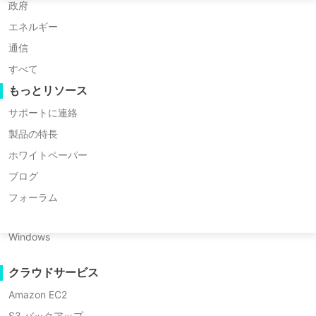
Huawei FusionCompute
P2P 移行
Nederlands
政府
MinIOに対応
Red Hat Virtualization
C2C 移行
エネルギー
* 60日間トライアル（無制限エンタープライズ
Polski
Oracle OLVM
C2V 移行
版）
通信
Português
* クレジットカードは必要ありません
XenServer/Citrix Hypervisor
P2C 移行
すべて
* 10分で始めましょう
KayGrid
リカバリビリティ
もっとリソース
ไทย
InCloud Sphere
VMリカバリ検証
サポートに連絡
Türkçe
Arcfra
OSリカバリ検証
製品の特長
Tiếng Việt
FusionOne Compute
ホワイトペーパー
データセキュリティ
NexaVM
ブログ
マルウェアスキャン
サーバー
フォーラム
ランサムウェア保護
Linux
Vinchin Backup & Recoveryは、エンタ
利用ケース
Windows
ープライズユーザーがビジネスクリティ
大量ファイル
カルなデータを複数のクラウドオブジェ
クラウドサービス
マッシブエンドポイント
クトストレージに直接バックアップする
Amazon EC2
クラウドへのバックアップ
ための強力なクラウドバックアップ機能
S3 バックアップ