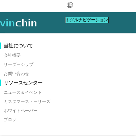
中文
トグルナビゲーション
English
العربية
データ保護
バーチャルマシン
サポートリソース
購入ガイド
パートナーになる
当社について
Deutsch
バックアップ＆リカバリ
VMware
ナレッジベース
購入方法を学ぶ
パートナープログラム
会社概要
リアルタイムレプリケーション
Hyper-V
ビデオガイド
ライセンスポリシー
パートナーになる
リーダーシップ
Français
リーダーシップ
パートナーを探す
継続的データ保護
Proxmox
ヘルプセンター
よくある質問
お問い合わせ
Español
リーダー . ドリーマー . イノベーター
ライブイベント
お問い合わせ
リソースセンター
オフサイトコピー
XCP-ng
地域パートナーを探す
サ
お問い
Indonesia
ダウ
アーカイブ
oVirt
すでにパートナーですか
ウェビナー
見積もりの依頼
ニュース＆イベント
ポ
合わせ
ジョブオーケストレーション
H3C CAS/UIS
ライブデモ
カスタマーストーリーズ
Italiano
パートナーポータルログイン
ンロ
ログイン
ワークロードモビリティ
ー
セール
ZStack
カスタマーストーリーズ
ホワイトペーパー
日本語
ード
Sangfor HCI
V2V 移行
ブログ
ITサービス
ト
ス
한국어
OpenStack
P2V 移行
教育