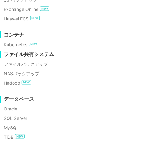
のテクノロジーを提供することを目指していま
GDPRコンプライアンス
す。
Exchange Online
無料でお試し
Huawei ECS
エンタープライズ無料エディション
コンテナ
Kubernetes
60日間の無料トライアル
ファイル共有システム
ファイルバックアップ
NASバックアップ
Hadoop
データベース
Oracle
SQL Server
MySQL
思う、話す、成し遂げる勇気を持ちなさい。
TiDB