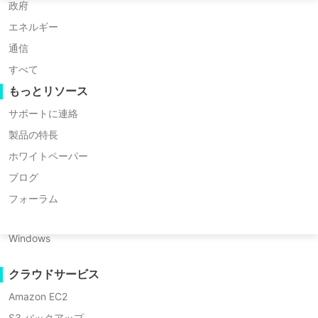
Huawei FusionCompute
P2P 移行
Nederlands
政府
Mark Hu
Red Hat Virtualization
C2C 移行
エネルギー
創設者兼CEO
Polski
Oracle OLVM
C2V 移行
通信
Português
XenServer/Citrix Hypervisor
P2C 移行
すべて
Markは中国西南部の-leading institution- 四川大
KayGrid
リカバリビリティ
もっとリソース
ไทย
学で技術科学の博士号を取得しクラウドコンピュ
InCloud Sphere
VMリカバリ検証
ーティングのセキュリティとサイバーセキュリテ
サポートに連絡
Türkçe
Arcfra
ィの研究に特化しています 20年以上の業界経験
OSリカバリ検証
製品の特長
Tiếng Việt
を持つ彼の革新的な精神によりいくつかの国家発
FusionOne Compute
ホワイトペーパー
データセキュリティ
明特許が生まれ10以上の論文が権威あるSCIおよ
NexaVM
ブログ
びEIジャーナルに掲載され世界的な学術界から評
マルウェアスキャン
サーバー
フォーラム
価を得ています。
ランサムウェア保護
Linux
2015年にMarkはVinchinでの起業の旅を開始しま
利用ケース
Windows
した 彼はデータ保護を革新するビジョンに駆けら
大量ファイル
れました 彼は最先端のバックアップソリューショ
クラウドサービス
マッシブエンドポイント
ンの開発と繁栄する中国のデータ保護エコシステ
Amazon EC2
ムの育成をリードし グローバル市場に世界クラス
クラウドへのバックアップ
S3 バックアップ