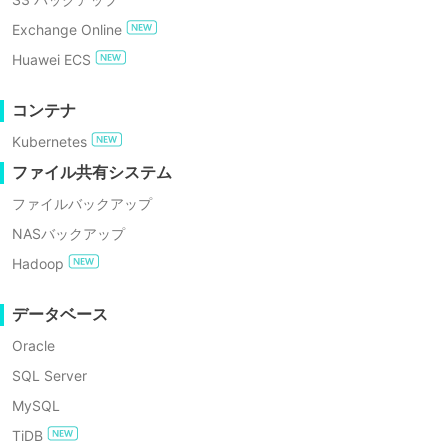
GDPRコンプライアンス
Exchange Online
無料でお試し
Huawei ECS
Vinchinは、デー
エンタープライズ無料エディション
ウド環境向けの世界最先
コンテナ
バックアップ製品は、これ
Kubernetes
60日間の無料トライアル
ファイル共有システム
イパーバイザを含む1
ファイルバックアップ
事、
NASバックアップ
Hadoop
データベース
Oracle
SQL Server
Vi
MySQL
TiDB