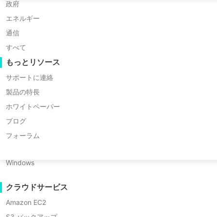
Huawei FusionCompute
P2P 移行
政府
ヴィンチンを信頼するお客様がより多くの利益と長期
Red Hat Virtualization
C2C 移行
エネルギー
Oracle OLVM
C2V 移行
通信
Vinchinパートナープログラムに参加すると、パ
XenServer/Citrix Hypervisor
P2C 移行
すべて
KayGrid
リカバリビリティ
もっとリソース
InCloud Sphere
VMリカバリ検証
サポートに連絡
Arcfra
OSリカバリ検証
製品の特長
FusionOne Compute
ホワイトペーパー
データセキュリティ
NexaVM
ブログ
マルウェアスキャン
サーバー
フォーラム
ランサムウェア保護
Linux
利用ケース
Windows
大量ファイル
クラウドサービス
マッシブエンドポイント
Amazon EC2
クラウドへのバックアップ
S3 バックアップ