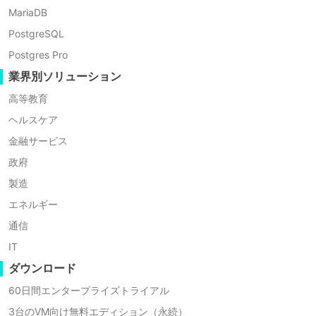
MariaDB
PostgreSQL
Postgres Pro
業界別ソリューション
販売チャンス
高等教育
Silverおよびそれ以上のレベルのパートナーは、各四半期にVinch
ヘルスケア
金融サービス
政府
製造
エネルギー
マーケティングサポート
通信
Vinchinは、マーケティングマテリアルと販売パートナー
IT
ートも含まれます。
ダウンロード
60日間エンタープライズトライアル
3台のVM向け無料エディション（永続）