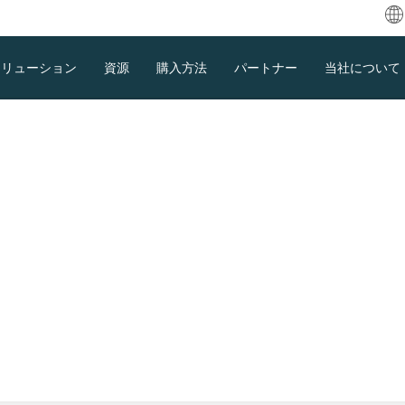
ソリューション
資源
購入方法
パートナー
当社について
E
ية
D
F
パートナープログラム
E
I
It
ダウンロード
サポート
お問い合わせセールス