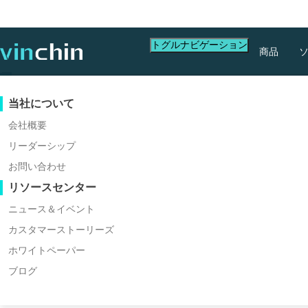
トグルナビゲーション
商品
データ保護
バーチャルマシン
サポートリソース
購入ガイド
パートナーになる
当社について
バックアップ＆リカバリ
VMware
ナレッジベース
購入方法を学ぶ
パートナープログラム
会社概要
リアルタイムレプリケーション
Hyper-V
ビデオガイド
ライセンスポリシー
パートナーになる
リーダーシップ
パートナーを探す
継続的データ保護
Proxmox
ヘルプセンター
よくある質問
お問い合わせ
ライブイベント
お問い合わせ
リソースセンター
オフサイトコピー
XCP-ng
地域パートナーを探す
アーカイブ
oVirt
すでにパートナーですか
ウェビナー
見積もりの依頼
ニュース＆イベント
ジョブオーケストレーション
H3C CAS/UIS
ライブデモ
カスタマーストーリーズ
パートナーポータルログイン
ワークロードモビリティ
ZStack
カスタマーストーリーズ
ホワイトペーパー
Sangfor HCI
V2V 移行
ブログ
ITサービス
OpenStack
P2V 移行
教育