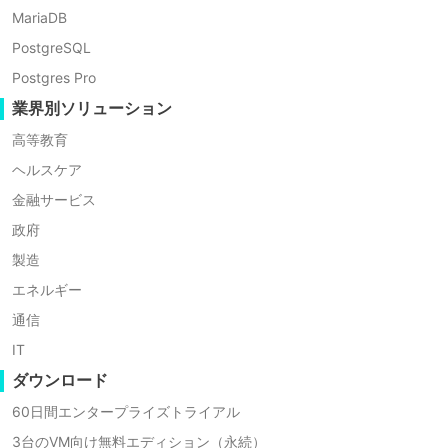
MariaDB
PostgreSQL
Postgres Pro
業界別ソリューション
アカデミックコンティニュイティー
高等教育
ヘルスケア
高等教育機関の多くが、教育、研究、管理の品質を向上させる
金融サービス
続性を保証することはできません。
政府
製造
エネルギー
通信
IT
規制遵守
ダウンロード
60日間エンタープライズトライアル
データ保護は、GDPRやFERPAのような法律や規
3台のVM向け無料エディション（永続）
はさまざまなソリューションが併用されています。