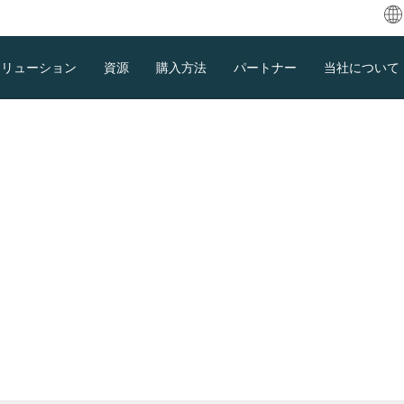
ソリューション
資源
購入方法
パートナー
当社について
E
ية
D
F
E
プソリューション
I
It
ダウンロード
サポート
お問い合わせセールス
境に対応する現代のワンスト