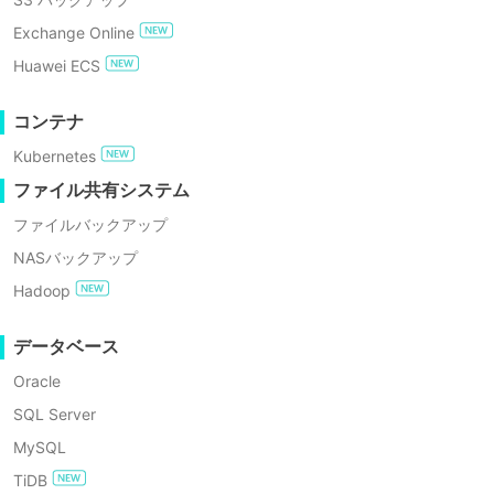
GDPRコンプライアンス
Exchange Online
無料でお試し
Huawei ECS
複雑な環境
エンタープライズ無料エディション
コンテナ
Kubernetes
高等教育機関のIT環境は複雑で、仮想マシンと物理マシンが混
60日間の無料トライアル
算は限られているため、関連するDR作業の実施が困難です。
ファイル共有システム
ファイルバックアップ
NASバックアップ
Hadoop
データベース
ランサムウェア攻撃
Oracle
SQL Server
高等教育機関のデータは重要かつ機密性が高く、従来
MySQL
たデータの身代金を支払うことになります。サイバー
TiDB