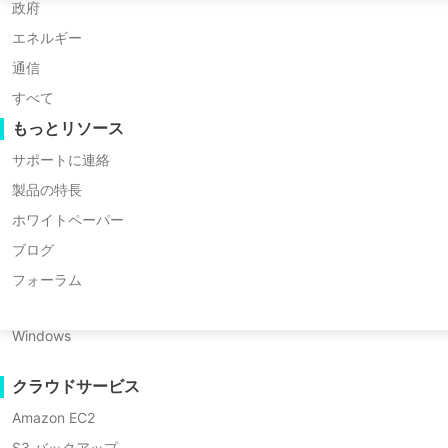
Huawei FusionCompute
P2P 移行
政府
Red Hat Virtualization
無料トライアルを始める
C2C 移行
エネルギー
Oracle OLVM
C2V 移行
通信
XenServer/Citrix Hypervisor
P2C 移行
すべて
KayGrid
リカバリビリティ
もっとリソース
InCloud Sphere
VMリカバリ検証
サポートに連絡
Arcfra
OSリカバリ検証
製品の特長
FusionOne Compute
ホワイトペーパー
データセキュリティ
NexaVM
ブログ
マルウェアスキャン
サーバー
フォーラム
ランサムウェア保護
Linux
利用ケース
Windows
Vinchinは、高等教育機関の複
大量ファイル
クラウドサービス
マッシブエンドポイント
Amazon EC2
クラウドへのバックアップ
S3 バックアップ