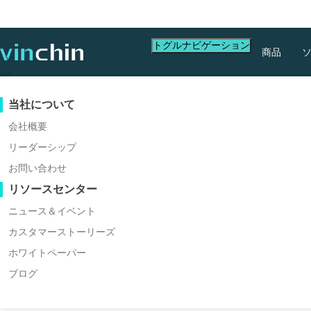
トグルナビゲーション
商品
データ保護
バーチャルマシン
サポートリソース
購入ガイド
パートナーになる
当社について
バックアップ＆リカバリ
VMware
ナレッジベース
購入方法を学ぶ
パートナープログラム
会社概要
リアルタイムレプリケーション
Hyper-V
ビデオガイド
ライセンスポリシー
パートナーになる
リーダーシップ
パートナーを探す
継続的データ保護
Proxmox
ヘルプセンター
よくある質問
お問い合わせ
最高の高等教育
ライブイベント
お問い合わせ
リソースセンター
オフサイトコピー
XCP-ng
地域パートナーを探す
データバックアッ
アーカイブ
oVirt
すでにパートナーですか
ウェビナー
見積もりの依頼
ニュース＆イベント
ジョブオーケストレーション
H3C CAS/UIS
ライブデモ
カスタマーストーリーズ
パートナーポータルログイン
高等教育機関の複雑な環
ワークロードモビリティ
ZStack
カスタマーストーリーズ
ホワイトペーパー
ップソリューション
Sangfor HCI
V2V 移行
ブログ
ITサービス
OpenStack
P2V 移行
教育