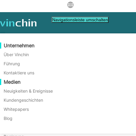
中文
Navigationsleiste umschalten
English
العربية
Datenschutz
Virtuell
Unterstützung-Ressourcen
Kaufanleitung
Werden Sie ein Partner
Unternehmen
Startseite
VM Migration
Deutsch
Backup & Recovery
VMware
Wissensdatenbank
Erfahren Sie, wie Sie kaufen
Partner Programm
Über Vinchin
Wie konvertiert man
Echtzeitreplikation
Hyper-V
Wie man Videos abspielt
Lizenzrichtlinie
Werden Sie ein Partner
Führung
Français
physische Maschinen mithilfe
Finde einen Partner.
Kontinuierlicher Datenschutz
Proxmox
Hilfezentrum
Häufig gestellte Fragen
Kontaktiere uns
Español
von Clonezilla zu VMware-
Live-Veranstaltungen
Kontakt
Medien
Offsite-Kopie
XCP-ng
Finden Sie einen lokalen Partner
Mithilfe von Clonezilla ist eine kostenlose
VMs?
Indonesia
Bereits Partner
P2V-Migration durchführbar, indem
Archivierung
oVirt
Webinare
Angebot anfordern
Neuigkeiten & Ereignisse
physische Maschinen als Abbild erfasst und
Kontakt
Job-Orchestrierung
H3C CAS/UIS
Live-Demo
Kundengeschichten
Partner-Portal-Anmeldung
Italiano
Download
Unterstützung
Einloggen
anschließend auf VMware-VMs
Workload-Mobilität
Kundengeschichten
ZStack
Whitepapers
Vertrieb
wiederhergestellt werden. Dadurch wird
日本語
Kostenloser Download
flexible und effiziente Bereitstellung
V2V-Migration
Sangfor HCI
IT Dienstleistungen
Blog
ermöglicht.
für VM, Betriebssystem, DB, Datei, NAS usw.
한국어
P2V-Migration
OpenStack
Bildung