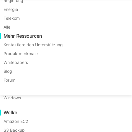
P2P-Migration
Huawei FusionCompute
Regierung
Nederlands
C2C-Migration
Red Hat Virtualization
Energie
Updated by
Emma
on 2025/08/29
Polski
C2V-Migration
Oracle OLVM
Telekom
Português
P2C-Migration
XenServer/Citrix Hypervisor
Alle
Wiederherstellbarkeit
Mehr Ressourcen
KayGrid
ไทย
VM-Wiederherstellungsüberprüfung
InCloud Sphere
Kontaktiere den Unterstützung
Inhaltsverzeichnis
Türkçe
OS-Wiederherstellungsüberprüfung
Arcfra
Produktmerkmale
Tiếng Việt
FusionOne Compute
Whitepapers
Datensicherheit
Was
NexaVM
Blog
Inhaltsverzeichnis:
ist
Malware-Scan
Physischer Server
Forum
P2V-
Was ist P2V-Migration?
Ransomware-Schutz
Migration?
Linux
Anwendungsfälle
Warum Clonezilla für die P2V-
Warum
Windows
Clonezilla
Migration wählen?
Umfangreiche Dateien
für
Wolke
Massive Endpoints
die
Vorbereitung vor der Migration
P2V-
Amazon EC2
Sicherung in die Cloud
Migration
Wie erstellt man einen Clonezilla
S3 Backup
GDPR-Compliance
wählen?