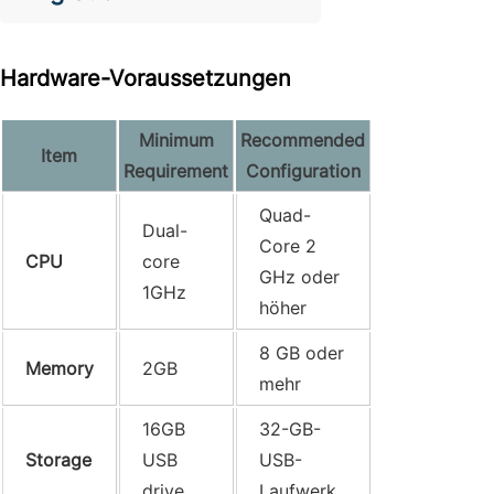
Hardware-Voraussetzungen
Minimum
Recommended
Item
Requirement
Configuration
Quad-
Dual-
Core 2
CPU
core
GHz oder
1GHz
höher
8 GB oder
Memory
2GB
mehr
16GB
32-GB-
Storage
USB
USB-
drive
Laufwerk