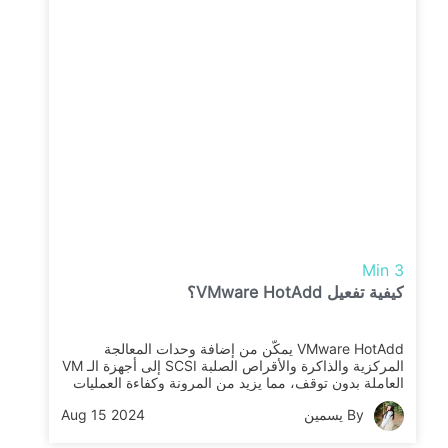
3 Min
كيفية تفعيل VMware HotAdd؟
VMware HotAdd يمكّن من إضافة وحدات المعالجة
المركزية والذاكرة والأقراص الصلبة SCSI إلى أجهزة الـ VM
العاملة بدون توقف، مما يزيد من المرونة وكفاءة العمليات
وتوزيع الموارد الديناميكي، ويضمن الأداء الأمثل في البيئات
By يسمين
Aug 15 2024
التقنية الديناميكية.