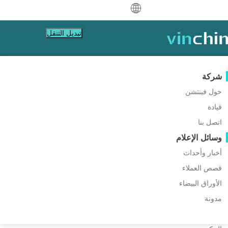
中文
تبديل التنقل
English
العربية
شركة
فيشيال
كن شريكًا
دليل الشراء
موارد الدعم
حماية البيانات
الرئيسية
VM Tips
Deutsch
VMware
حول فينتشن
قاعدة المعرفة
برنامج الشريك
تعلم كيفية الشراء
النسخ الاحتياطي والاستعادة
ما هو HA vSphere وكيفية
قيادة
Hyper-V
كن شريكًا
سياسة الترخيص
كيفية الفيديوهات
النسخ الاحتياطي في الوقت الحقيقي
Français
تكوين.Cluster HA؟
ابحث عن شريك
اتصل بنا
Proxmox
أسئلة متكررة
مركز المساعدة
الحماية المستمرة للبيانات
Español
اتصل
وسائل الإعلام
الأحداث المباشرة
XCP-ng
نسخة خارج الموقع
اعثر على شريك محلي
استمرارität الأعمال مهمة جدًا وبصفة الحل الرائد
Indonesia
بالفعل شريك؟
لتقنيات التشغيل الافتراضي، قدمت VMware خدمة
oVirt
الأرشفة
أخبار وأحداث
اطلب عرض سعر
ندوات عبر الإنترنت
التواصل مع
vSphere HA لتتمكن من ضمان سير العمل بدون
قصص العملاء
تنظيم الوظائف
العرض المباشر
H3C CAS/UIS
تسجيل الدخول إلى بوابة الشركاء
Italiano
تحميل
الدعم
تسجيل الدخول
توقف بكل سهولة.
قصص العملاء
حركة عبء العمل
ZStack
الأوراق البيضاء
المبيعات
تحميل مجاني
日本語
مدونة
ترحيل V2V
Sangfor HCI
الخدمات التكنولوجية
للأجهزة الافتراضية، وأنظمة التشغيل، وقواعد البيانات،
한국어
تعليم
ترحيل P2V
OpenStack
والملفات، وNAS، إلخ.