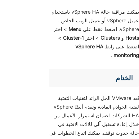
يمكنك مراقبة حالة vSphere HA باستخدام
عميل vSphere أو عميل الويب الخاص بـ
vSphere. اضغط فقط على
Menu
> اختر
Hosts
و
Clusters
> اختر
Cluster-1
>
اضغط على رابط
vSphere HA
.
monitoring
الختام
تُعد VMware الحل الرائد لتقنيات التفتية
لفتية الخوادم المادية وتقدم أيضًا vSphere
HA للشركات لضمان استمرار الأعمال من
خلال إعادة تشغيل آلي للآلات الافتية في
حالة حدوث توقف. يمكنك اتباع الخطوات في