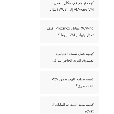
كيف تهاجر في مكان العمل
VMware VM إلى AWS (مثال
EC2) ؟
XCP-ng مقابل Proxmox: كيف
تختار وتهاجر VM بينهما ؟
كيفية عمل نسخة احتياطية
لصندوق البريد الخاص بك في
Office 365 بـ طريقتين؟
كيفية تحقيق الهجرة من V2V
بثلاث طرق؟
كيفية تنفيذ استعادة البيانات لـ
oVirt؟