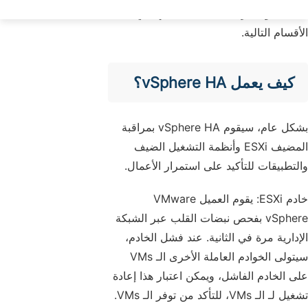
الأعمال وستعرف كيفية استخدامها في
الأقسام التالية.
كيف يعمل vSphere HA؟
بشكل عام، سيقوم vSphere HA بمراقبة
المضيف ESXi وأنظمة التشغيل الضيف
والتطبيقات للتأكيد على استمرار الأعمال.
خادم ESXi: يقوم العميل VMware
vSphere بفحص نبضات القلب عبر الشبكة
الإدارية مرة في الثانية. عند فشل الخادم،
سيتولى الخوادم العاملة الأخرى الـ VMs
على الخادم الفاشل، ويمكن اعتبار هذا إعادة
تشغيل لـ الـ VMs، للتأكد من توفر الـ VMs.