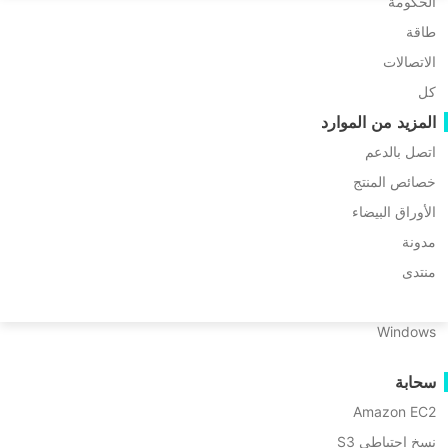
ترحيل P2P
الحكومة
Huawei FusionCompute
Nederlands
طاقة
ترحيل C2C
Red Hat Virtualization
Updated by
محمد
on 2024/08/05
Polski
ترحيل C2V
الاتصالات
Oracle OLVM
Português
كل
ترحيل P2C
XenServer/Citrix Hypervisor
المزيد من الموارد
القدرة على الاستعادة
KayGrid
ไทย
اتصل بالدعم
InCloud Sphere
التحقق من استعادة الجهاز الظاهري
فهرس
Türkçe
Arcfra
خصائص المنتج
التحقق من استعادة نظام التشغيل
المحتويات
Tiếng Việt
الأوراق البيضاء
FusionOne Compute
أمان البيانات
ما
مدونة
NexaVM
هو
فحص البرمجيات الخبيثة
هل تبحث
الخادم الفعلي
منتدى
الـ
عن حل
حماية ضد البرامج الخبيثة
vSphere
Linux
High
احتياطي
حالات الاستخدام
Windows
Availability?
قوي VM ؟
الملفات الضخمة
↘ Download
كيف
حاول
سحابة
نقاط نهاية هائلة
يعمل
Vinchin
vSphere
Free Trial
Amazon EC2
النسخ الاحتياطي إلى السحابة
HA؟
Backup &
امتثال GDPR
نسخ احتياطي S3