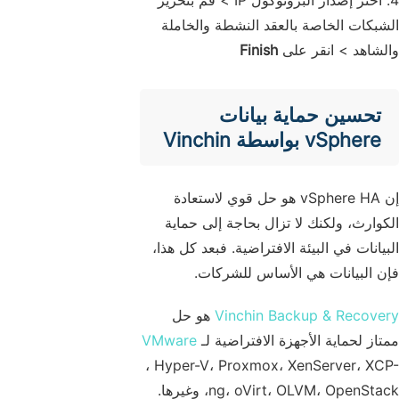
4. اختر إصدار البروتوكول IP > قم بتحرير
الشبكات الخاصة بالعقد النشطة والخاملة
والشاهد > انقر على
Finish
تحسين حماية بيانات
vSphere بواسطة Vinchin
إن vSphere HA هو حل قوي لاستعادة
الكوارث، ولكنك لا تزال بحاجة إلى حماية
البيانات في البيئة الافتراضية. فبعد كل هذا،
فإن البيانات هي الأساس للشركات.
Vinchin Backup & Recovery
هو حل
ممتاز لحماية الأجهزة الافتراضية لـ
VMware
، Hyper-V، Proxmox، XenServer، XCP-
ng، oVirt، OLVM، OpenStack، وغيرها.