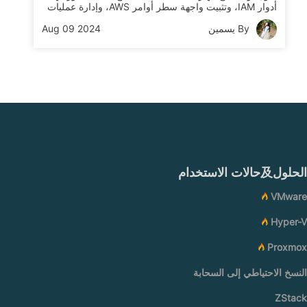
أدوار IAM، وتثبيت واجهة سطر أوامر AWS، وإدارة عمليات
البيانات بين EC2 و S3 بكفاءة، مع ضمان إدارة موارد
By يسمين
Aug 09 2024
السحابة بطريقة آمنة وكفؤة.
الحلول及حالات الاستخدام
VMware
Hyper-V
Proxmox
النسخ الاحتياطي إلى السحابة
ZStack