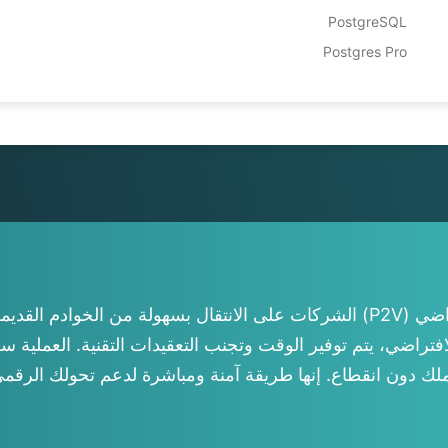
rlands
PostgreSQL
Polski
Postgres Pro
tuguês
ไทย
Türkçe
ng Việt
يساعد انتقال Vinchin من الخادم المادي إلى الافتراضي (P2V) الشركات على الانتق
تراضي، يتم توفير الوقت وتجنب التعقيدات التقنية. العملية 
لك دون انقطاع. إنها طريقة آمنة ومباشرة لدعم تحولك الرقمي