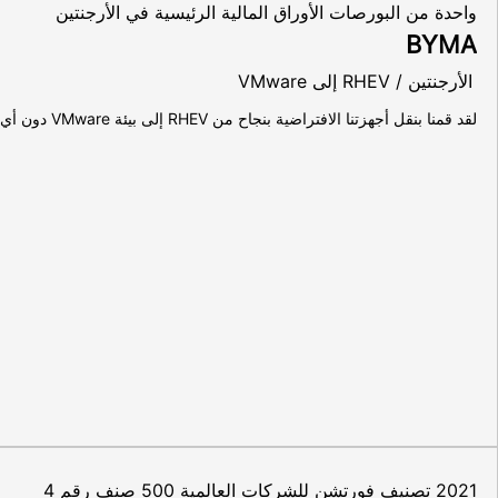
واحدة من البورصات الأوراق المالية الرئيسية في الأرجنتين
BYMA
الأرجنتين / RHEV إلى VMware
لقد قمنا بنقل أجهزتنا الافتراضية بنجاح من RHEV إلى بيئة VMware دون أي مشاكل وحتى دون الاتصال بـ Vinchin للحصول على الدعم لأن هذا البرنامج يعمل بشكل مثالي لذلك لا نحتاج إلى أي دعم للمضي قدمًا.
2021 تصنيف فورتشن للشركات العالمية 500 صنف رقم 4