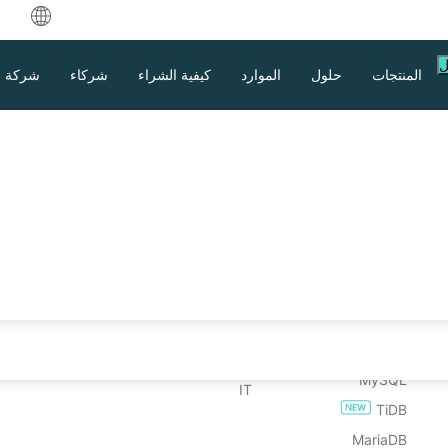
中文
ل
المنتجات
حلول
الموارد
كيفية الشراء
شركاء
شركة
English
العربية
 الموارد
على الاستعادة
مشاركة الملفات
الصناعات
حالات الاستخدام
تحميل
eutsch
عم
من استعادة الجهاز الظاهري
نسخة احتياطية للملفات
التعليم العالي
الملفات الضخمة
تجربة المؤسسة لمدة 60 يومًا
ركاء
 المادي إلى
نتج
نسخ احتياطي لـNAS
من استعادة نظام التشغيل
الرعاية الصحية
نقاط نهاية هائلة
إصدار مجاني لـ 3 أجهزة افتراضية (مدى الحياة)
ançais
بيضاء
Hadoop
الخدمات المالية
النسخ الاحتياطي إلى السحابة
spañol
بيانات
الحكومة
امتثال GDPR
قاعدة البيانات
رمجيات الخبيثة
onesia
التصنيع
عب
Oracle
 البرامج الخبيثة
طاقة
taliano
تحميل
الدعم
التواصل مع المبيعات
SQL Server
الاتصالات
日本語
MySQL
IT
TiDB
한국어
MariaDB