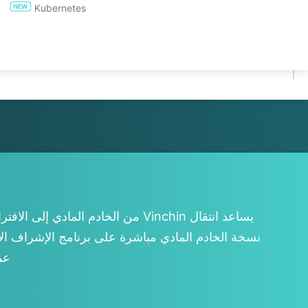
Kubernetes
تجربة مجانية لمدة 60 يومًا
* تجربة لمدة 60 يومًا (نسخة غير محدودة للمؤسسات)
* لا يلزم بطاقة ائتمانية
* يمكنك البدء في 10 دقائق
نسخة الخادم المادي مباشرة على برنامج الإشراف الاف
عم