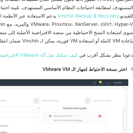
للفيديو.
Vinchin Backup & Recovery
يدعم الاستعادة عبر الأنظمة ا
سوى استعادة النسخ الاحتياطية من منصة الافتراضية الأصلية إلى منصة
بإعادة VM كاملة أو استعادة VM فورية، يمكن لـ Vinchin ضمان انتقال سلس.
دعونا ننظر بشكل أقرب في
كيف يمكنك نقل آلة VMware الافتراضية إلى Proxmox
1.
اختر نسخة الاحتياط لجهاز الـ VMware VM