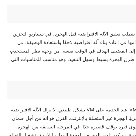
ي تتطلب تعليق الآلة الافتراضية قبل الهجرة. في سيناريو التخزين
 في إعادة بناء آلة افتراضية لاحقًا واستعادة الوظيفة. في
عاً إلى المضيف الهدف في الوقت نفسه. من وجهة نظر المستخدم،
ن طرق الهجرة بسيط وسهل التنفيذ، وهو مناسب للمناسبات التي
تُعرف الهجرة عبر الإنترنت أيضًا باسم الهجرة الحية، مما يعني ترحيل VM عند الخدمة على VM بشكل طبيعي. لا تزال الآلة الافتراضية
بًا الهجرة غير المتصلة بالإنترنت. الفرق هو أنه من أجل ضمان
س لديها سوى فترة توقف قصيرة جدًا. في المرحلة السابقة من الهجرة،
ة، سيكون لدى المضيف الوجهة الموارد اللازمة لتشغيل النظام.