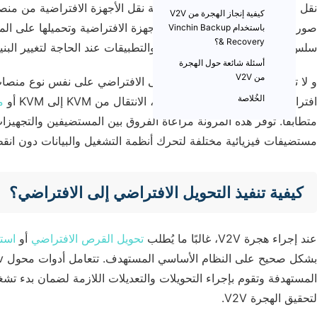
نقل الظاهري إلى الظاهري هو عملية نقل الأجهزة الافتراضية من منصة
كيفية إنجاز الهجرة من V2V
صور الأقراص، وإعدادات الشبكة للأجهزة الافتراضية وتحميلها على ال
باستخدام Vinchin Backup
& Recovery؟
سلس وترقيات للأجهزة الافتراضية والتطبيقات عند الحاجة لتغيير البنية
أسئلة شائعة حول الهجرة
من V2V
و لا تقتصر الهجرة من الافتراضي إلى الافتراضي على نفس نوع منصات 
الخُلاصة
افتراضية مختلفة. على سبيل المثال، الانتقال من KVM إلى KVM أو
من e
مستضيفات فيزيائية مختلفة لتحرك أنظمة التشغيل والبيانات دون انقط
كيفية تنفيذ التحويل الافتراضي إلى الافتراضي؟
عند إجراء هجرة V2V، غالبًا ما يُطلب
تحويل القرص الافتراضي
أو
استخ
لتحقيق الهجرة V2V.