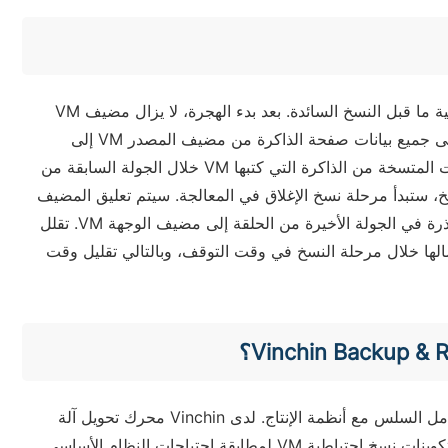
بالنسبة لترحيل حالة ذاكرة VM، يعتمد كل من XEN و KVM استراتيجية ما قبل النسخ السائدة. بعد بدء الهجرة، لا يزال مضيف VM
المصدر يعمل، بينما يتم تعطيل مضيف الوجهة VM. ترسل الحلقة الأولى جميع بيانات صفحة الذاكرة من مضيف المصدر VM إلى
مضيف الوجهة VM، وترسل كل جولة لاحقة من الحلقة لاحقًا الصفحات المتسخة من الذاكرة التي كتبها VM خلال الجولة السابقة من
خ، ستبدأ مرحلة نسخ الإغلاق في المعالجة. سيتم تعليق المضيف
المصدر وعدم إنتاج المزيد من تحديثات الذاكرة. يتم نقل الصفحات القذرة في الجولة الأخيرة من الحلقة إلى مضيف الوجهة VM. تقلل
الها خلال مرحلة النسخ في وقت التوقف، وبالتالي تقليل وقت
للتكامل السلس مع أنظمة الإنتاج. لدى Vinchin محرك تحويل آلة
افتراضي (VMCE) مطور ذاتيًا يحول بشكل فعال تنسيقات الملفات وتكوينات نسخ احتياطية VM لمطابقة احتياجات النظام الأساسي