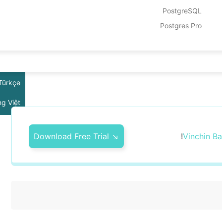
rlands
PostgreSQL
Polski
Postgres Pro
tuguês
ไทย
Türkçe
ng Việt
↘ Download Free Trial
!
Vinchin B