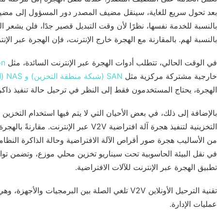
بعد تحول سريع للغاية، سينقل مضيف المصدر دور المسؤول إلى مضي
بالنسبة للخدمة نفسها، نظرًا لأن وقت التبديل قصير جدًا، فلن يشعر 
بالنسبة لهم. بالمقارنة مع الهجرة خارج الإنترنت، فإن الهجرة عبر الإ
في الوقت الحالي، تتطلب أدوات الهجرة عبر الإنترنت السائدة، مثل
ion
خارجية مشتركة مركزية مثل
SAN (شبكة منطقة التخزين) و NAS (التخزين المرتبط بالشبكة)
الهجرة، يحتاج المستخدمون فقط إلى النظر في ترحيل حالة تنفيذ ذاك
بالإضافة إلى ذلك، في بعض الأحيان التي لا يتم فيها استخدام التخزين 
التخزينية لتنفيذ هجرة آلة افتراضية V2V عب
من الأساليب هجرة صور أقراص الآلة الافتراضية وحالة الذاكرة النظامي
في نقل البيئة الحاسوبية تحت سيناريو تخزين محلي موزع، وتضمن توا
تطبيق الهجرة عبر الإنترنت للآلات الافتراضية.
تقنية الترحيل الأونلاين V2V تلغي الصلة بين البرمجي
عمليات الإدارة.