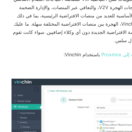
المستهدف لمطابقة احتياجات النظام الأساسي المستهدف. تلبية احتياجات الهجرة V2V، والتعافي عبر المنصات، والإدارة الضخمة
لأساسية للعديد من منصات الافتراضية الرئيسية، بما في ذلك
VMware، Proxmox، XenServer، oVirt، Hyper-V والمزيد. مع Vinchin، الهجرة بين منصات الافتراضية المختلفة سهلة. ما عليك
 الافتراضية الجديدة دون أي وكلاء إضافيين. سواء كانت تقوم
باستخدام Vinchin: