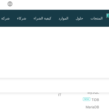
中文
ل
المنتجات
حلول
الموارد
كيفية الشراء
شركاء
شركة
English
العربية
 الموارد
على الاستعادة
مشاركة الملفات
الصناعات
حالات الاستخدام
تحميل
eutsch
عم
من استعادة الجهاز الظاهري
نسخة احتياطية للملفات
التعليم العالي
الملفات الضخمة
تجربة المؤسسة لمدة 60 يومًا
ركاء
رق؟
نتج
نسخ احتياطي لـNAS
من استعادة نظام التشغيل
الرعاية الصحية
نقاط نهاية هائلة
إصدار مجاني لـ 3 أجهزة افتراضية (مدى الحياة)
ançais
بيضاء
Hadoop
الخدمات المالية
النسخ الاحتياطي إلى السحابة
spañol
بيانات
بين المنصات. تتضمن الأساليب الهجرة خارج الخدمة،
الحكومة
امتثال GDPR
قاعدة البيانات
رمجيات الخبيثة
هجرات الناجحة السير العادي للعمليات وتوافق
onesia
التصنيع
.
Oracle
 البرامج الخبيثة
طاقة
taliano
تحميل
الدعم
التواصل مع المبيعات
SQL Server
الاتصالات
日本語
MySQL
IT
لبيانات،
TiDB
한국어
MariaDB