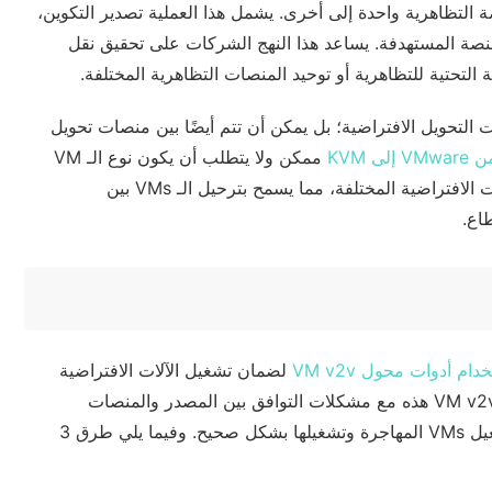
 التظاهرية واحدة إلى أخرى. يشمل هذا العملية تصدير التكوين،
منصة المستهدفة. يساعد هذا النهج الشركات على تحقيق نقل
 التحتية للتظاهرية أو توحيد المنصات التظاهرية المختلفة.
التحويل الافتراضية؛ بل يمكن أن تتم أيضًا بين منصات تحويل
VMwar إلى KVM
ممكن ولا يتطلب أن يكون نوع الـ VM
متطابقًا. توفر هذه المرونة مراعاة الفروق بين المستضيفين والتجهيزات الافتراضية المختلفة، مما يسمح بترحيل الـ VMs بين
اع.
دام أدوات محول VM v2v
لضمان تشغيل الآلات الافتراضية
بشكل صحيح على النظام الأساسي المستهدف. تتعامل أدوات محول VM v2v هذه مع مشكلات التوافق بين المصدر والمنصات
المستهدفة وتقوم بإجراء التحويلات والتعديلات اللازمة لضمان بدء تشغيل VMs المهاجرة وتشغيلها بشكل صحيح. وفيما يلي طرق 3