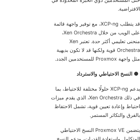
حتى المستخدمين ذوي الخبرة المحدودة في
الافتراضية.
قد يتطلب XCP-ng، مع توفير واجهة قائمة
على الويب من خلال Xen Orchestra،
منحنى تعليمي أكثر حدة. تعتبر Xen
Orchestra قوية ولكنها قد لا تكون بديهية
مثل واجهة Proxmox للمستخدمين الجدد.
●
النسخ الاحتياطي والاسترداد
يدعم XCP-ng حلولًا مختلفة للاحتياط، بما
في ذلك Xen Orchestra، الذي يقدم ميزات
احتياط وإعادة تعيين قوية، تشمل الاحتفاظ
بالفرق والتكاثر المستمر.
يتضمن Proxmox VE النسخ الاحتياطي
المتكامل واستعادة القدرات، ودعم النسخ