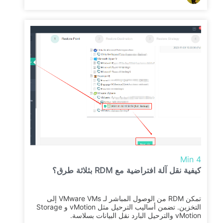
4 Min
كيفية نقل آلة افتراضية مع RDM بثلاثة طرق؟
تمكن RDM من الوصول المباشر لـ VMware VMs إلى
التخزين. تضمن أساليب الترحيل مثل vMotion و Storage
vMotion والترحيل البارد نقل البيانات بسلاسة.