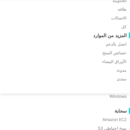
ترحيل P2P
الحكومة
Huawei FusionCompute
Nederlands
طاقة
ترحيل C2C
Red Hat Virtualization
Updated by
يسمين
on 2024/08/15
Polski
ترحيل C2V
الاتصالات
Oracle OLVM
Português
كل
ترحيل P2C
XenServer/Citrix Hypervisor
المزيد من الموارد
القدرة على الاستعادة
KayGrid
ไทย
اتصل بالدعم
InCloud Sphere
التحقق من استعادة الجهاز الظاهري
فهرس
Türkçe
Arcfra
خصائص المنتج
التحقق من استعادة نظام التشغيل
المحتويات
Tiếng Việt
الأوراق البيضاء
FusionOne Compute
أمان البيانات
نظرة
مدونة
NexaVM
عامة
فحص البرمجيات الخبيثة
هل تبحث
الخادم الفعلي
منتدى
على
عن حل
حماية ضد البرامج الخبيثة
XCP-
Linux
ng
سهل
حالات الاستخدام
Windows
نظرة
لهجرة VM
الملفات الضخمة
↘ Download
عامة
؟ حاول
سحابة
نقاط نهاية هائلة
حول
Vinchin
Proxmox
Free Trial
Amazon EC2
النسخ الاحتياطي إلى السحابة
Backup &
جدول
امتثال GDPR
نسخ احتياطي S3