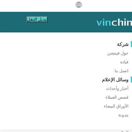
中文
تبديل التنقل
English
العربية
شركة
فيشيال
كن شريكًا
دليل الشراء
موارد الدعم
حماية البيانات
الرئيسية
VM Migration
Deutsch
VMware
حول فينتشن
قاعدة المعرفة
برنامج الشريك
تعلم كيفية الشراء
النسخ الاحتياطي والاستعادة
XCP-ng مقابل Proxmox: كيف
قيادة
Hyper-V
كن شريكًا
سياسة الترخيص
كيفية الفيديوهات
النسخ الاحتياطي في الوقت الحقيقي
Français
تختار وتهاجر VM بينهما ؟
ابحث عن شريك
اتصل بنا
Proxmox
أسئلة متكررة
مركز المساعدة
الحماية المستمرة للبيانات
Español
اتصل
وسائل الإعلام
الأحداث المباشرة
XCP-ng
نسخة خارج الموقع
اعثر على شريك محلي
كلا من XCP-ng و Proxmox يقدمان قدرات
Indonesia
بالفعل شريك؟
افتراضية قوية بينما يحافظان على التزام قوي بالمبادئ
oVirt
الأرشفة
أخبار وأحداث
اطلب عرض سعر
ندوات عبر الإنترنت
التواصل مع
المفتوحة المصدر. تهدف هذه المقالة إلى تقديم مقارنة
قصص العملاء
تنظيم الوظائف
العرض المباشر
H3C CAS/UIS
تسجيل الدخول إلى بوابة الشركاء
Italiano
تحميل
الدعم
تسجيل الدخول
شاملة بين этين المنصتين.
قصص العملاء
حركة عبء العمل
ZStack
الأوراق البيضاء
المبيعات
تحميل مجاني
日本語
مدونة
ترحيل V2V
Sangfor HCI
الخدمات التكنولوجية
للأجهزة الافتراضية، وأنظمة التشغيل، وقواعد البيانات،
한국어
تعليم
ترحيل P2V
OpenStack
والملفات، وNAS، إلخ.