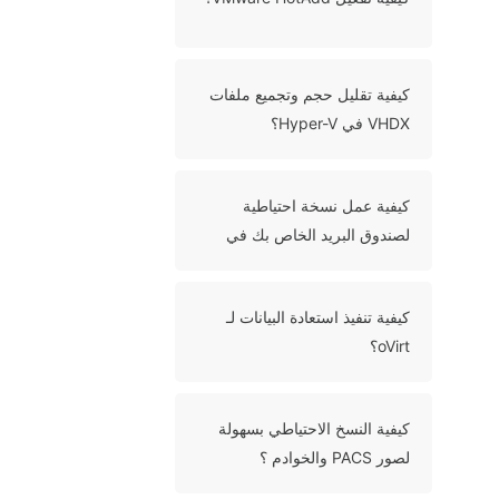
كيفية تقليل حجم وتجميع ملفات
VHDX في Hyper-V؟
كيفية عمل نسخة احتياطية
لصندوق البريد الخاص بك في
Office 365 بـ طريقتين؟
كيفية تنفيذ استعادة البيانات لـ
oVirt؟
كيفية النسخ الاحتياطي بسهولة
لصور PACS والخوادم ؟