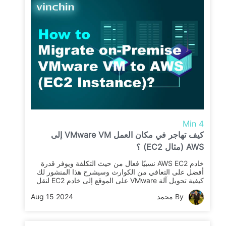
4 Min
كيف تهاجر في مكان العمل VMware VM إلى
AWS (مثال EC2) ؟
خادم AWS EC2 نسبيًا فعال من حيث التكلفة ويوفر قدرة
أفضل على التعافي من الكوارث وسيشرح هذا المنشور لك
كيفية تحويل آلة VMware على الموقع إلى خادم EC2 لنقل
التطبيقات من VMware إلى AWS.
By محمد
Aug 15 2024