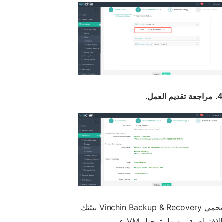
4. مراجعة تقديم العمل.
يحمي Vinchin Backup & Recovery بيئتك
الافتراضية ويسهل ترحيل VM عبر