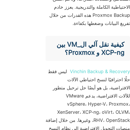
الاحتياطية الكاملة والتدريجية. يعزز خادم
Proxmox Backup هذه القدرات من خلال
تفريغ البيانات وضغطها بكفاءة.
كيفية نقل آلي ال_VM بين
XCP-ng و Proxmox؟
Vinchin Backup & Recovery
ليس فقط
حلًا احترافيًا لنسخ احتياطي الآلات
الافتراضية، بل هو أيضًا حل ترحيل متطور
للآلات الافتراضية، يدعم VMware
vSphere، Hyper-V، Proxmox،
XenServer، XCP-ng، oVirt، OLVM،
RHV، OpenStack، وغيرها. من خلال إضافة
منصات التحويل الافتراضية إلى نظام النسخ