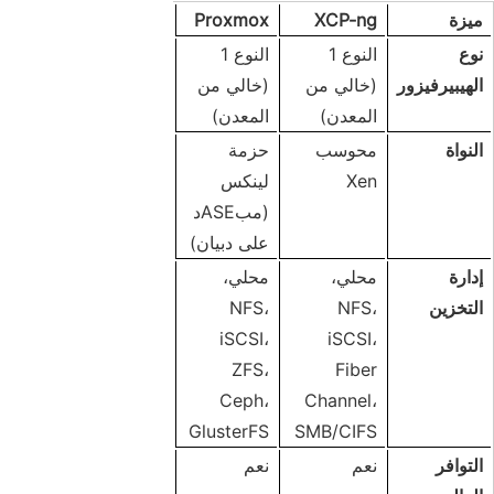
ميزة
XCP-ng
Proxmox
نوع
النوع 1
النوع 1
الهيبيرفيزور
(خالي من
(خالي من
المعدن)
المعدن)
النواة
محوسب
حزمة
Xen
لينكس
(مبASEد
على دبيان)
إدارة
محلي،
محلي،
التخزين
NFS،
NFS،
iSCSI،
iSCSI،
ZFS،
Fiber
Ceph،
Channel،
GlusterFS
SMB/CIFS
التوافر
نعم
نعم