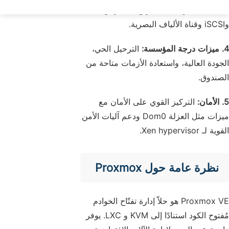
متعددة بما في ذلك التخزين المحلي وNFS
وiSCSI وقناة الألياف البصرية.
4. ميزات درجة المؤسسة:
الترحيل الحي،
الجودة العالية، واستعادة الأزمات متاحة من
الصندوق.
5. الأمان:
التركيز القوي على الأمان مع
ميزات مثل العزلة Dom0 ودعم آليات الأمن
القوية لـ Xen hypervisor.
نظرة عامة حول Proxmox
Proxmox VE هو حلاّ إدارة تفتّاح الخوادم
مُفتوح الكود استنادًا إلى KVM و LXC. يوفر