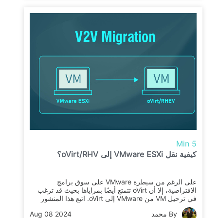
5 Min
كيفية نقل VMware ESXi إلى oVirt/RHV؟
على الرغم من سيطرة VMware على سوق برامج
الافتراضية، إلا أن oVirt تتمتع أيضًا بمزاياها بحيث قد ترغب
في ترحيل VM من VMware إلى oVirt. اتبع هذا المنشور
لأداء هجرة VM سلسة.
By محمد
Aug 08 2024