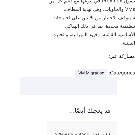
تتفوق Proxmox في تنوعها مع دعم كل من
VMs والحاويات. وفي نهاية المطاف،
سيتوقف الاختيار بين الاثنين على احتياجات
تنظيمية محددة، بما في ذلك الهياكل
الأساسية القائمة، وقيود الميزانية، والخبرة
التقنية.
مشاركة عبر:
Categories:
VM Migration
قد يعجبك أيضًا...
كيفية تفعيل VMware HotAdd؟