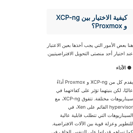
كيفية الاختيار بين XCP-ng
و Proxmox؟
هنا بعض الأمور التي يجب أخذها بعين الاعتبار
عند اختيار أحد منصتى التحويل الافتراضيتيين.
● الأداء
يقدم كل من XCP-ng و Proxmox أداءً
عاليًا، لكن بنيتهما تؤثر على كفاءتهما في
سيناريوهات مختلفة. تتفوق XCP-ng، مع
hypervisor القائم على Xen، في
السيناريوهات التي تتطلب قابلية عالية
للتطوير وعزلة قوية بين الآلات الافتراضية.
كما تساهم قدراتها على التنفس الجاف في