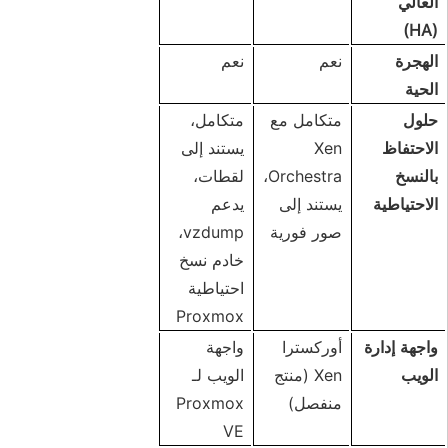
العالي
(HA)
الهجرة
نعم
نعم
الحية
حلول
متكامل مع
متكامل،
الاحتفاظ
Xen
يستند إلى
بالنسخ
Orchestra،
لقطات،
الاحتياطية
يستند إلى
يدعم
صور فورية
vzdump،
خادم نسخ
احتياطية
Proxmox
واجهة إدارة
أوركسترا
واجهة
الويب
Xen (منتج
الويب لـ
منفصل)
Proxmox
VE