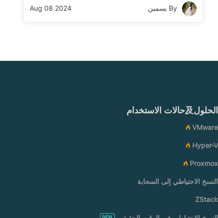
By يسمين
Aug 08 2024
الحلول及حالات الاستخدام
VMware
Hyper-V
Proxmox
النسخ الاحتياطي إلى السحابة
ZStack
النسخ الاحتياطي في الوقت الحقيقي