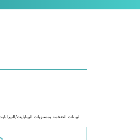
البيانات الضخمة بمستويات البيتابايت/التيرا