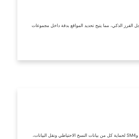
جل الفرز الذكي، مما يتيح تحديد المواقع بدقة داخل مجموعات
يدعم أمانًا شاملاً للبيانات مع مصادقة كيربيروس، وخدمات SSL، وضوابط وصول داخلية صارمة لسلامة التشغيل. كما يستخدم النظام تشفير AES-256 وSM4 لحماية كل من بيانات النسخ الاحتياطي ونقل البيانات،