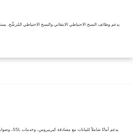
يدعم وظائف النسخ الاحتياطي الانتقائي والنسخ الاحتياطي المُرشَّح. ي