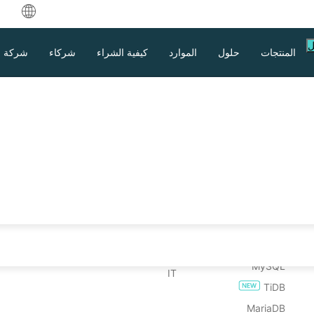
中文
ل
المنتجات
حلول
الموارد
كيفية الشراء
شركاء
شركة
English
العربية
 الموارد
على الاستعادة
مشاركة الملفات
الصناعات
حالات الاستخدام
تحميل
eutsch
عم
من استعادة الجهاز الظاهري
نسخة احتياطية للملفات
التعليم العالي
الملفات الضخمة
تجربة المؤسسة لمدة 60 يومًا
ركاء
لهادروك السهل مع
نتج
نسخ احتياطي لـNAS
من استعادة نظام التشغيل
الرعاية الصحية
نقاط نهاية هائلة
إصدار مجاني لـ 3 أجهزة افتراضية (مدى الحياة)
ançais
بيضاء
Hadoop
الخدمات المالية
النسخ الاحتياطي إلى السحابة
spañol
بيانات
الحكومة
امتثال GDPR
قاعدة البيانات
رمجيات الخبيثة
onesia
التصنيع
Oracle
 البرامج الخبيثة
طاقة
taliano
تحميل
الدعم
التواصل مع المبيعات
SQL Server
الاتصالات
日本語
MySQL
IT
TiDB
한국어
MariaDB