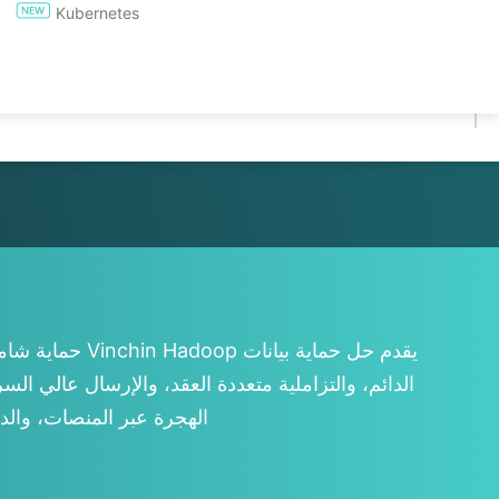
Kubernetes
تجربة مجانية لمدة 60 يومًا
* تجربة لمدة 60 يومًا (نسخة غير محدودة للمؤسسات)
* لا يلزم بطاقة ائتمانية
* يمكنك البدء في 10 دقائق
يقدم حل حماية
الهجرة عبر المنصات، والدف