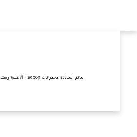
يدعم استعادة مجموعات Hadoop الأصلية ويمتد ليشمل بيئات متنوعة بما في ذلك NAS وعملاء الملفات والتخزين الكائن. يتيح نقل البيانات واستعادتها بسلاسة عبر منصات وأجهزة متعددة.