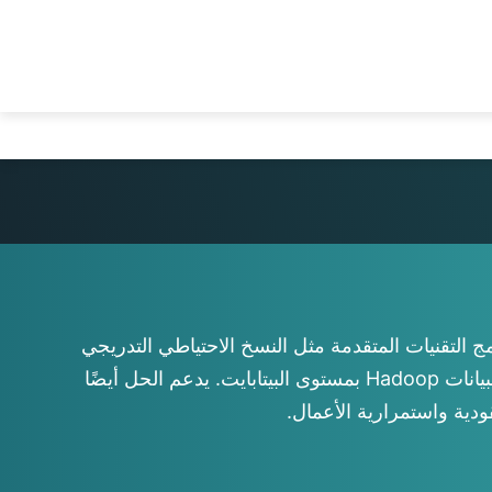
Nede
Por
Tiế
ة. من خلال دمج التقنيات المتقدمة مثل النسخ الاحتياطي التدريجي
الدائم، والتزاملية متعددة العقد، والإرسال عالي السرعة، والتشفير، فإنه يتيح نسخًا احتياطيًا فعالاً واستعادة سريعة لبيانات Hadoop بمستوى البيتابايت. يدعم الحل أيضًا
ودية واستمرارية الأعمال.