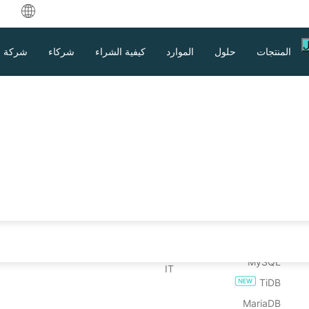
中文
ل
المنتجات
حلول
الموارد
كيفية الشراء
شركاء
شركة
English
العربية
 الموارد
على الاستعادة
مشاركة الملفات
الصناعات
حالات الاستخدام
تحميل
eutsch
عم
من استعادة الجهاز الظاهري
نسخة احتياطية للملفات
التعليم العالي
الملفات الضخمة
تجربة المؤسسة لمدة 60 يومًا
ياطي واستعادة النظام
ركاء
نتج
نسخ احتياطي لـNAS
من استعادة نظام التشغيل
الرعاية الصحية
نقاط نهاية هائلة
إصدار مجاني لـ 3 أجهزة افتراضية (مدى الحياة)
ançais
بكي الخاص بك
بيضاء
Hadoop
الخدمات المالية
النسخ الاحتياطي إلى السحابة
spañol
بيانات
الحكومة
امتثال GDPR
قاعدة البيانات
رمجيات الخبيثة
onesia
التصنيع
Oracle
 البرامج الخبيثة
طاقة
taliano
تحميل
الدعم
التواصل مع المبيعات
كلفة.
SQL Server
الاتصالات
日本語
MySQL
IT
TiDB
한국어
MariaDB