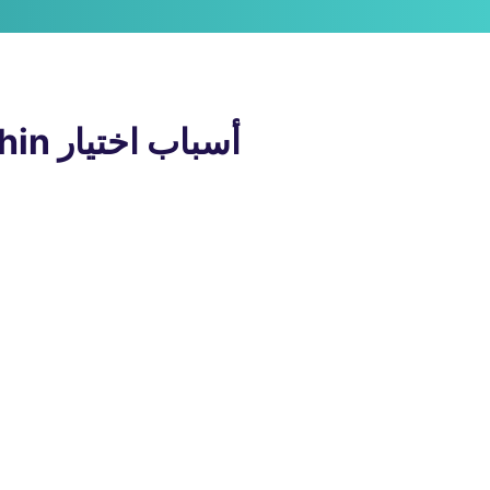
أسباب اختيار Vinchin لنسخ احتياطي لنظام التخزين المرفق (NAS)