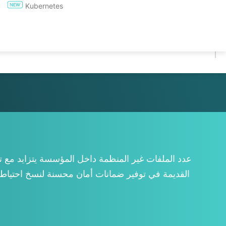
Kubernetes
تجربة مجانية لمدة 60 يومًا
* تجربة لمدة 60 يومًا (نسخة غير محدودة للمؤسسات)
* لا يلزم بطاقة ائتمانية
* يمكنك البدء في 10 دقائق
عدد الملفات غير المنظمة داخل المؤسسة يتزايد مع توس