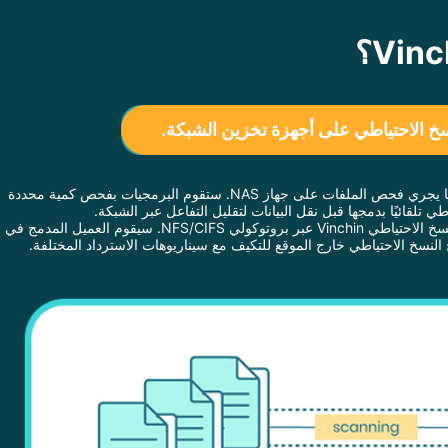
خ الاحتياطي على أجهزة تخزين الشبكة.
Vinchin Backup & Recovery تطبّق نموذج المُنتَج والمُستَهلِك على نسخ الاحتياطي لـ NAS لتحسين كفاءة النسخ الاحتياطي: نقل بيانات النسخ الاحتياطي بينما يجري فحص الملفات على جهاز NAS. ستقوم البرمجيات بفحص كمية محددة
عندما يبدأ عمل نسخ احتياطي على جهاز NAS في Vinchin Backup & Recovery، سيتم تركيب الملفات والمجلدات على جهاز NAS المستهدف على خادم النسخ الاحتياطي Vinchin عبر بروتوكولي NFS/CIFS. سيقوم العميل المدمج في