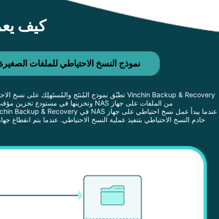
كيف يعمل ح
نموذج النسخ الاحتياطي للملفات الصغير
من الملفات على جهاز NAS وتخزينها في مستودع تخزين مؤقت للنقل. بالنسبة للملفات الصغيرة ذات الحجم الكبير، ستقوم نظام النسخ الاحتياطي تلقائيًا بدمجها قبل نقل البيانات لتقليل التفاعل عبر الشبكة.
خادم النسخ الاحتياطي بتنفيذ عملية النسخ الاحتياطي. عندما يتم انقطاع جهاز NAS في بيئة الإنتاج، يمكن استخدام النسخ الاحتياطية المحلية للNAS أو نسخ النسخ الاحتياطي خارج الموقع للتكيف مع سيناريوهات الاسترداد المخت