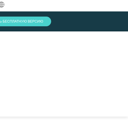
中文
ТЬ БЕСПЛАТНУЮ ВЕРСИЮ
English
العربية
Deutsch
Français
Español
Indonesia
Italiano
Войти
日本語
한국어