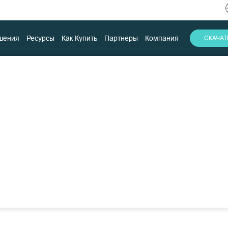
шения
Ресурсы
Как Купить
Партнеры
Компания
СКАЧА
шение для
ования zVirt от
Скачать
Поддержка
Контакты
ичный.
УЮ ВЕРСИЮ