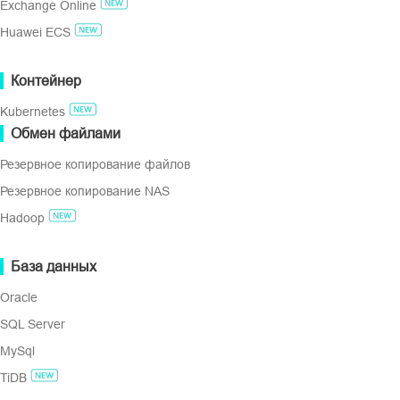
Exchange Online
данных ВМ на zVirt
Резервное копирование в облако
Huawei ECS
стабильность критич
Соответствие GDPR
Контейнер
ПОПРОБУЙТЕ БЕСПЛАТНО
Kubernetes
Обмен файлами
Преимущества 
Бесплатная версия для предприятий
Резервное копирование файлов
пробный период 60 дней
Резервное копирование NAS
Hadoop
База данных
Oracle
Автоматизация резервного копирова
SQL Server
MySql
Автоматически копировать ВМ по индивидуал
TiDB