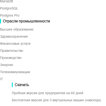
MariaDB
PostgreSQL
Postgres Pro
Отрасли промышленности
Резервное копировани
Высшее образование
Прямая передача данных через SAN без пот
Здравоохранение
Финансовые услуги
Правительство
Производство
Энергия
Мгновен
Телекоммуникации
Сократить RTO до
IT
Скачать
Пробная версия для предприятия на 60 дней
Бесплатная версия для 3 виртуальных машин (навсегда)