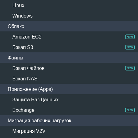
Exchange Online
Linux
Резервное копирование в облако
Huawei ECS
Соответствие GDPR
Windows
Облако
Контейнер
Amazon EC2
ПОПРОБУЙТЕ БЕСПЛАТНО
Kubernetes
Обмен файлами
Бэкап S3
Бесплатная версия для предприятий
Резервное копирование файлов
Файлы
пробный период 60 дней
Резервное копирование NAS
Бэкап Файлов
Hadoop
Бэкап NAS
Приложение (Apps)
База данных
Защита Баз Данных
Oracle
Я согласен(а) с
Политикой конфиденциальности
и
EULA
*
Exchange
SQL Server
Я хочу создать
аккаунт Vinchin
Миграция рабочих нагрузок
MySql
TiDB
Миграция V2V