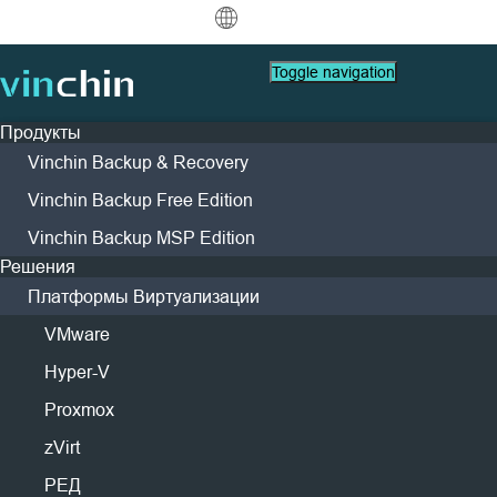
中文
Toggle navigation
English
Продукты
العربية
Vinchin Backup & Recovery
Защита данных
Виртуальный
Ресурсы поддержки
Руководство по Покупке
Стать Партнером
Компания
Deutsch
Резервное копирование
Vinchin Backup Free Edition
VMware
FAQs
Как Купить
Стать Партнером
О Vinchin
и восстановление
Начните 60-дневную бесплатную
Найти Партнера
Vinchin Backup MSP Edition
Hyper-V
How To Видео
Политики Лицензии
Лидерство
Français
Мгновенная репликация
Контакт
пробную версию уже сегодня!
Решения
Найти Локального Партнера
Proxmox
Центр помощи
Контакты
Непрерывная защита данных
Español
Доступ к Порталу Партнеров
Платформы Виртуализации
Живые Мероприятия
СМИ
Запросить Цену
XCP-ng
Удаленная копия
Indonesia
VMware
Партнерский Портал
Вебинары
Новости & Мероприятия
oVirt
Архивирование
Живой Демо
Кейсы Клиентов
H3C CAS/UIS
Hyper-V
Italiano
Скачать
Поддержка
Контакты
Войти
Оркестрация заданий
Кейсы Клиентов
Блог
ZStack
Proxmox
日本語
Миграция бизнеса
IT Услуги
Sangfor HCI
zVirt
한국어
Миграция V2V
Образование
OpenStack
РЕД