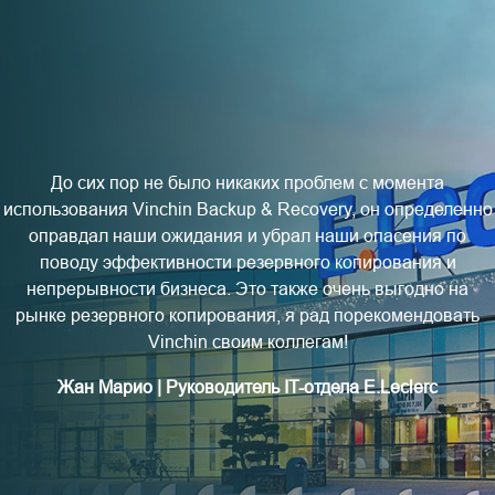
До сих пор не было никаких проблем с момента
использования Vinchin Backup & Recovery, он определенно
оправдал наши ожидания и убрал наши опасения по
поводу эффективности резервного копирования и
непрерывности бизнеса. Это также очень выгодно на
рынке резервного копирования, я рад порекомендовать
Vinchin своим коллегам!
Жан Марио | Руководитель IT-отдела E.Leclerc