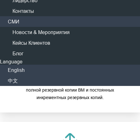
Лидерство
Контакты
СМИ
Новости & Мероприятия
Кейсы Клиентов
Бессрочное инкрементное резервное
Блог
копирование
Language
English
Значительно экономьте время резервного копирования
中文
и места в хранилище с помощью одной начальной
полной резервной копии ВМ и постоянных
инкрементных резервных копий.