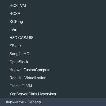
Миграция P2V
Производство
Huawei FusionCompute
Nederlands
Загрузите полную пробную версию
HOSTVM
Миграция P2P
Энергетика
Простое в использовании, надежное и доступное решение для
Red Hat Virtualization
Polski
ROSA
Миграция C2C
резервного копирования ВМ для более чем 10 гипервизоров,
Телеком
Oracle OLVM
включая VMware, Hyper-V, XenServer /XCP-ng, RHV/ oVirt , Oracle
Миграция C2V
Português
XCP-ng
Все
XenServer/Citrix Hypervisor
OLVM, Sangfor HCI и другие.
Миграция P2C
Другие Ресурсы
oVirt
zVirt
ไทย
* Доступны все расширенные функции
Связаться с Поддержкой
РЕД
H3C CAS/UIS
* Централизованная веб-консоль
Восстановимость
Türkçe
Блог
ROSA
* Защита виртуальных машин без ограничений
ZStack
Проверка восстановления ВМ
Tiếng Việt
Форум
HOSTVM
Проверка восстановления ОС
Sangfor HCI
Физический сервер
OpenStack
Отправьте форму, чтобы получить
ссылку на загрузку
и
Безопасность данных
Linux
Huawei FusionCompute
лицензионный ключ
, и через 10 минут начнется полная защита
Проверка на вредоносное ПО
Windows
данных. (Убедитесь, что ваш корпоратный адрес электронной
Red Hat Virtualization
Защита от программ-вымогателей
почты указан правильно, ссылка для скачивания и лицензионный
Облака
Oracle OLVM
ключ будут отправлены непосредственно на этот адрес)
Примеры использования
Amazon EC2
XenServer/Citrix Hypervisor
Массивные файлы
Резервное копирование S3
Физический Сервер
Массивные конечные точки