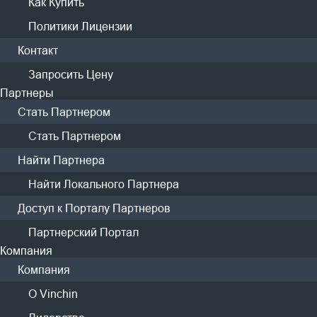
резервного копирования
Как Купить
Политики Лицензии
С помощью единой веб-консоли управления,
Контакт
предоставляемой Vinchin Backup & Recovery, вы
Запросить Цену
можете с легкостью защищать массивные виртуальные
Партнеры
машины через единую панель, даже в гибридной
Стать Партнером
облачной среде.
Стать Партнером
Найти Партнера
Найти Локального Партнера
Доступ к Порталу Партнеров
Партнерский Портал
Компания
Ключевые особенности
Компания
О Vinchin