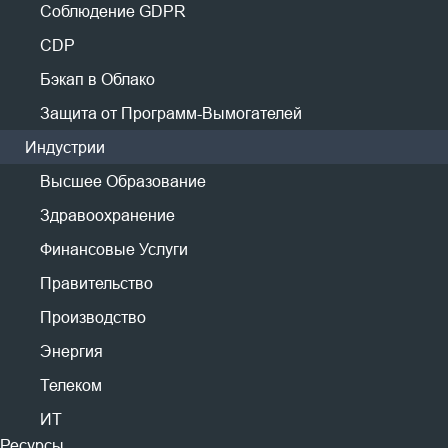
ПРЕДСТАВИТЬ
MariaDB
Соблюдение GDPR
PostgreSQL
CDP
Postgres Pro
Бэкап в Облако
Отрасли промышленности
Защита от Программ-Вымогателей
Высшее образование
Индустрии
Здравоохранение
Высшее Образование
Финансовые услуги
Правительство
Здравоохранение
Производство
Финансовые Услуги
Энергия
Правительство
Телекоммуникации
Производство
IT
Энергия
Скачать
Телеком
Пробная версия для предприятия на 60 дней
ИТ
Бесплатная версия для 3 виртуальных
машин (навсегда)
Ресурсы