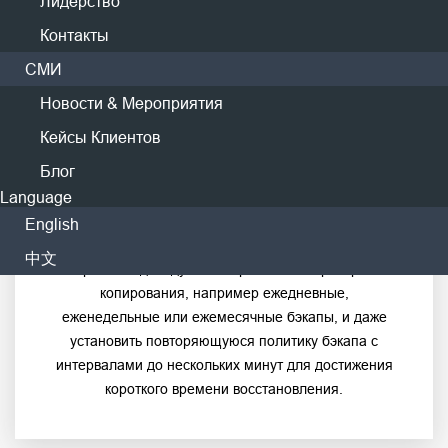
Лидерство
Контакты
СМИ
Новости & Мероприятия
Гибкие стратегии бэкапа
Кейсы Клиентов
Блог
Language
Vinchin поддерживает полное, инкрементное и
дифференциальное резервное копирование для
English
облачного хранилища. Пользователи могут
中文
настроить индивидуальные расписания резервного
копирования, например ежедневные,
еженедельные или ежемесячные бэкапы, и даже
установить повторяющуюся политику бэкапа с
интервалами до нескольких минут для достижения
короткого времени восстановления.