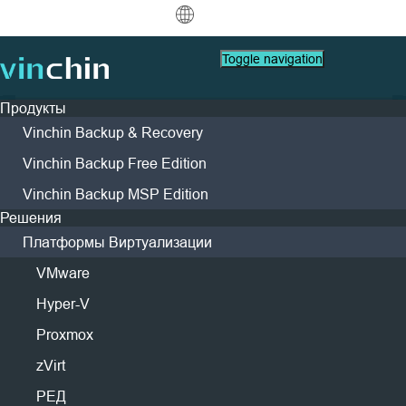
中文
Toggle navigation
English
Продукты
العربية
Vinchin Backup & Recovery
Защита данных
Виртуальный
Ресурсы поддержки
Руководство по Покупке
Стать Партнером
Компания
Надежное решение для
Deutsch
Резервное копирование
Vinchin Backup Free Edition
VMware
FAQs
Как Купить
Стать Партнером
О Vinchin
и восстановление
бэкапа в облако
Найти Партнера
Vinchin Backup MSP Edition
Hyper-V
How To Видео
Политики Лицензии
Лидерство
Français
Мгновенная репликация
Контакт
на уровне энтерпрайза
Решения
Найти Локального Партнера
Proxmox
Центр помощи
Контакты
Непрерывная защита данных
Español
Доступ к Порталу Партнеров
Платформы Виртуализации
Живые Мероприятия
СМИ
с Vinchin Backup & Recovery
Запросить Цену
XCP-ng
Удаленная копия
Indonesia
VMware
Партнерский Портал
Вебинары
Новости & Мероприятия
oVirt
Архивирование
Легко, быстро, безопасно
Живой Демо
Кейсы Клиентов
H3C CAS/UIS
Hyper-V
Italiano
Скачать
Поддержка
Контакты
Войти
Оркестрация заданий
Кейсы Клиентов
Блог
ZStack
Proxmox
日本語
Скачать бесплатную версию
Миграция бизнеса
IT Услуги
Sangfor HCI
zVirt
한국어
Миграция V2V
Образование
OpenStack
РЕД
* Поддержка Amazon S3, Microsoft Azure,