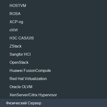
Миграция P2V
Производство
Huawei FusionCompute
Nederlands
Wasabi, MinIO...
HOSTVM
Миграция P2P
Энергетика
Red Hat Virtualization
* 60-дневная пробная версия
Polski
ROSA
Миграция C2C
Телеком
Oracle OLVM
(неограниченная корпоративная версия)
Миграция C2V
Português
XCP-ng
* Не требуется кредитная карта
Все
XenServer/Citrix Hypervisor
* Начните работу через 10 минут
Миграция P2C
Другие Ресурсы
oVirt
zVirt
ไทย
Связаться с Поддержкой
РЕД
H3C CAS/UIS
Восстановимость
Türkçe
Блог
ROSA
ZStack
Проверка восстановления ВМ
Tiếng Việt
Форум
HOSTVM
Проверка восстановления ОС
Sangfor HCI
Физический сервер
OpenStack
Безопасность данных
Linux
Huawei FusionCompute
Проверка на вредоносное ПО
Windows
Vinchin Backup & Recovery предлагает
Red Hat Virtualization
Защита от программ-вымогателей
надежное резервное копирование в
Облака
Oracle OLVM
облако для предприятий, позволяя
Примеры использования
Amazon EC2
XenServer/Citrix Hypervisor
сохранять критически важные данные
Массивные файлы
Резервное копирование S3
Физический Сервер
непосредственно в несколько облачных
Массивные конечные точки