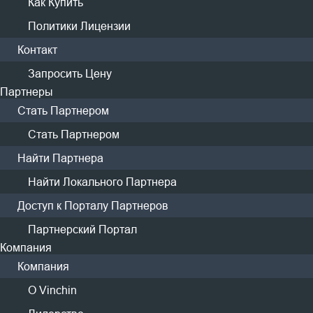
Как Купить
Политики Лицензии
Контакт
Запросить Цену
Партнеры
Стать Партнером
Ключевые возможности
Стать Партнером
для бэкапа в облако
Найти Партнера
Найти Локального Партнера
Наслаждайтесь высокопроизводительными
Доступ к Порталу Партнеров
функциями облачного бэкапа, доступными в рамках
Партнерский Портал
единого решения
Компания
Компания
О Vinchin