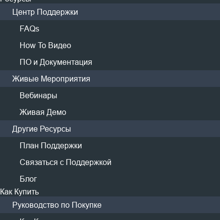
Центр Поддержки
FAQs
How To Видео
Широкая совместимость
ПО и Документация
Поддержка основных публичных облачных платформ,
Живые Мероприятия
таких как Amazon S3, Microsoft Azure, Wasabi и других
Вебинары
Живая Демо
Другие Ресурсы
План Поддержки
Быстрое восстановление
Связаться с Поддержкой
Блог
Прямое восстановление данных из облака для
оперативного возобновления бизнес-процессов
Как Купить
Руководство по Покупке