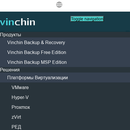
中文
Toggle navigation
English
Продукты
العربية
Vinchin Backup & Recovery
Защита данных
Виртуальный
Ресурсы поддержки
Руководство по Покупке
Стать Партнером
Компания
Deutsch
Резервное копирование
Vinchin Backup Free Edition
VMware
FAQs
Как Купить
Стать Партнером
О Vinchin
Живая Демо
и восстановление
Найти Партнера
Vinchin Backup MSP Edition
Hyper-V
How To Видео
Политики Лицензии
Лидерство
Français
Мгновенная репликация
Контакт
Решения
Найти Локального Партнера
Proxmox
Центр помощи
Контакты
Запросить живую демонстрацию с нами один
Непрерывная защита данных
Español
Доступ к Порталу Партнеров
Платформы Виртуализации
Живые Мероприятия
СМИ
Запросить Цену
XCP-ng
на один.
Удаленная копия
Indonesia
VMware
Партнерский Портал
Вебинары
Новости & Мероприятия
oVirt
Архивирование
Живой Демо
Кейсы Клиентов
H3C CAS/UIS
Hyper-V
Italiano
Скачать
Поддержка
Контакты
Войти
Оркестрация заданий
Кейсы Клиентов
Блог
ZStack
Proxmox
日本語
Миграция бизнеса
IT Услуги
Sangfor HCI
zVirt
한국어
Миграция V2V
Образование
OpenStack
РЕД