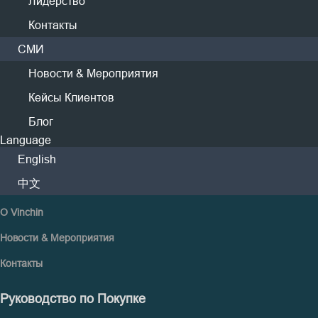
Лидерство
CDP
Контакты
Защита от Программ-Вымогателей
Ресурсы & Поддержка
СМИ
How To Видео
Новости & Мероприятия
Кейсы Клиентов
Вебинары
Блог
Учебный Центр
Language
Форум
English
Связаться с Поддержкой
中文
Компания
О Vinchin
Новости & Мероприятия
Контакты
Руководство по Покупке