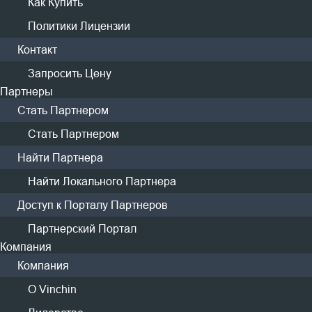
Как Купить
Решения & Кейсы Использования
Политики Лицензии
VMware
Контакт
Hyper-V
Запросить Цену
Proxmox
Партнеры
zVirt
Стать Партнером
РЕД
Стать Партнером
ROSA
Найти Партнера
Найти Локального Партнера
HOSTVM
Бэкап S3
Доступ к Порталу Партнеров
Бэкап в Облако
Партнерский Портал
Бэкап Файлов
Компания
Компания
Exchange
О Vinchin
Amazon EC2