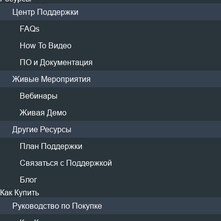
Центр Поддержки
FAQs
Request a Demo
How To Видео
ПО и Документация
Живые Мероприятия
Информация, предоставленная вами в этой
форме, будет рассматриваться строго и не будет
Вебинары
использоваться или раскрываться для каких-
Живая Демо
либо других целей.
Другие Ресурсы
План Поддержки
Связаться с Поддержкой
Блог
Как Купить
Руководство по Покупке