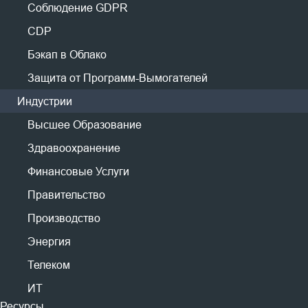
разрушается.
MariaDB
Соблюдение GDPR
PostgreSQL
CDP
Postgres Pro
Бэкап в Облако
Отрасли промышленности
Защита от Программ-Вымогателей
Высшее образование
Индустрии
Здравоохранение
Высшее Образование
Финансовые услуги
Правительство
Здравоохранение
Производство
Финансовые Услуги
Энергия
Правительство
Телекоммуникации
Производство
IT
Энергия
Скачать
Телеком
Пробная версия для предприятия на 60 дней
ИТ
Бесплатная версия для 3 виртуальных
машин (навсегда)
Ресурсы