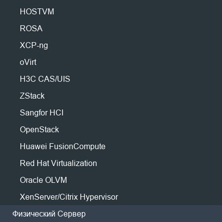
Миграция P2V
Производство
Huawei FusionCompute
Nederlands
HOSTVM
Миграция P2P
Энергетика
Red Hat Virtualization
Polski
Ваше текущее решение для резервного
ROSA
Миграция C2C
Телеком
Oracle OLVM
копирования слишком сложно в использовании?
Миграция C2V
Português
XCP-ng
Все
Ищете альтернативное решение для резервного
XenServer/Citrix Hypervisor
Миграция P2C
копирования, чтобы заменить текущее?
Другие Ресурсы
oVirt
zVirt
ไทย
Новичок в резервном копировании виртуальных
Связаться с Поддержкой
РЕД
H3C CAS/UIS
машин, не знаете, с чего начать?
Восстановимость
Türkçe
Блог
ROSA
Слишком занят, чтобы сам попробовать
ZStack
Проверка восстановления ВМ
Tiếng Việt
программное обеспечение?
Форум
HOSTVM
Проверка восстановления ОС
Sangfor HCI
Не беспокойтесь, просто дайте нам
Физический сервер
OpenStack
услышать вас, и мы предоставим
Безопасность данных
Linux
вам живую демонстрацию по
Huawei FusionCompute
Проверка на вредоносное ПО
Windows
требованию!
Red Hat Virtualization
Защита от программ-вымогателей
Облака
Oracle OLVM
Примеры использования
Начните свой новый путь к резервному
Amazon EC2
XenServer/Citrix Hypervisor
копированию с Vinchin Backup & Recovery!
Массивные файлы
Резервное копирование S3
Физический Сервер
Вы будете узнавать, как упростить процесс защиты
Массивные конечные точки