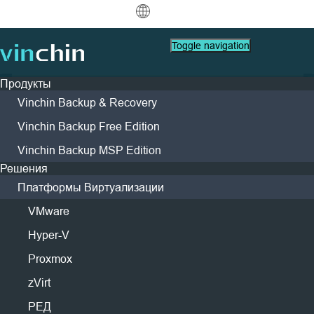
中文
Toggle navigation
English
Продукты
العربية
Vinchin Backup & Recovery
Защита данных
Виртуальный
Ресурсы поддержки
Руководство по Покупке
Стать Партнером
Компания
Deutsch
Резервное копирование
Vinchin Backup Free Edition
VMware
FAQs
Как Купить
Стать Партнером
О Vinchin
Защита данных в
и восстановление
Найти Партнера
Vinchin Backup MSP Edition
Hyper-V
How To Видео
Политики Лицензии
Лидерство
Français
Мгновенная репликация
здравоохранении
Контакт
Решения
Найти Локального Партнера
Proxmox
Центр помощи
Контакты
Непрерывная защита данных
Español
и обеспечение
Доступ к Порталу Партнеров
Платформы Виртуализации
Живые Мероприятия
СМИ
Запросить Цену
XCP-ng
Удаленная копия
непрерывности бизнеса
Indonesia
VMware
Партнерский Портал
Вебинары
Новости & Мероприятия
oVirt
Архивирование
Живой Демо
Кейсы Клиентов
H3C CAS/UIS
Hyper-V
Italiano
Скачать
Поддержка
Контакты
Войти
Оркестрация заданий
Решение №1 для аварийного
Кейсы Клиентов
Блог
ZStack
Proxmox
日本語
восстановления данных в больницах,
Миграция бизнеса
IT Услуги
Sangfor HCI
zVirt
клиниках, медицинских учреждениях,
한국어
Миграция V2V
Образование
OpenStack
РЕД
домах престарелых и т.д.