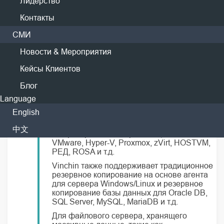
Лидерство
Контакты
СМИ
Высокая совместимость
Новости & Мероприятия
Vinchin Backup & Recovery может
использоваться для резервного копирования
Кейсы Клиентов
различных физических и виртуальных машин,
файловых серверов и приложений.
Блог
Language
По сравнению с конкурентами, Vinchin
English
поддерживает наибольшее количество
типов виртуализационных платформ (15+)
中文
для резервного копирования, включая
VMware, Hyper-V, Proxmox, zVirt, HOSTVM,
РЕД, ROSA и т.д.
Vinchin также поддерживает традиционное
резервное копирование на основе агента
для сервера Windows/Linux и резервное
копирование базы данных для Oracle DB,
SQL Server, MySQL, MariaDB и т.д.
Для файлового сервера, хранящего