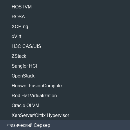
Миграция P2V
Производство
Huawei FusionCompute
Nederlands
HOSTVM
Миграция P2P
Энергетика
Red Hat Virtualization
Скачать бесплатную версию
Polski
ROSA
Миграция C2C
Телеком
Oracle OLVM
Демо
Миграция C2V
Português
XCP-ng
Все
XenServer/Citrix Hypervisor
Миграция P2C
Другие Ресурсы
oVirt
zVirt
ไทย
Связаться с Поддержкой
РЕД
H3C CAS/UIS
Восстановимость
Türkçe
Блог
ROSA
ZStack
Проверка восстановления ВМ
Tiếng Việt
Форум
HOSTVM
Проверка восстановления ОС
Sangfor HCI
Физический сервер
OpenStack
Безопасность данных
Linux
Huawei FusionCompute
Проверка на вредоносное ПО
Windows
Проблемы аварийного
Red Hat Virtualization
Защита от программ-вымогателей
восстановления в здравоохранении
Облака
Oracle OLVM
Примеры использования
Организации здравоохранения в последнее время
Amazon EC2
XenServer/Citrix Hypervisor
получили преимущества от цифровой
Массивные файлы
трансформации, но современные системы также
Резервное копирование S3
Физический Сервер
Массивные конечные точки
создают проблемы при аварийном восстановлении.