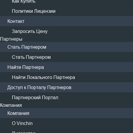
Как Купить
организации здравоохранения и усложнить создание
плана аварийного восстановления, что может привести
Политики Лицензии
к неожиданным штрафам.
Контакт
Запросить Цену
Партнеры
Стать Партнером
Стать Партнером
Найти Партнера
Решение Vinchin для бэкапа и
Найти Локального Партнера
аварийного восстановления данных
Доступ к Порталу Партнеров
в организациях здравоохранения
Партнерский Портал
Компания
Vinchin предлагает решение для бэкапа и
аварийного восстановления данных в различных
Компания
ИТ-средах для организаций здравоохранения.
О Vinchin