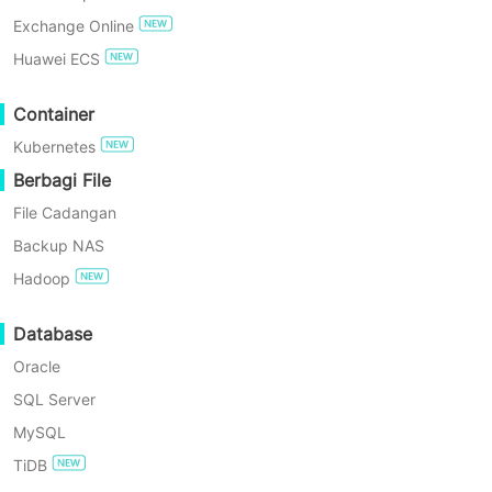
Exchange Online
COBA GRATIS
Huawei ECS
Enterprise Free Edition
Container
Kubernetes
Uji Coba Gratis 60 Hari
Manfaat
Berbagi File
File Cadangan
Backup NAS
Hadoop
Database
Pencadangan Tingkat API
Oracle
SQL Server
Terintegrasi secara mulus dengan SQL Server Virtual De
MySQL
TiDB