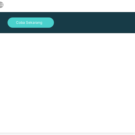
中文
Coba Sekarang
English
العربية
Deutsch
Français
Español
Indonesia
Italiano
Masuk
日本語
한국어