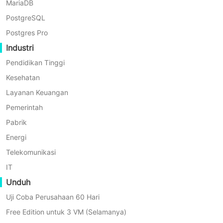
MariaDB
PostgreSQL
Postgres Pro
Industri
Pendidikan Tinggi
Kesehatan
Layanan Keuangan
Pemerintah
Pencadangan Streaming
Pabrik
Energi
Membaca data dan mengalir
Telekomunikasi
IT
Unduh
Uji Coba Perusahaan 60 Hari
Free Edition untuk 3 VM (Selamanya)