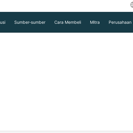
usi
Sumber-sumber
Cara Membeli
Mitra
Perusahaan
 Server Mudah -
da Sekarang
atisasi
Unduh
Dukungan
Hubungi Penjualan