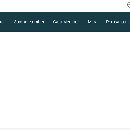
usi
Sumber-sumber
Cara Membeli
Mitra
Perusahaan
angan File Massal
ackup & Recovery
Unduh
Dukungan
Hubungi Penjualan