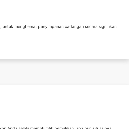
te, untuk menghemat penyimpanan cadangan secara signifikan
an Anda selalu memiliki titik pemulihan, apa pun situasinya.