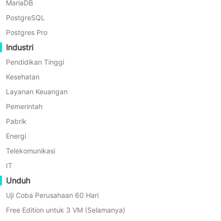
MariaDB
PostgreSQL
Postgres Pro
Industri
Pendidikan Tinggi
Data tidak terstruktur, seperti dokumen Word, sp
Kesehatan
Layanan Keuangan
Pemerintah
Pabrik
Energi
Telekomunikasi
Volume data yang besar, berbagai jenis file, dan folder ya
IT
Unduh
Uji Coba Perusahaan 60 Hari
Free Edition untuk 3 VM (Selamanya)