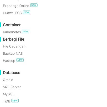
Exchange Online
COBA GRATIS
Huawei ECS
Enterprise Free Edition
Container
Kubernetes
Uji Coba Gratis 60 Hari
Berbagi File
Tant
File Cadangan
Backup NAS
Hadoop
Database
Oracle
SQL Server
MySQL
Jutaan file kecil melumpuhkan manajemen, akses, dan pen
TiDB