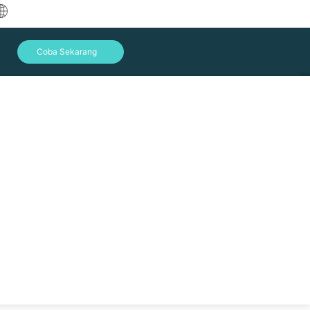
中文
Coba Sekarang
English
العربية
Deutsch
Français
Español
Indonesia
Italiano
Masuk
日本語
한국어